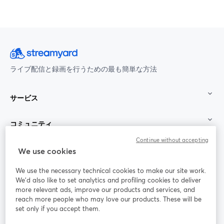
ライブ配信と録画を行うための最も簡単な方法
サービス
コミュニティ
Continue without accepting
StreamYard：
We use cookies
We use the necessary technical cookies to make our site work.
参加する
We'd also like to set analytics and profiling cookies to deliver
more relevant ads, improve our products and services, and
オン
X
reach more people who may love our products. These will be
Facebook
YouTube
ライ
(Twitter)
新しいタブで開く
新し
新しいタブで開く
set only if you accept them.
ンセ