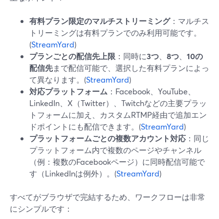
有料プラン限定のマルチストリーミング
：マルチス
トリーミングは有料プランでのみ利用可能です。
(
StreamYard
)
プランごとの配信先上限
：同時に
3つ
、
8つ
、
10の
配信先
まで配信可能で、選択した有料プランによっ
て異なります。(
StreamYard
)
対応プラットフォーム
：Facebook、YouTube、
LinkedIn、X（Twitter）、Twitchなどの主要プラッ
トフォームに加え、カスタムRTMP経由で追加エン
ドポイントにも配信できます。(
StreamYard
)
プラットフォームごとの複数アカウント対応
：同じ
プラットフォーム内で複数のページやチャンネル
（例：複数のFacebookページ）に同時配信可能で
す（LinkedInは例外）。(
StreamYard
)
すべてがブラウザで完結するため、ワークフローは非常
にシンプルです：