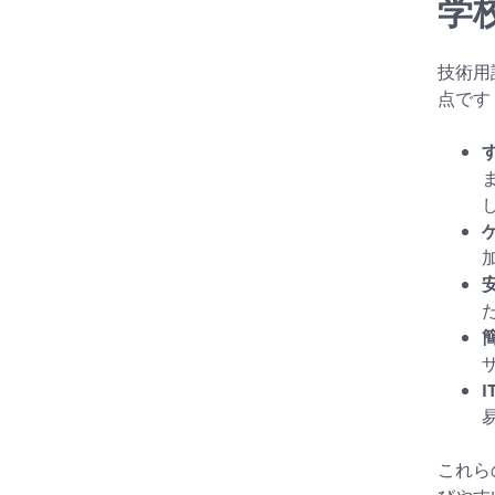
学
技術用
点です
これら