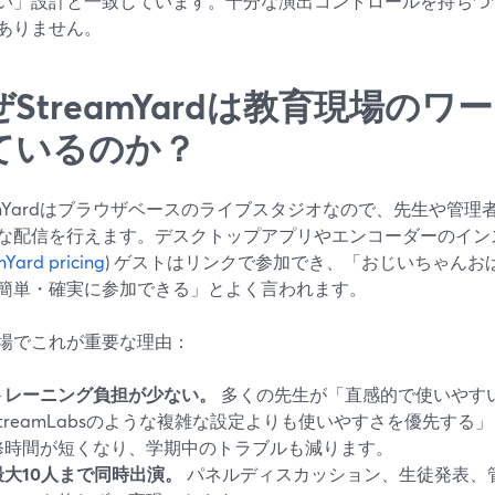
い」設計と一致しています。十分な演出コントロールを持ちつ
ありません。
ぜStreamYardは教育現場の
ているのか？
eamYardはブラウザベースのライブスタジオなので、先生や管理者は
な配信を行えます。デスクトップアプリやエンコーダーのイン
Yard pricing
) ゲストはリンクで参加でき、「おじいちゃんお
簡単・確実に参加できる」とよく言われます。
場でこれが重要な理由：
トレーニング負担が少ない。
多くの先生が「直感的で使いやすい
StreamLabsのような複雑な設定よりも使いやすさを優先す
修時間が短くなり、学期中のトラブルも減ります。
最大10人まで同時出演。
パネルディスカッション、生徒発表、