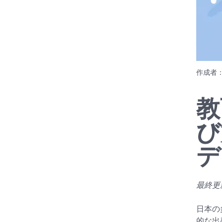
作成者
教
び
デ
最終更新日
日本の
的な出