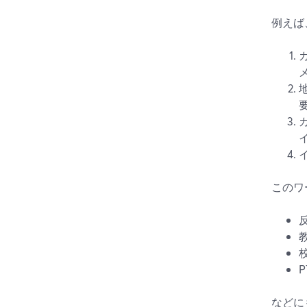
例えば
このワ
などに