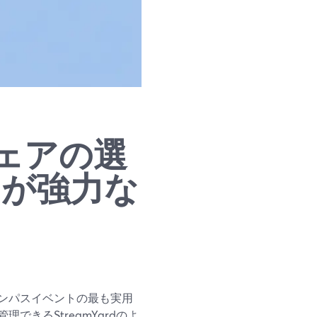
ェアの選
rdが強力な
ンパスイベントの最も実用
きるStreamYardのよ