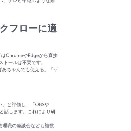
つ、テレビ中継のような難
ワークフローに適
ChromeやEdgeから直接
ストールは不要です。
ばあちゃんでも使える」「ゲ
」と評価し、「OBSや
る」と話します。これにより研
管理職の座談会なども複数