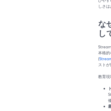
びやす
しさは
な
し
Str
本格的
(
Stream
ストが
教育現