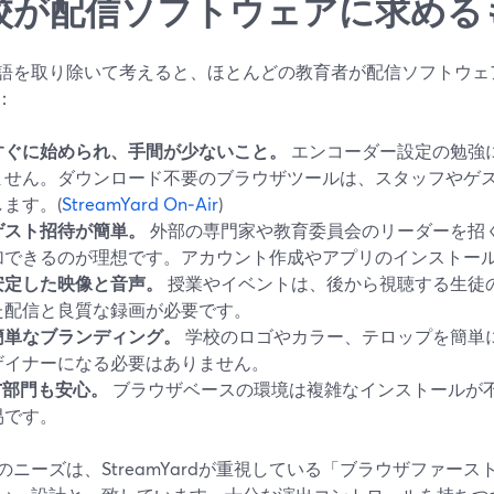
校が配信ソフトウェアに求める
語を取り除いて考えると、ほとんどの教育者が配信ソフトウェ
：
すぐに始められ、手間が少ないこと。
エンコーダー設定の勉強
ません。ダウンロード不要のブラウザツールは、スタッフやゲ
します。(
StreamYard On‑Air
)
ゲスト招待が簡単。
外部の専門家や教育委員会のリーダーを招
加できるのが理想です。アカウント作成やアプリのインストー
安定した映像と音声。
授業やイベントは、後から視聴する生徒
た配信と良質な録画が必要です。
簡単なブランディング。
学校のロゴやカラー、テロップを簡単
ザイナーになる必要はありません。
IT部門も安心。
ブラウザベースの環境は複雑なインストールが
易です。
のニーズは、StreamYardが重視している「ブラウザファー