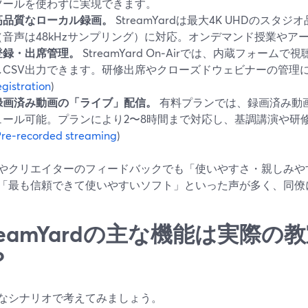
ツールを使わずに実現できます。
高品質なローカル録画。
StreamYardは最大4K UHDのス
（音声は48kHzサンプリング）に対応。オンデマンド授業やア
登録・出席管理。
StreamYard On‑Airでは、内蔵フォー
しCSV出力できます。研修出席やクローズドウェビナーの管理に
egistration
)
録画済み動画の「ライブ」配信。
有料プランでは、録画済み動
ュール可能。プランにより2〜8時間まで対応し、基調講演や研
Pre‑recorded streaming
)
やクリエイターのフィードバックでも「使いやすさ・親しみや
「最も信頼できて使いやすいソフト」といった声が多く、同僚
treamYardの主な機能は実際
？
なシナリオで考えてみましょう。