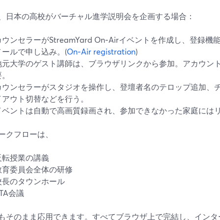
、日本の高校がバーチャル進学説明会を企画する場合：
カウンセラーがStreamYard On‑Airイベントを作成し、登
メールで申し込み。(
On‑Air registration
)
地元大学のゲスト講師は、ブラウザリンクから参加。アカウン
要。
カウンセラーがスタジオを操作し、登壇者名のテロップ追加、
イアウト切替などを行う。
イベントは自動で高画質録画され、参加できなかった家庭には
ークフローは、
反転授業の講義
教育委員会全体の研修
校長のタウンホール
PTA会議
もそのまま応用できます。すべてブラウザ上で完結し、インタ