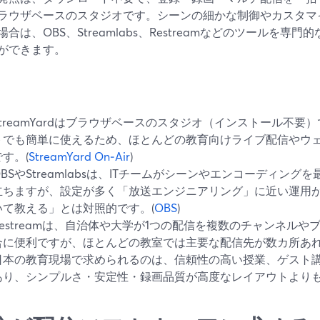
ラウザベースのスタジオです。シーンの細かな制御やカスタマ
場合は、OBS、Streamlabs、Restreamなどのツールを
ができます。
StreamYardはブラウザベースのスタジオ（インストール不
トでも簡単に使えるため、ほとんどの教育向けライブ配信やウ
です。(
StreamYard On‑Air
)
OBSやStreamlabsは、ITチームがシーンやエンコーディン
立ちますが、設定が多く「放送エンジニアリング」に近い運用
いて教える」とは対照的です。(
OBS
)
Restreamは、自治体や大学が1つの配信を複数のチャンネル
合に便利ですが、ほとんどの教室では主要な配信先が数カ所あ
日本の教育現場で求められるのは、信頼性の高い授業、ゲスト
あり、シンプルさ・安定性・録画品質が高度なレイアウトより