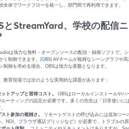
校全体でワークフローを統一し、部門間で再利用できます。
SとStreamYard、学校の配
？
 Studioは強力な無料・オープンソースの配信・録画ソフトで
かく制御できます。(
OBS
) AVチームが複雑なシーングラフや
ン制御を求める場合、OBSは強力な基盤となります。
、教育現場では次のような実用的な課題があります：
セットアップと習得コスト。
OBSはローカルインストールやハ
声ルーティングの設定が必要です。多くの先生は「日常使いに
す。
ゲスト参加の複雑さ。
リモートゲストの呼び込みには追加ツー
ル、NDI、ブラウザ通話ブリッジなど）が必要で、トラブルの
サポート体制。
コミュニティやドキュメントはありますが、Sa