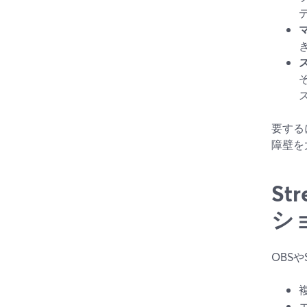
要する
障壁を
St
シ
OBS