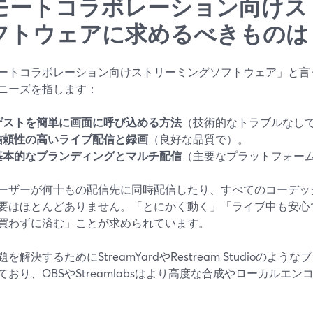
モートコラボレーション向けス
フトウェアに求めるべきものは
ートコラボレーション向けストリーミングソフトウェア」と言
ニーズを指します：
ゲストを簡単に画面に呼び込める方法
（技術的なトラブルなし
信頼性の高いライブ配信と録画
（良好な品質で）。
基本的なブランディングとマルチ配信
（主要なプラットフォー
ーザーが何十もの配信先に同時配信したり、すべてのコーデッ
要はほとんどありません。「とにかく動く」「ライブ中も安心
買わずに済む」ことが求められています。
を解決するためにStreamYardやRestream Studioの
ており、OBSやStreamlabsはより高度な合成やローカルエ