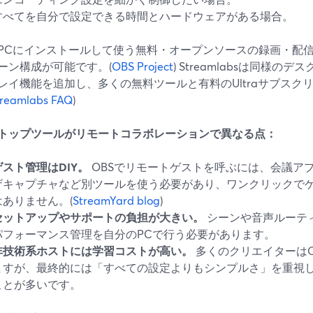
すべてを自分で設定できる時間とハードウェアがある場合。
はPCにインストールして使う無料・オープンソースの録画・配
ーン構成が可能です。(
OBS Project
) Streamlabsは同様
レイ機能を追加し、多くの無料ツールと有料のUltraサブスク
treamlabs FAQ
)
トップツールがリモートコラボレーションで異なる点：
ゲスト管理はDIY。
OBSでリモートゲストを呼ぶには、会議アプ
ザキャプチャなど別ツールを使う必要があり、ワンクリックで
はありません。(
StreamYard blog
)
セットアップやサポートの負担が大きい。
シーンや音声ルーテ
パフォーマンス管理を自分のPCで行う必要があります。
非技術系ホストには学習コストが高い。
多くのクリエイターはOBS
ますが、最終的には「すべての設定よりもシンプルさ」を重視してS
ことが多いです。