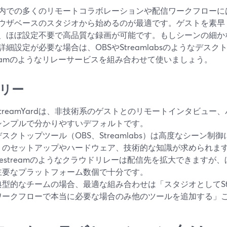
内での多くのリモートコラボレーションや配信ワークフローには、ま
ウザベースのスタジオから始めるのが最適です。ゲストを素早
、ほぼ設定不要で高品質な録画が可能です。もしシーンの細か
詳細設定が必要な場合は、OBSやStreamlabsのようなデス
treamのようなリレーサービスを組み合わせて使いましょう。
リー
StreamYardは、非技術系のゲストとのリモートインタビュ
シンプルで分かりやすいデフォルトです。
デスクトップツール（OBS、Streamlabs）は高度なシーン
くのセットアップやハードウェア、技術的な知識が求められま
Restreamのようなクラウドリレーは配信先を拡大できますが
主要なプラットフォーム数個で十分です。
典型的なチームの場合、最適な組み合わせは「スタジオとしてStr
ワークフローで本当に必要な場合のみ他のツールを追加する」