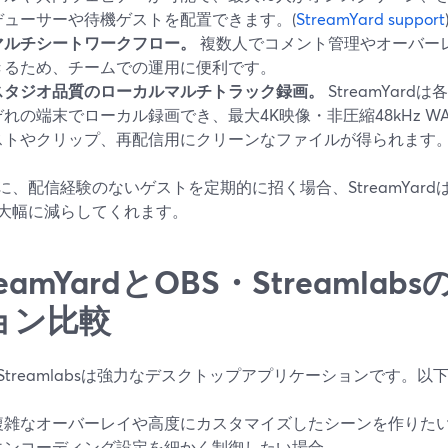
デューサーや待機ゲストを配置できます。(
StreamYard support
マルチシートワークフロー。
複数人でコメント管理やオーバー
きるため、チームでの運用に便利です。
スタジオ品質のローカルマルチトラック録画。
StreamYar
ぞれの端末でローカル録画でき、最大4K映像・非圧縮48kHz 
ストやクリップ、再配信用にクリーンなファイルが得られます。
に、配信経験のないゲストを定期的に招く場合、StreamYar
大幅に減らしてくれます。
reamYardとOBS・Streamla
ョン比較
やStreamlabsは強力なデスクトップアプリケーションです。
複雑なオーバーレイや高度にカスタマイズしたシーンを作りた
エンコーディング設定を細かく制御したい場合。