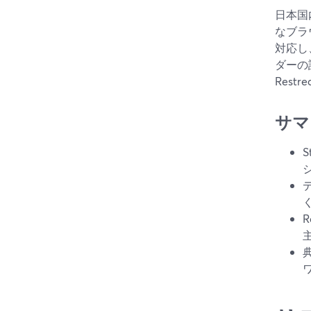
日本国
なブラ
対応し
ダーの
Res
サマ