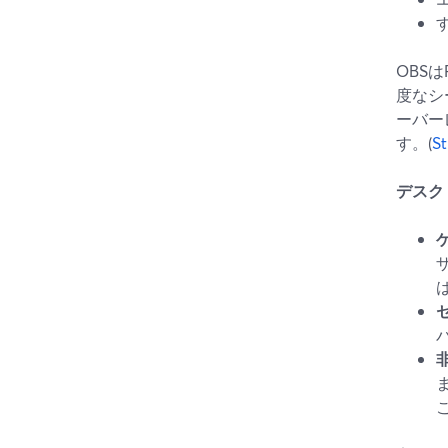
OBS
度なシ
ーバー
す。(
S
デスク