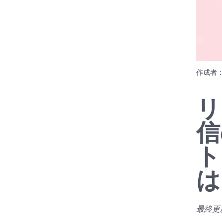
作成者
リ
信
ト
は
最終更新日