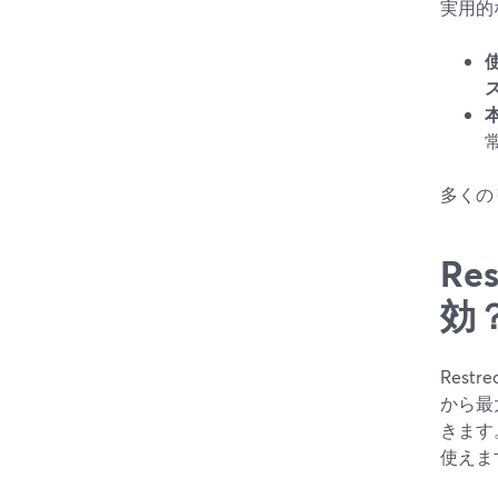
実用的
多くの
R
効
Rest
から最
きます
使えま