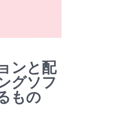
ョンと配
ングソフ
るもの