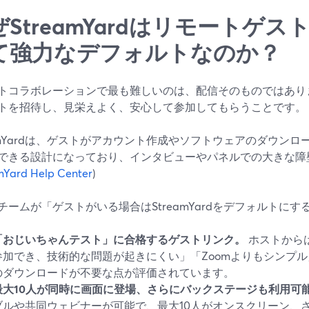
ぜStreamYardはリモートゲ
て強力なデフォルトなのか？
トコラボレーションで最も難しいのは、配信そのものではあり
トを招待し、見栄えよく、安心して参加してもらうことです。
eamYardは、ゲストがアカウント作成やソフトウェアのダウン
できる設計になっており、インタビューやパネルでの大きな障
mYard Help Center
)
チームが「ゲストがいる場合はStreamYardをデフォルトに
「おじいちゃんテスト」に合格するゲストリンク。
ホストから
参加でき、技術的な問題が起きにくい」「Zoomよりもシンプ
のダウンロードが不要な点が評価されています。
最大10人が同時に画面に登場、さらにバックステージも利用可
ブルや共同ウェビナーが可能で、最大10人がオンスクリーン、