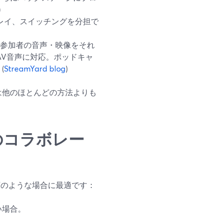
)
レイ、スイッチングを分担で
dは各参加者の音声・映像をそれ
WAV音声に対応。ポッドキャ
(
StreamYard blog
)
dは他のほとんどの方法よりも
bsのコラボレー
以下のような場合に最適です：
い場合。