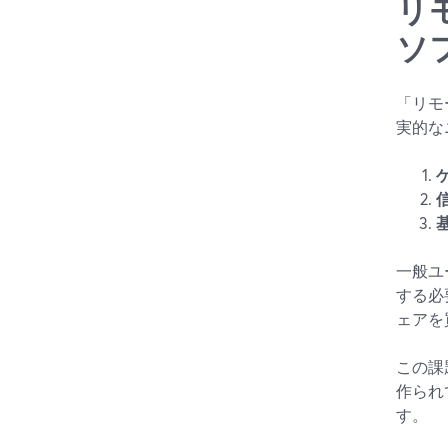
リ
ソ
「リモ
実的な
一般ユ
する必
ェアを
この課題
作られ
す。