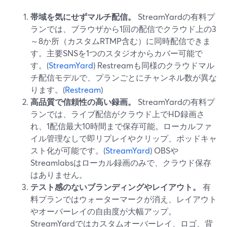
帯域を気にせずマルチ配信。
StreamYardの有料プ
ランでは、ブラウザから1回の配信でクラウド上の3
～8か所（カスタムRTMP含む）に同時配信できま
す。主要SNSを1つのスタジオからカバー可能で
す。(
StreamYard
) Restreamも同様のクラウドマル
チ配信モデルで、プランごとにチャンネル数が異な
ります。(
Restream
)
高品質で信頼性の高い録画。
StreamYardの有料プ
ランでは、ライブ配信がクラウド上でHD録画さ
れ、1配信最大10時間まで保存可能。ローカルファ
イル管理なしで即リプレイやクリップ、ポッドキャ
スト化が可能です。(
StreamYard
) OBSや
Streamlabsはローカル録画のみで、クラウド保存
はありません。
テスト感のないブランディングやレイアウト。
有
料プランではウォーターマークが消え、レイアウト
やオーバーレイの自由度が大幅アップ。
StreamYardではカスタムオーバーレイ、ロゴ、背