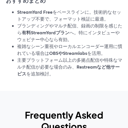
おすすめまとめ
StreamYard Free
をベースラインに。技術的なセッ
トアップ不要で、フォーマット検証に最適。
ブランディングやマルチ配信、録画の制限を感じた
ら
有料StreamYardプラン
へ。特にインタビューや
ウェビナー中心なら有効。
複雑なシーン重視やローカルエンコーダー運用に慣
れている場合は
OBSやStreamlabs
を活用。
主要プラットフォーム以上の多拠点配信や特殊なマ
ルチ配信が必要な場合のみ、
Restreamなど他サー
ビス
を追加検討。
Frequently Asked
Questions