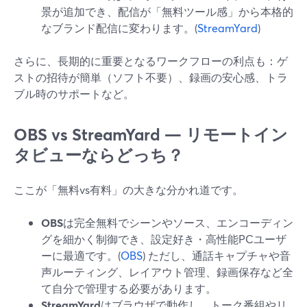
景が追加でき、配信が「無料ツール感」から本格的
なブランド配信に変わります。(
StreamYard
)
さらに、長期的に重要となるワークフローの利点も：ゲ
ストの招待が簡単（ソフト不要）、録画の安心感、トラ
ブル時のサポートなど。
OBS vs StreamYard — リモートイン
タビューならどっち？
ここが「無料vs有料」の大きな分かれ道です。
OBS
は完全無料でシーンやソース、エンコーディン
グを細かく制御でき、設定好き・高性能PCユーザ
ーに最適です。(
OBS
) ただし、通話キャプチャや音
声ルーティング、レイアウト管理、録画保存など全
て自分で管理する必要があります。
StreamYard
はブラウザで動作し、トーク番組やリ