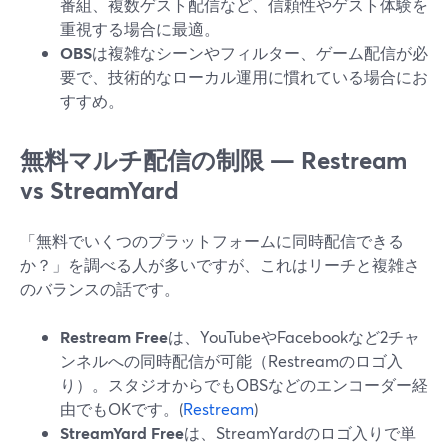
番組、複数ゲスト配信など、信頼性やゲスト体験を
重視する場合に最適。
OBS
は複雑なシーンやフィルター、ゲーム配信が必
要で、技術的なローカル運用に慣れている場合にお
すすめ。
無料マルチ配信の制限 — Restream
vs StreamYard
「無料でいくつのプラットフォームに同時配信できる
か？」を調べる人が多いですが、これはリーチと複雑さ
のバランスの話です。
Restream Free
は、YouTubeやFacebookなど2チャ
ンネルへの同時配信が可能（Restreamのロゴ入
り）。スタジオからでもOBSなどのエンコーダー経
由でもOKです。(
Restream
)
StreamYard Free
は、StreamYardのロゴ入りで単