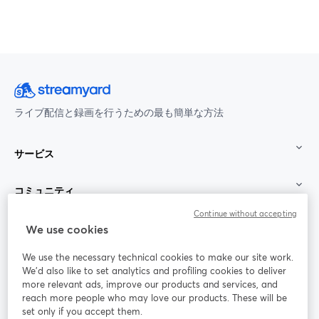
ライブ配信と録画を行うための最も簡単な方法
サービス
コミュニティ
Continue without accepting
StreamYard：
We use cookies
We use the necessary technical cookies to make our site work.
参加する
We'd also like to set analytics and profiling cookies to deliver
more relevant ads, improve our products and services, and
オン
X
reach more people who may love our products. These will be
Facebook
YouTube
ライ
(Twitter)
新しいタブで開く
新し
新しいタブで開く
set only if you accept them.