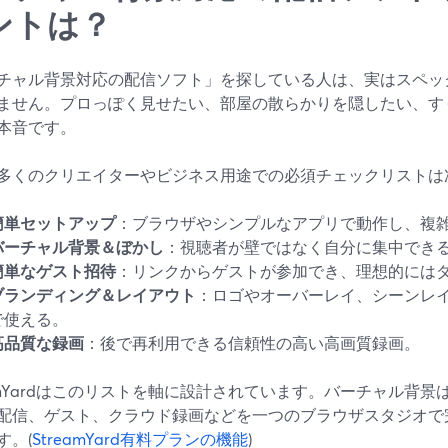
ントは？
チャル背景対応の配信ソフト」を探している人は、実はスペッ
ません。プロっぽく見せたい、部屋の散らかりを隠したい、す
本音です。
多くのクリエイターやビジネス用途での必須チェックリストは
簡単セットアップ
：ブラウザやシンプルなアプリで動作し、複
バーチャル背景＆ぼかし
：視聴者が壁ではなく自分に集中でき
簡単なゲスト招待
：リンクからゲストが参加でき、理想的には
ブランディング＆レイアウト
：ロゴやオーバーレイ、シーンレ
で使える。
高品質な録画
：後で再利用できる信頼性の高い高画質録画。
eamYardはこのリストを軸に設計されています。バーチャル背
配信、ゲスト、クラウド録画などを一つのブラウザスタジオで
す。(
StreamYard有料プランの機能
)