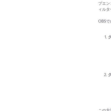
プエン
ィルタ
OBS
この方