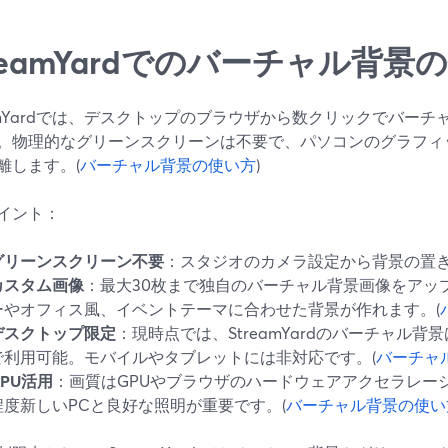
treamYardでのバーチャル背
eamYardでは、デスクトップのブラウザから数クリックでバー
。物理的なグリーンスクリーンは不要で、パソコンのグラフィ
離します。(
バーチャル背景の使い方
)
イント：
グリーンスクリーン不要
：スタジオのカメラ設定から背景の置
カスタム画像
：最大30枚まで独自のバーチャル背景画像をアッ
ーやオフィス風、イベントテーマに合わせた背景が作れます。(
デスクトップ限定
：現時点では、StreamYardのバーチャル
で利用可能。モバイルやタブレットには非対応です。(
バーチャ
GPU活用
：画質はGPUやブラウザのハードウェアアクセラレー
程度新しいPCと良好な照明が重要です。(
バーチャル背景の使い