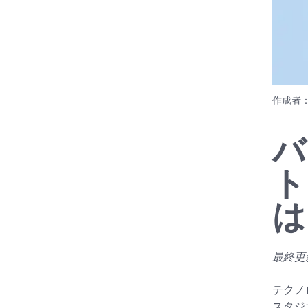
作成者
バ
ト
は
最終更新
テクノ
スタジ