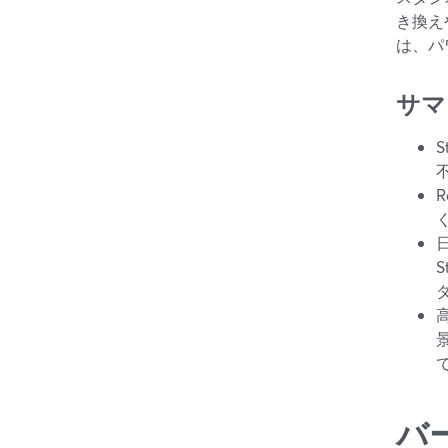
き換え
は、パ
サマ
バ