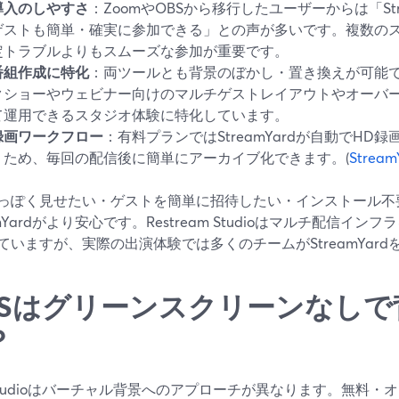
導入のしやすさ
：ZoomやOBSから移行したユーザーからは「Str
ゲストも簡単・確実に参加できる」との声が多いです。複数の
定トラブルよりもスムーズな参加が重要です。
番組作成に特化
：両ツールとも背景のぼかし・置き換えが可能ですが
クショーやウェビナー向けのマルチゲストレイアウトやオーバ
て運用できるスタジオ体験に特化しています。
録画ワークフロー
：有料プランではStreamYardが自動でHD
うため、毎回の配信後に簡単にアーカイブ化できます。(
Stre
っぽく見せたい・ゲストを簡単に招待したい・インストール不
amYardがより安心です。Restream Studioはマルチ配信
ていますが、実際の出演体験では多くのチームがStreamYar
BSはグリーンスクリーンなしで
？
 Studioはバーチャル背景へのアプローチが異なります。無料