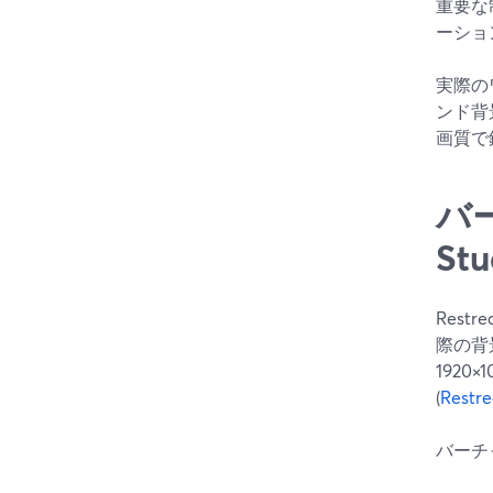
重要な
ーショ
実際の
ンド背
画質で
バー
St
Rest
際の背
192
(
Res
バーチ