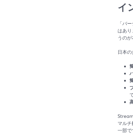
イ
「バー
はあり
うのが
日本の
Str
マルチ
一部で