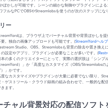
やぼかしが可能です。シーンの細かな制御やプラグインによる
ワフルなPCでOBSやStreamlabsを使うのが次のステップに
リー
StreamYardは、ブラウザ上でバーチャル背景や背景ぼかし
不要。独自の画像アップロードも可能です。(
StreamYardヘ
Restream Studio、OBS、Streamlabsも背景の除去や
くの設定やアプリ、プラグインが必要なことが多いです。(
Res
日本の多くのクリエイターにとって、実際の選択肢は「シンプ
StreamYard）」か「高度なカスタマイズ（OBS/Streamla
ダ）」かです。
高度なカスタマイズやプラグインが大量に必要でない限り、Strea
景・ゲストツール・クラウド録画の組み合わせで、一般的な配
できます。
ーチャル背景対応の配信ソフト