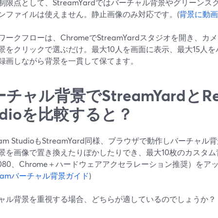
制限点として、StreamYardではバーチャル背景やグリーン
ンファイルは使えません。静止画像のみ対応です。(
背景に動画
ワークフローは、ChromeでStreamYardスタジオを開き、
景をクリックで選ぶだけ。最大10人を画面に表示、最大15人
録画しながら背景を一貫して保てます。
チャル背景でStreamYardとRes
udioを比較すると？
ream StudioもStreamYard同様、ブラウザで動作しバー
景を画像で置き換えたりぼかしたりでき、最大10枚のカスタム
0×1080、Chrome＋ハードウェアアクセラレーション推奨）を
treamバーチャル背景ガイド
)
ャル背景を重視する場合、どちらが適しているのでしょうか？