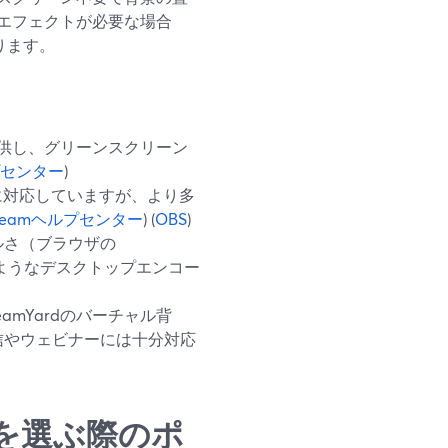
エフェクトが必要な場合
なります。
を提供し、グリーンスクリーン
ルプセンター
)
置き換えに対応していますが、より多
treamヘルプセンター
) (
OBS
)
ルさ（ブラウザの
bsのようなデスクトップエンコー
mYardのバーチャル背
信やウェビナーには十分対応
を選ぶ際のポ