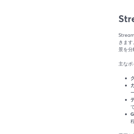
S
Str
きます
景を分
主なポ