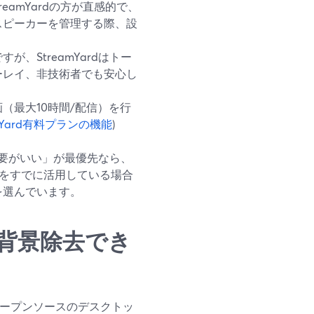
eamYardの方が直感的で、
スピーカーを管理する際、設
、StreamYardはトー
ーレイ、非技術者でも安心し
録画（最大10時間/配信）を行
amYard有料プランの機能
)
要がいい」が最優先なら、
インフラをすでに活用している場合
dを選んでいます。
背景除去でき
・オープンソースのデスクトッ