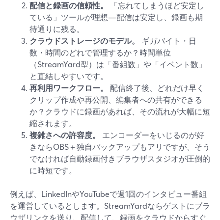
配信と録画の信頼性。
「忘れてしまうほど安定し
ている」ツールが理想—配信は安定し、録画も期
待通りに残る。
クラウドストレージのモデル。
ギガバイト・日
数・時間のどれで管理するか？時間単位
（StreamYard型）は「番組数」や「イベント数」
と直結しやすいです。
再利用ワークフロー。
配信終了後、どれだけ早く
クリップ作成や再公開、編集者への共有ができる
か？クラウドに録画があれば、その流れが大幅に短
縮されます。
複雑さへの許容度。
エンコーダーをいじるのが好
きならOBS＋独自バックアップもアリですが、そう
でなければ自動録画付きブラウザスタジオが圧倒的
に時短です。
例えば、LinkedInやYouTubeで週1回のインタビュー番組
を運営しているとします。StreamYardならゲストにブラ
ウザリンクを送り、配信して、録画をクラウドからすぐ