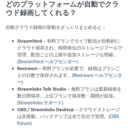
どのプラットフォームが自動でクラ
ウド録画してくれる？
自動クラウド録画の挙動をざっくりまとめると：
StreamYard
– 有料プランでライブ配信が自動的に
クラウド保存され、時間単位のストレージプールで
管理。配信ごとの上限や追加ストレージも明確。
(
StreamYard ヘルプセンター
)
Restream
– 有料プランが必要で、録画はプランご
との日数で保存されます。(
Restream ヘルプセンタ
ー
)
Streamlabs Talk Studio
– 無料プランは最新録画を
数日間保存、上位プランで保存数・期間が拡張。
(
Streamlabs サポート
)
OBS / Streamlabs Desktop
– クラウドストレージ
は非搭載。バックアップは全て自分で管理。(
OBS
Forum
)