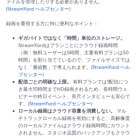
ァイルを管理したりする必要がありません。
(
StreamYard ヘルプセンター
)
録画を重視する方に特に便利なポイント：
ギガバイトではなく「時間」単位のストレージ。
StreamYardはプランごとにクラウド録画時間
（例：無料ユーザーは5時間、主要有料プランは50
時間）を割り当てているので、ファイルサイズでは
なく「番組数」で考えられます。(
StreamYard ヘル
プセンター
)
配信ごとの明確な上限。
有料プランでは1配信につ
き最大10時間までHD録画されるため、長時間ウェ
ビナーや終日イベント、長尺インタビューも安心で
す。(
StreamYard ヘルプセンター
)
ローカル録画はクラウド容量を消費しない。
マル
チトラックローカル録画を有効にすると、高解像度
のローカルファイルはクラウド録画時間にカウント
されません。スタジオ品質のバックアップもクラウ