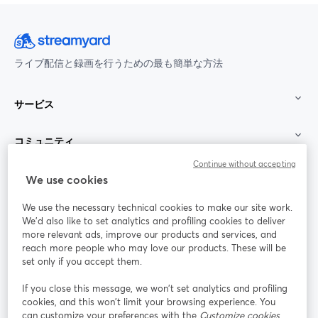
ライブ配信と録画を行うための最も簡単な方法
サービス
コミュニティ
Continue without accepting
StreamYard：
We use cookies
We use the necessary technical cookies to make our site work.
参加する
We'd also like to set analytics and profiling cookies to deliver
more relevant ads, improve our products and services, and
オン
X
reach more people who may love our products. These will be
Facebook
YouTube
ライ
(Twitter)
新しいタブで開く
新し
新しいタブで開く
set only if you accept them.
ンセ
ミナ
If you close this message, we won’t set analytics and profiling
ー
cookies, and this won’t limit your browsing experience. You
can customize your preferences with the
Customize cookies