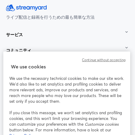
ライブ配信と録画を行うための最も簡単な方法
サービス
コミュニティ
Continue without accepting
StreamYard：
We use cookies
We use the necessary technical cookies to make our site work.
参加する
We'd also like to set analytics and profiling cookies to deliver
more relevant ads, improve our products and services, and
オン
X
reach more people who may love our products. These will be
Facebook
YouTube
ライ
(Twitter)
新しいタブで開く
新し
新しいタブで開く
set only if you accept them.
ンセ
ミナ
If you close this message, we won’t set analytics and profiling
ー
cookies, and this won’t limit your browsing experience. You
can customize your preferences with the
Customize cookies
Instagram
LinkedIn
新しいタブで開く
新しいタブで開く
button below. For more information, have a look at our