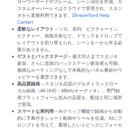
ローワーサードやフレーム、シーン演出を作成。カ
スタムオーバーレイはクラウドで管理され、スタジ
オから直接利用できます。(
StreamYard Help
Center
)
柔軟なレイアウト
– ソロ、並列、ピクチャーイン
ピクチャー、画面共有など、ドラッグ＆ドロップで
レイアウトを切り替えられ、シーンを一から作る必
要がありません。
ゲストとバックステージ
– 最大10人までスタジオ
参加、さらに追加のバックステージ参加者も可能。
複雑なルーティングなしで本格的なパネル番組やウ
ェビナーを運営できます。
高品質録画
– スタジオ品質のマルチトラックロー
カル録画（4K UHD・48kHzオーディオ）。専門録
画プラットフォーム並みの品質を、配信と同じ場所
で実現。
スマートな再利用
– AIクリップ機能で録画から自動
的に字幕付きショート動画やリールを生成。AIにプ
ロンプトを与えて、重視したいトピックにフォーカ