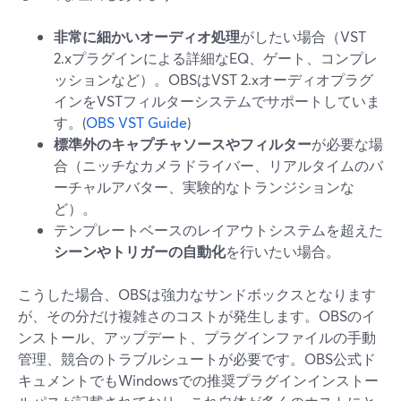
非常に細かいオーディオ処理
がしたい場合（VST
2.xプラグインによる詳細なEQ、ゲート、コンプレ
ッションなど）。OBSはVST 2.xオーディオプラグ
インをVSTフィルターシステムでサポートしていま
す。(
OBS VST Guide
)
標準外のキャプチャソースやフィルター
が必要な場
合（ニッチなカメラドライバー、リアルタイムのバ
ーチャルアバター、実験的なトランジションな
ど）。
テンプレートベースのレイアウトシステムを超えた
シーンやトリガーの自動化
を行いたい場合。
こうした場合、OBSは強力なサンドボックスとなります
が、その分だけ複雑さのコストが発生します。OBSのイ
ンストール、アップデート、プラグインファイルの手動
管理、競合のトラブルシュートが必要です。OBS公式ド
キュメントでもWindowsでの推奨プラグインインストー