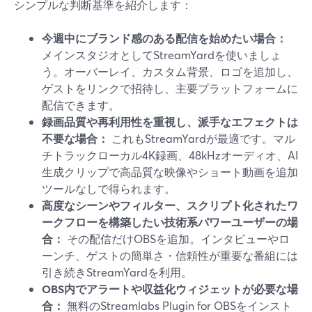
シンプルな判断基準を紹介します：
今週中にブランド感のある配信を始めたい場合：
メインスタジオとしてStreamYardを使いましょ
う。オーバーレイ、カスタム背景、ロゴを追加し、
ゲストをリンクで招待し、主要プラットフォームに
配信できます。
録画品質や再利用性を重視し、派手なエフェクトは
不要な場合：
これもStreamYardが最適です。マル
チトラックローカル4K録画、48kHzオーディオ、AI
生成クリップで高品質な映像やショート動画を追加
ツールなしで得られます。
高度なシーンやフィルター、スクリプト化されたワ
ークフローを構築したい技術系パワーユーザーの場
合：
その配信だけOBSを追加。インタビューやロ
ーンチ、ゲストの簡単さ・信頼性が重要な番組には
引き続きStreamYardを利用。
OBS内でアラートや収益化ウィジェットが必要な場
合：
無料のStreamlabs Plugin for OBSをインスト