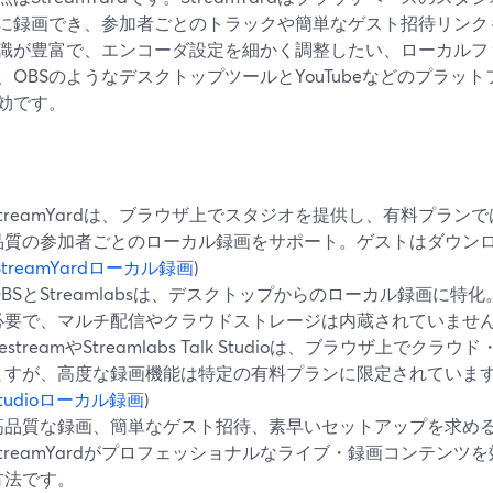
に録画でき、参加者ごとのトラックや簡単なゲスト招待リンク
識が豊富で、エンコーダ設定を細かく調整したい、ローカルフ
、OBSのようなデスクトップツールとYouTubeなどのプラッ
効です。
StreamYardは、ブラウザ上でスタジオを提供し、有料プラ
品質の参加者ごとのローカル録画をサポート。ゲストはダウン
StreamYardローカル録画
)
OBSとStreamlabsは、デスクトップからのローカル録画に
必要で、マルチ配信やクラウドストレージは内蔵されていません
estreamやStreamlabs Talk Studioは、ブラウザ上で
ますが、高度な録画機能は特定の有料プランに限定されています
tudioローカル録画
)
高品質な録画、簡単なゲスト招待、素早いセットアップを求め
StreamYardがプロフェッショナルなライブ・録画コンテン
方法です。