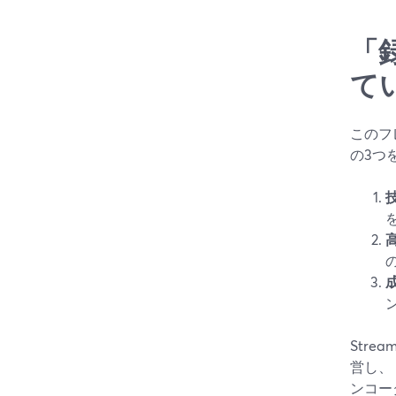
「
て
このフ
の3つ
Str
営し、
ンコー