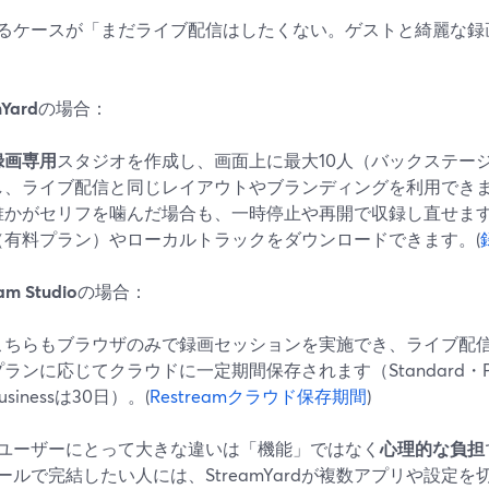
るケースが「まだライブ配信はしたくない。ゲストと綺麗な録
mYard
の場合：
録画専用
スタジオを作成し、画面上に最大10人（バックステー
し、ライブ配信と同じレイアウトやブランディングを利用でき
誰かがセリフを噛んだ場合も、一時停止や再開で収録し直せま
（有料プラン）やローカルトラックをダウンロードできます。(
am Studio
の場合：
こちらもブラウザのみで録画セッションを実施でき、ライブ配
プランに応じてクラウドに一定期間保存されます（Standard・Profe
usinessは30日）。(
Restreamクラウド保存期間
)
ユーザーにとって大きな違いは「機能」ではなく
心理的な負担
ールで完結したい人には、StreamYardが複数アプリや設定