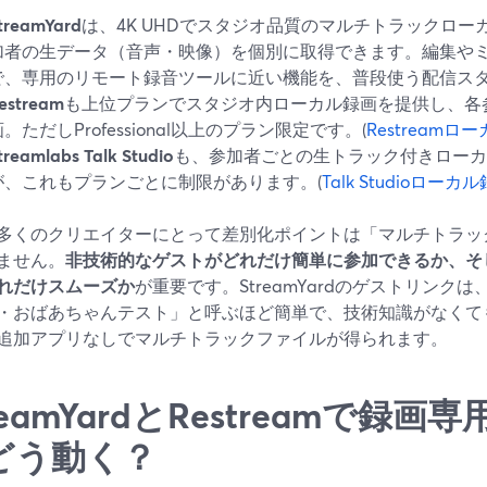
treamYard
は、4K UHDでスタジオ品質のマルチトラックロ
加者の生データ（音声・映像）を個別に取得できます。編集や
で、専用のリモート録音ツールに近い機能を、普段使う配信ス
estream
も上位プランでスタジオ内ローカル録画を提供し、各
画。ただしProfessional以上のプラン限定です。(
Restreamロ
treamlabs Talk Studio
も、参加者ごとの生トラック付きローカ
が、これもプランごとに制限があります。(
Talk Studioローカ
多くのクリエイターにとって差別化ポイントは「マルチトラッ
ません。
非技術的なゲストがどれだけ簡単に参加できるか、そ
れだけスムーズか
が重要です。StreamYardのゲストリンク
・おばあちゃんテスト」と呼ぶほど簡単で、技術知識がなくて
追加アプリなしでマルチトラックファイルが得られます。
reamYardとRestreamで録
どう動く？