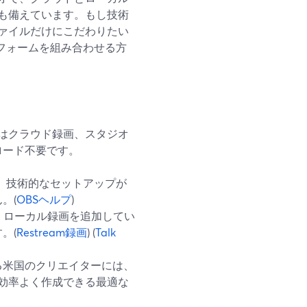
も備えています。もし技術
ァイルだけにこだわりたい
トフォームを組み合わせる方
ンではクラウド録画、スタジオ
ロード不要です。
特化。技術的なセットアップが
。(
OBSヘルプ
)
クラウド・ローカル録画を追加してい
。(
Restream録画
) (
Talk
る米国のクリエイターには、
ツを効率よく作成できる最適な