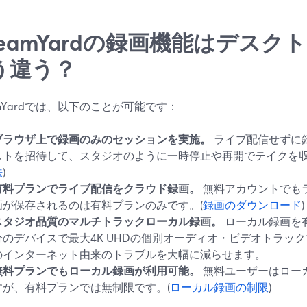
treamYardの録画機能はデス
う違う？
amYardでは、以下のことが可能です：
ブラウザ上で録画のみのセッションを実施。
ライブ配信せずに
ストを招待して、スタジオのように一時停止や再開でテイクを収
法
)
有料プランでライブ配信をクラウド録画。
無料アカウントでも
画が保存されるのは有料プランのみです。(
録画のダウンロード
)
スタジオ品質のマルチトラックローカル録画。
ローカル録画を
分のデバイスで最大4K UHDの個別オーディオ・ビデオトラッ
のインターネット由来のトラブルを大幅に減らせます。
無料プランでもローカル録画が利用可能。
無料ユーザーはロー
すが、有料プランでは無制限です。(
ローカル録画の制限
)