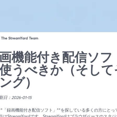
：
The StreamYard Team
画機能付き配信ソフ
使うべきか（そして
ング）
日：2026-01-15
**「録画機能付き配信ソフト」**を探している多くの方にと
点はStreamYardです。StreamYardはブラウザベースの