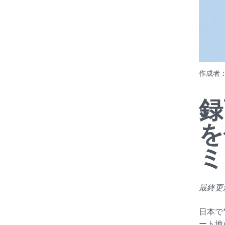
作成者
録
を
ミ
最終更新
日本で
ート地