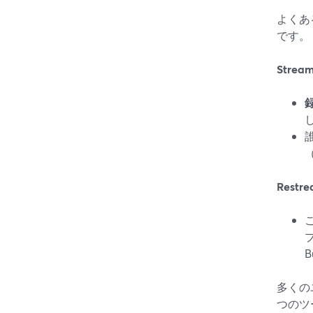
よくあ
です。
Strea
Restre
B
多くの
つのツ