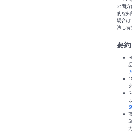
の両方
的な知
場合は
法も有
要約
(
R
S