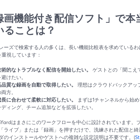
録画機能付き配信ソフト」で本
いることは？
レーズで検索する人の多くは、長い機能比較表を求めているわ
を重視しています：
技術的なトラブルなく配信を開始したい。
ゲストとの「聞こえ
を避けたい。
高品質な録画を自動で取得したい。
理想はクラウドバックアッ
の両方。
成長に合わせて柔軟に対応したい。
まずは1チャンネルから始
ンディング、チーム追加などを拡張したい。
eamYardはまさにこのワークフローを中心に設計されています
「ライブ」または「録画」を押すだけで、洗練された配信と綺
ダのインストールやゲストへの複雑な設定説明は不要です。(
S