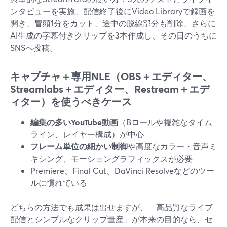
ンタビューを実施、配信終了後にVideo Libraryで録画を
開き、冒頭1分をカット、途中の脱線部分も削除、さらに
AI生成の字幕付きクリップを3本作成し、その日のうちに
SNSへ投稿。
キャプチャ＋専用NLE（OBS＋エディター、
Streamlabs＋エディター、Restream＋エデ
ィター）を使うべきケース
編集の多いYouTube動画
（Bロールや複雑なタイム
ライン、レイヤー構成）が中心
フレーム単位の細かい制御
や高度なカラー・音声ミ
キシング、モーショングラフィックスが必要
Premiere、Final Cut、DaVinci Resolveなどのツー
ルに慣れている
どちらの方法でも成果は出せますが、「高品質なライブ
配信とシンプルなクリップ量産」が本来の目的なら、セ