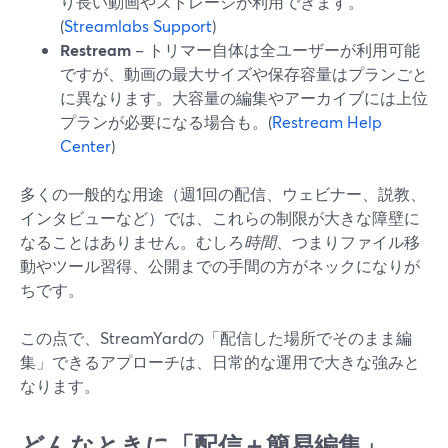
り長い動画やストレージが利用できます。
(
Streamlabs Support
)
Restream
– トリマー自体は全ユーザーが利用可能
ですが、動画の最大サイズや保存容量はプランごと
に異なります。大容量の編集やアーカイブには上位
プランが必要になる場合も。(
Restream Help
Center
)
多くの一般的な用途（週1回の配信、ウェビナー、説教、
インタビューなど）では、これらの制限が大きな障壁に
なることはありません。むしろ
時間
、つまりファイル移
動やツール習得、公開までの手間の方がネックになりが
ちです。
この点で、StreamYardの「配信した場所でそのまま編
集」できるアプローチは、日常的な運用で大きな強みと
なります。
どんなときに「配信＋簡易編集」