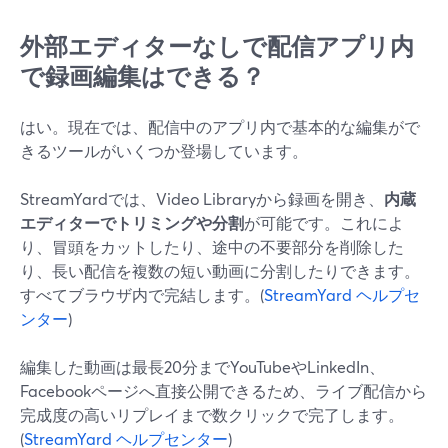
外部エディターなしで配信アプリ内
で録画編集はできる？
はい。現在では、配信中のアプリ内で基本的な編集がで
きるツールがいくつか登場しています。
StreamYardでは、Video Libraryから録画を開き、
内蔵
エディターでトリミングや分割
が可能です。これによ
り、冒頭をカットしたり、途中の不要部分を削除した
り、長い配信を複数の短い動画に分割したりできます。
すべてブラウザ内で完結します。(
StreamYard ヘルプセ
ンター
)
編集した動画は最長20分までYouTubeやLinkedIn、
Facebookページへ直接公開できるため、ライブ配信から
完成度の高いリプレイまで数クリックで完了します。
(
StreamYard ヘルプセンター
)