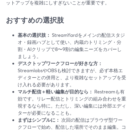
ットアップを複雑にしすぎないことが重要です。
おすすめの選択肢
基本の選択肢：
StreamYardをメインの配信スタジ
オ・録画ハブとして使い、内蔵のトリミング・分
割・AIクリップで8〜9割の編集ニーズをカバーし
ましょう。
デスクトップワークフローが好きな方：
StreamlabsやOBSも検討できますが、必ず本格エ
ディターとの併用と、より複雑なセットアップを受
け入れる必要があります。
マルチ配信＋軽い編集が目的なら：
Restreamも有
効です。リレー配信とトリミングの組み合わせを重
視するなら特に。ただし、深い編集には外部エディ
ターが必要になることも。
まずはシンプルに：
次回の配信はブラウザ型ワー
クフローで始め、配信した場所でそのまま編集。コ