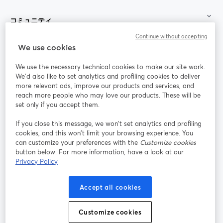
コミュニティ
Continue without accepting
StreamYard：
We use cookies
We use the necessary technical cookies to make our site work.
参加する
We'd also like to set analytics and profiling cookies to deliver
more relevant ads, improve our products and services, and
オン
X
reach more people who may love our products. These will be
Facebook
YouTube
ライ
(Twitter)
新しいタブで開く
新し
新しいタブで開く
set only if you accept them.
ンセ
ミナ
If you close this message, we won’t set analytics and profiling
ー
cookies, and this won’t limit your browsing experience. You
can customize your preferences with the
Customize cookies
Instagram
LinkedIn
新しいタブで開く
新しいタブで開く
button below. For more information, have a look at our
Privacy Policy
Accept all cookies
利用規約
プラットフォーム利用規約
新しいタブで開く
新しいタブで開く
Customize cookies
個人情報保護方針
クッキーポリシー