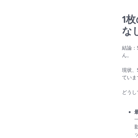
1
な
結論：
ん。
現状、S
ていま
どうし