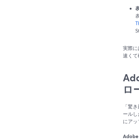
T
実際に
速くて
Ad
ロ
「驚き
ールした
にアッ
Adobe 