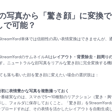
枚の写真から「驚き顔」に変換
しで可能？
StreamYard単体では信頼性の高い表情変換はできませんが
treamYardのサムネイルAIは
レイアウト・背景除去・顔周り
す。ニュートラルな顔写真をリアルな驚き顔に完全変換する機
ても落ち着いた顔を驚き顔に変えたい場合の選択肢は：
最初に表情豊かな写真を複数撮っておく
一番確実なのは、スマホで5〜10種類のリアクション（驚き・
影し、フォルダに保存しておくこと。「驚き顔」をStreamYar
ップロードすれば、その表情を活かしたレイアウトを自動生成