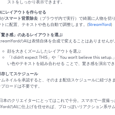
ストをしっかり表示できます。
AIにレイアウトを作らせる
Iが
スマート背景除去
（ブラウザ内で実行）で綺麗に人物を切
ウトに配置、テキストや色も自動で調整します。(
StreamYard
)
「驚き感」のあるレイアウトを選ぶ
StreamYardのAIは表情自体を合成で変えることはありませんが
顔を大きくズームしたレイアウトを選ぶ
「I didn’t expect THIS」や「You won’t believe th
い色やテキストを組み合わせる ことで、驚き感を演出で
保存してスケジュール
サムネイルを承認すると、そのまま配信スケジュールに紐づき
ップロードは不要です。
日本のクリエイターにとってはこれで十分。スマホで一度撮っ
eamYardのAIに仕上げを任せれば、プロっぽいリアクション系