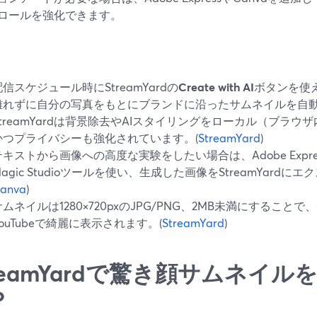
ロールを強化できます。
配信スケジュール時にStreamYardの
Create with AI
ボタンを使
離れずに自分の写真をもとにブランドに沿ったサムネイルを自
StreamYardは背景除去やAIスタイリングをローカル（ブラ
かつプライバシーも強化されています。(
StreamYard
)
テキストから画像への高度な実験をしたい場合は、Adobe Expressや
Magic Studioツールを使い、生成した画像をStreamYardに
anva
)
サムネイルは1280×720pxのJPG/PNG、2MB未満にすることで、
YouTubeで綺麗に表示されます。(
StreamYard
)
treamYardで驚き顔サムネイ
？