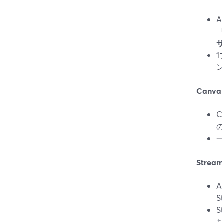
A
「
Canva
C
Stre
A
S