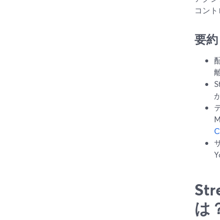
コント
要約
C
S
は