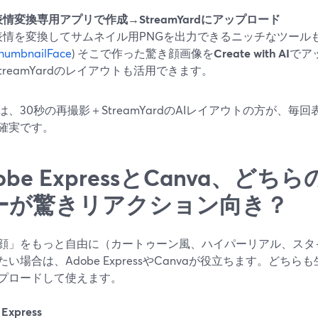
表情変換専用アプリで作成→StreamYardにアップロード
表情を変換してサムネイル用PNGを出力できるニッチなツールも
humbnailFace
) そこで作った驚き顔画像を
Create with AI
でア
StreamYardのレイアウトも活用できます。
は、30秒の再撮影＋StreamYardのAIレイアウトの方が、
確実です。
obe ExpressとCanva、どち
ーが驚きリアクション向き？
顔」をもっと自由に（カートゥーン風、ハイパーリアル、スタ
い場合は、Adobe ExpressやCanvaが役立ちます。どちらも生
プロードして使えます。
Express