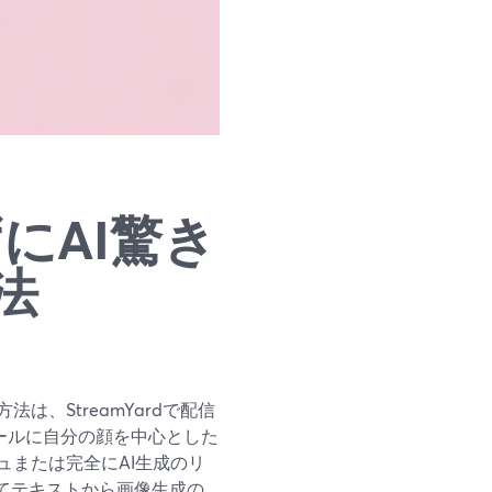
ずにAI驚き
法
、StreamYardで配信
ールに自分の顔を中心とした
または完全にAI生成のリ
加してテキストから画像生成の