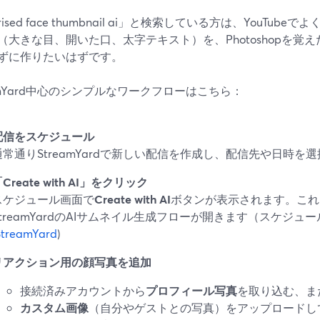
prised face thumbnail ai」と検索している方は、YouT
（大きな目、開いた口、太字テキスト）を、Photoshopを覚
ずに作りたいはずです。
eamYard中心のシンプルなワークフローはこちら：
配信をスケジュール
通常通りStreamYardで新しい配信を作成し、配信先や日時を
Create with AI」をクリック
スケジュール画面で
Create with AI
ボタンが表示されます。これ
StreamYardのAIサムネイル生成フローが開きます（スケジュ
StreamYard
)
リアクション用の顔写真を追加
接続済みアカウントから
プロフィール写真
を取り込む、ま
カスタム画像
（自分やゲストとの写真）をアップロードし