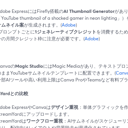
dobe ExpressにはFirefly搭載の
AI Thumbnail Generator
があ
YouTube thumbnail of a shocked gamer in neon light
サムネイル案
が生成されます。(
Adobe
)
1プロンプトごとに
1ジェネレーティブクレジット
を消費するた
ンの月間クレジット枠に注意が必要です。(
Adobe
)
anvaの
Magic Studio
にはMagic Mediaがあり、テキスト
のままYouTubeサムネイルテンプレートに配置できます。(
Canv
一部AIツールや高い利用上限はCanva ProやTeamsなど有料プ
amYardとの比較
dobe ExpressやCanvaは
デザイン重視
：単体グラフィックを
StreamYardにアップロードします。
treamYardは
ワークフロー重視
：AIサムネイルがスケジュー
おり、配信向けレイアウトや背景除去が最適化されています。