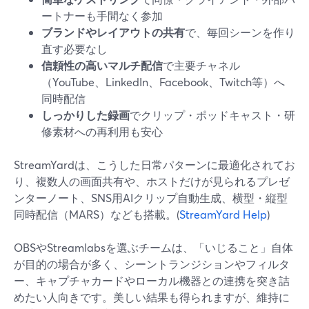
ートナーも手間なく参加
ブランドやレイアウトの共有
で、毎回シーンを作り
直す必要なし
信頼性の高いマルチ配信
で主要チャネル
（YouTube、LinkedIn、Facebook、Twitch等）へ
同時配信
しっかりした録画
でクリップ・ポッドキャスト・研
修素材への再利用も安心
StreamYardは、こうした日常パターンに最適化されてお
り、複数人の画面共有や、ホストだけが見られるプレゼ
ンターノート、SNS用AIクリップ自動生成、横型・縦型
同時配信（MARS）なども搭載。(
StreamYard Help
)
OBSやStreamlabsを選ぶチームは、「いじること」自体
が目的の場合が多く、シーントランジションやフィルタ
ー、キャプチャカードやローカル機器との連携を突き詰
めたい人向きです。美しい結果も得られますが、維持に