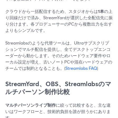
クラウドから一括配信するため、スタジオからは
1本
の上
り回線だけで済み、StreamYardが選択した全配信先に振
り分けます。各プロデューサーのPCから複数出力を出す
よりもシンプルです。
Streamlabsのような代替ツールは、Ultraサブスクリプ
ションでマルチ配信を提供し、全てデスクトップエンコ
ーダーから動かします。そのためハードウェア要件やロ
ーカル設定が増え、古いノートPCや混在ハードウェアの
チームでは制約となることも。(
Streamlabs FAQ
)
StreamYard、OBS、Streamlabsのマ
ルチパーソン制作比較
マルチパーソンライブ制作
に絞って比較すると、主な違
いはワークフローと、技術的負担を誰が担うかにありま
す。