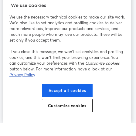
StreamYard：
We use cookies
We use the necessary technical cookies to make our site work.
参加する
We'd also like to set analytics and profiling cookies to deliver
more relevant ads, improve our products and services, and
オン
X
reach more people who may love our products. These will be
Facebook
YouTube
ライ
(Twitter)
新しいタブで開く
新し
新しいタブで開く
set only if you accept them.
ンセ
ミナ
If you close this message, we won’t set analytics and profiling
ー
cookies, and this won’t limit your browsing experience. You
can customize your preferences with the
Customize cookies
Instagram
LinkedIn
新しいタブで開く
新しいタブで開く
button below. For more information, have a look at our
Privacy Policy
Accept all cookies
利用規約
プラットフォーム利用規約
新しいタブで開く
新しいタブで開く
Customize cookies
個人情報保護方針
クッキーポリシー
新しいタブで開く
新しいタブで開く
クッキーの設定
ヘルプセンター
日本語
新しいタブで開く