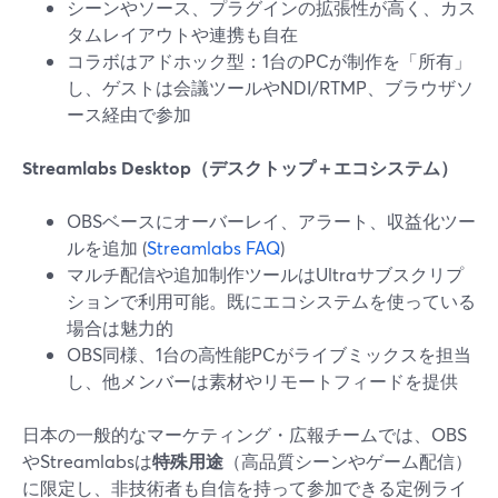
シーンやソース、プラグインの拡張性が高く、カス
タムレイアウトや連携も自在
コラボはアドホック型：1台のPCが制作を「所有」
し、ゲストは会議ツールやNDI/RTMP、ブラウザソ
ース経由で参加
Streamlabs Desktop（デスクトップ＋エコシステム）
OBSベースにオーバーレイ、アラート、収益化ツー
ルを追加 (
Streamlabs FAQ
)
マルチ配信や追加制作ツールはUltraサブスクリプ
ションで利用可能。既にエコシステムを使っている
場合は魅力的
OBS同様、1台の高性能PCがライブミックスを担当
し、他メンバーは素材やリモートフィードを提供
日本の一般的なマーケティング・広報チームでは、OBS
やStreamlabsは
特殊用途
（高品質シーンやゲーム配信）
に限定し、非技術者も自信を持って参加できる定例ライ