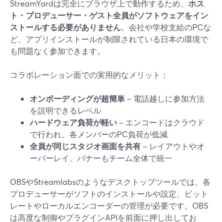
StreamYardは完全にブラウザ上で動作するため、
ホス
ト・プロデューサー・ゲスト全員がソフトウェアをイン
ストールする必要がありません
。会社や学校支給のPCな
ど、アプリインストールが制限されている日本の環境で
も問題なく参加できます。
コラボレーション面での実用的なメリット：
オンボーディングが超簡単
– 電話越しに参加方法
を説明できるレベル
ハードウェア負荷が軽い
– エンコードはクラウド
で行われ、各メンバーのPC負荷が低減
全員が同じスタジオ画面を共有
– レイアウトやオ
ーバーレイ、バナーもチーム全体で統一
OBSやStreamlabsのようなデスクトップツールでは、各
プロデューサーがソフトのインストールや設定、ビット
レートやローカルエンコーダーの管理が必要です。OBS
は高度な制御やプラグインAPIを前面に押し出してお