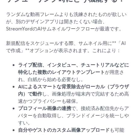
ランダムな動画フレームよりも洗練されたものが欲しい
が、別のデザインアプリは開きたくない場合、
StreamYardのAIサムネイルワークフローが最適です。
新規配信をスケジュールする際、サムネイル用に**「AI
で作成」**オプションが表示されます。これにより：
ライブ配信、インタビュー、チュートリアルなどに
特化した複数のレイアウトテンプレート
が用意さ
れ、白紙から始める必要なし。
AIによるスマートな背景除去がローカル（ブラウザ
内）で動作
し、画像処理が端末内で完結するため高
速かつプライバシーも確保。
プロフィール画像の連携
で、接続済み配信先からア
バターを自動取得し、ブランドイメージを統一しや
すい。
自分やゲストのカスタム画像アップロード
も可能