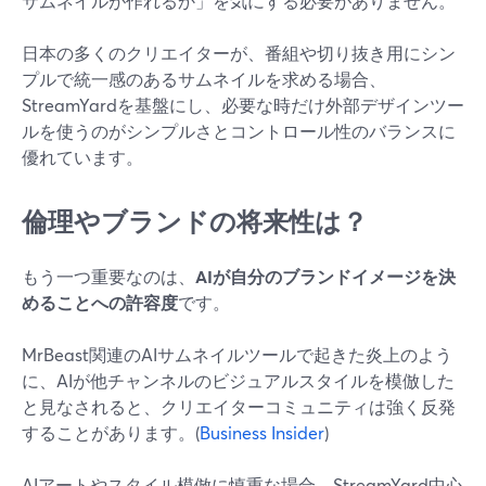
サムネイルが作れるか」を気にする必要がありません。
日本の多くのクリエイターが、番組や切り抜き用にシン
プルで統一感のあるサムネイルを求める場合、
StreamYardを基盤にし、必要な時だけ外部デザインツー
ルを使うのがシンプルさとコントロール性のバランスに
優れています。
倫理やブランドの将来性は？
もう一つ重要なのは、
AIが自分のブランドイメージを決
めることへの許容度
です。
MrBeast関連のAIサムネイルツールで起きた炎上のよう
に、AIが他チャンネルのビジュアルスタイルを模倣した
と見なされると、クリエイターコミュニティは強く反発
することがあります。(
Business Insider
)
AIアートやスタイル模倣に慎重な場合、StreamYard中心