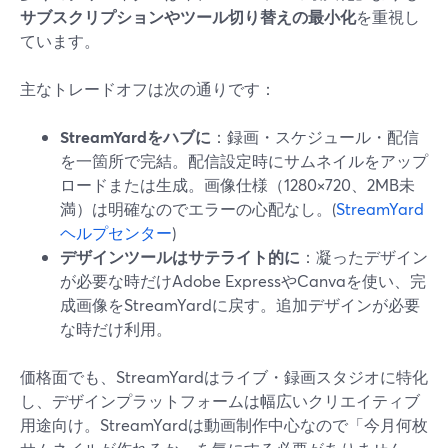
サブスクリプションやツール切り替えの最小化
を重視し
ています。
主なトレードオフは次の通りです：
StreamYardをハブに
：録画・スケジュール・配信
を一箇所で完結。配信設定時にサムネイルをアップ
ロードまたは生成。画像仕様（1280×720、2MB未
満）は明確なのでエラーの心配なし。(
StreamYard
ヘルプセンター
)
デザインツールはサテライト的に
：凝ったデザイン
が必要な時だけAdobe ExpressやCanvaを使い、完
成画像をStreamYardに戻す。追加デザインが必要
な時だけ利用。
価格面でも、StreamYardはライブ・録画スタジオに特化
し、デザインプラットフォームは幅広いクリエイティブ
用途向け。StreamYardは動画制作中心なので「今月何枚