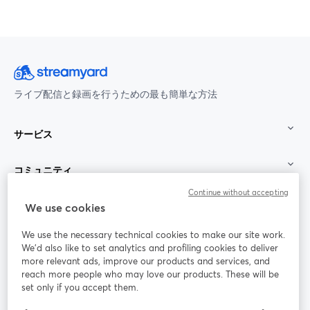
ライブ配信と録画を行うための最も簡単な方法
サービス
コミュニティ
Continue without accepting
StreamYard：
We use cookies
We use the necessary technical cookies to make our site work.
参加する
We'd also like to set analytics and profiling cookies to deliver
more relevant ads, improve our products and services, and
オン
X
reach more people who may love our products. These will be
Facebook
YouTube
ライ
(Twitter)
新しいタブで開く
新し
新しいタブで開く
set only if you accept them.
ンセ