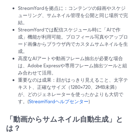
StreamYardを拠点に：コンテンツの録画やスケジ
ューリング、サムネイル管理を公開と同じ場所で完
結。
StreamYardでは配信スケジュール時に「AIで作
成」機能が利用可能。プロフィール写真やアップロ
ード画像からブラウザ内でカスタムサムネイルを生
成。
高度なAIアートや動画フレーム抽出が必要な場合
は、Adobe Expressや専用フレーム抽出ツールと組
み合わせて活用。
重要なのは成果：顔がはっきり見えること、太字テ
キスト、正確なサイズ（1280×720、2MB未満）
が、どのジェネレーターを使ったかよりも大切で
す。(
StreamYardヘルプセンター
)
「動画からサムネイル自動生成」と
は？