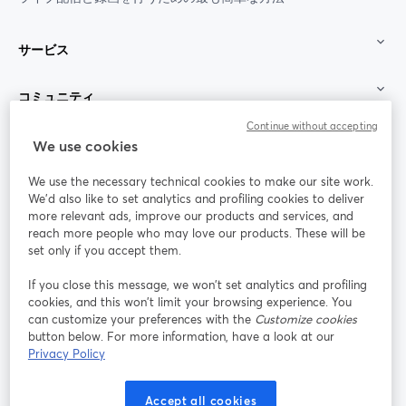
サービス
コミュニティ
Continue without accepting
StreamYard：
We use cookies
We use the necessary technical cookies to make our site work.
参加する
We'd also like to set analytics and profiling cookies to deliver
more relevant ads, improve our products and services, and
オン
X
reach more people who may love our products. These will be
Facebook
YouTube
ライ
(Twitter)
新しいタブで開く
新し
新しいタブで開く
set only if you accept them.
ンセ
ミナ
If you close this message, we won’t set analytics and profiling
ー
cookies, and this won’t limit your browsing experience. You
can customize your preferences with the
Customize cookies
Instagram
LinkedIn
新しいタブで開く
新しいタブで開く
button below. For more information, have a look at our
Privacy Policy
Accept all cookies