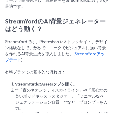
ツールで事前処理し、最終動画をStreamYardに渡すのが
最適です。
StreamYardのAI背景ジェネレーター
はどう動く？
StreamYardでは、Photoshopやストックサイト、デザイ
ン経験なしで、数秒でユニークでビジュアルに強い背景
を作れるAI背景生成を導入しました。(
StreamYardアッ
プデート
)
有料プランでの基本的な流れは：
StreamYardのAssetsタブ
を開く。
**「夜のネオンシティスカイライン」や「居心地の
良いポッドキャストスタジオ」、「ミニマルなベー
ジュグラデーション背景」**など、プロンプトを入
力。