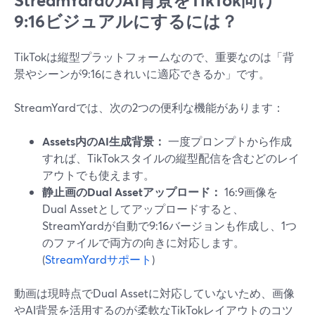
StreamYardのAI背景をTikTok向け
9:16ビジュアルにするには？
TikTokは縦型プラットフォームなので、重要なのは「背
景やシーンが9:16にきれいに適応できるか」です。
StreamYardでは、次の2つの便利な機能があります：
Assets内のAI生成背景：
一度プロンプトから作成
すれば、TikTokスタイルの縦型配信を含むどのレイ
アウトでも使えます。
静止画のDual Assetアップロード：
16:9画像を
Dual Assetとしてアップロードすると、
StreamYardが自動で9:16バージョンも作成し、1つ
のファイルで両方の向きに対応します。
(
StreamYardサポート
)
動画は現時点でDual Assetに対応していないため、画像
やAI背景を活用するのが柔軟なTikTokレイアウトのコツ