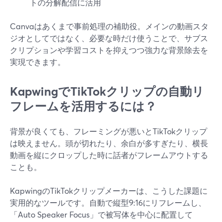
トの分解配信に活用
Canvaはあくまで事前処理の補助役。メインの動画スタ
ジオとしてではなく、必要な時だけ使うことで、サブス
クリプションや学習コストを抑えつつ強力な背景除去を
実現できます。
KapwingでTikTokクリップの自動リ
フレームを活用するには？
背景が良くても、フレーミングが悪いとTikTokクリップ
は映えません。頭が切れたり、余白が多すぎたり、横長
動画を縦にクロップした時に話者がフレームアウトする
ことも。
KapwingのTikTokクリップメーカーは、こうした課題に
実用的なツールです。自動で縦型9:16にリフレームし、
「Auto Speaker Focus」で被写体を中心に配置して