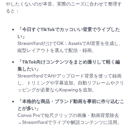
やしたくないのが本音。実際のニーズに合わせて整理す
ると：
「今日すぐTikTokでカッコいい背景でライブした
い」
StreamYardだけでOK：AssetsでAI背景を生成し、
縦型レイアウトを選んで配信・録画。
「TikTok向けコンテンツをまとめ撮りして軽く編
集したい」
StreamYardでAIやアップロード背景を使って録画
し、トリミングや字幕追加。自動リフレームやクリ
ッピングが必要ならKapwingを追加。
「本格的な商品・ブランド動画を事前に作り込むこ
とが多い」
Canva Proで短尺クリップの画像・動画背景除去
→StreamYardでライブや解説コンテンツに活用。