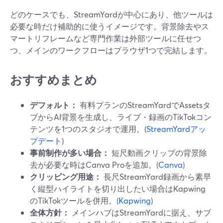
どのケースでも、StreamYardが中心にあり、他ツールは
必要な時だけ補助的に使うイメージです。背景除去やス
マートリフレームなど専門作業は外部ツールに任せつ
つ、メインのワークフローはブラウザ1つで完結します。
おすすめまとめ
デフォルト：
有料プランのStreamYardでAssetsタ
ブからAI背景を生成し、ライブ・録画のTikTokコン
テンツを1つのスタジオで運用。(
StreamYardアッ
プデート
)
事前制作が多い場合：
短尺動画クリップの背景除
去が必要な時はCanva Proを追加。(
Canva
)
クリッピング用途：
長尺StreamYard録画から素早
く縦型ハイライトを切り出したい場合はKapwing
のTikTokツールを併用。(
Kapwing
)
全体方針：
メインハブはStreamYardに据え、サブ