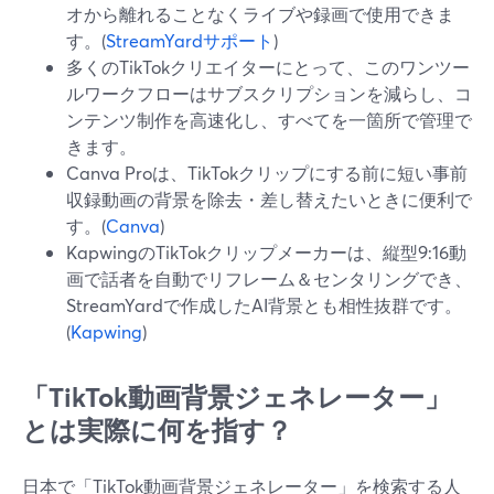
オから離れることなくライブや録画で使用できま
す。(
StreamYardサポート
)
多くのTikTokクリエイターにとって、このワンツー
ルワークフローはサブスクリプションを減らし、コ
ンテンツ制作を高速化し、すべてを一箇所で管理で
きます。
Canva Proは、TikTokクリップにする前に短い事前
収録動画の背景を除去・差し替えたいときに便利で
す。(
Canva
)
KapwingのTikTokクリップメーカーは、縦型9:16動
画で話者を自動でリフレーム＆センタリングでき、
StreamYardで作成したAI背景とも相性抜群です。
(
Kapwing
)
「TikTok動画背景ジェネレーター」
とは実際に何を指す？
日本で「TikTok動画背景ジェネレーター」を検索する人