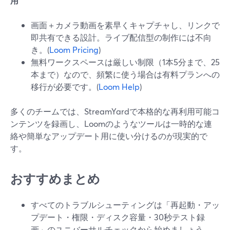
用
画面＋カメラ動画を素早くキャプチャし、リンクで
即共有できる設計。ライブ配信型の制作には不向
き。(
Loom Pricing
)
無料ワークスペースは厳しい制限（1本5分まで、25
本まで）なので、頻繁に使う場合は有料プランへの
移行が必要です。(
Loom Help
)
多くのチームでは、StreamYardで本格的な再利用可能コ
ンテンツを録画し、Loomのようなツールは一時的な連
絡や簡単なアップデート用に使い分けるのが現実的で
す。
おすすめまとめ
すべてのトラブルシューティングは「再起動・アッ
プデート・権限・ディスク容量・30秒テスト録
画」のユニバーサルチェックから始めましょう。