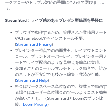
ークフローやトラブル対応の手間に合わせて選びましょ
う。
StreamYard：ライブ感のあるプレゼン型録画を手軽に
ブラウザで動作するため、管理された業務用ノート
やChromebookでもインストール不要。
(
StreamYard Pricing
)
プレゼンター視点での画面共有、レイアウトコント
ロール、ブランドオーバーレイ、プレゼンター用ノ
ートでライブ配信のような見栄えを簡単に実現。
参加者ごとのローカルマルチトラック録音で、誰か
のネットが不安定でも後から編集・救済が可能。
(
StreamYard Help
)
料金はワークスペース単位なので、複数人で録画す
る場合はユーザー単位課金のツールよりコスト効率
が高いことも。（StreamYardとLoomのプラン比
較。
Loom Pricing
）