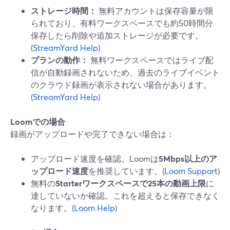
ストレージ時間：
無料アカウントは保存容量が限
られており、有料ワークスペースでも約50時間分
保存したら削除や追加ストレージが必要です。
(
StreamYard Help
)
プランの動作：
無料ワークスペースではライブ配
信が自動録画されないため、過去のライブイベント
のクラウド録画が表示されない場合があります。
(
StreamYard Help
)
Loomでの場合
録画がアップロードや完了できない場合は：
アップロード速度を確認。Loomは
5Mbps以上のア
ップロード速度
を推奨しています。(
Loom Support
)
無料の
Starterワークスペースで25本の動画上限
に
達していないか確認。これを超えると保存できなく
なります。(
Loom Help
)