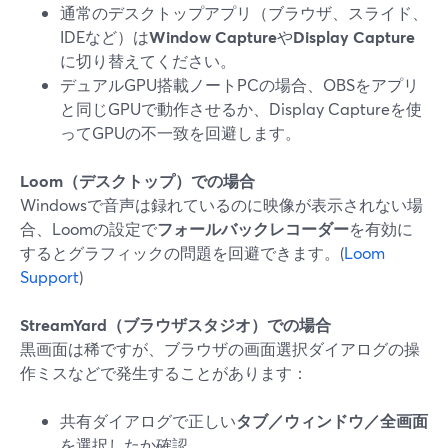
通常のデスクトップアプリ（ブラウザ、スライド、
IDEなど）は
Window Capture
や
Display Capture
に切り替えてください。
デュアルGPU搭載ノートPCの場合、OBSをアプリ
と同じGPUで動作させるか、Display Captureを使
ってGPUの不一致を回避します。
Loom（デスクトップ）での場合
Windowsで音声は録れているのに映像が表示されない場
合、Loomの設定で
フォールバックレコーダー
を有効に
するとグラフィックの問題を回避できます。(
Loom
Support
)
StreamYard（ブラウザスタジオ）での場合
黒画面は稀ですが、ブラウザの画面選択ダイアログの操
作ミスなどで発生することがあります：
共有ダイアログで正しい
タブ／ウィンドウ／全画面
を選択したか確認。