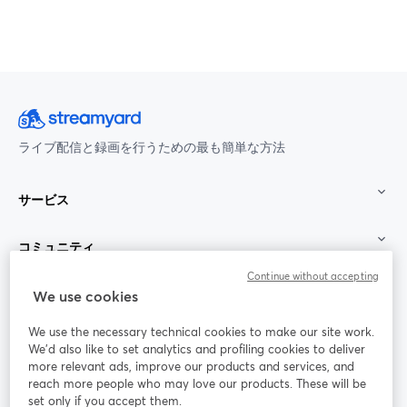
ライブ配信と録画を行うための最も簡単な方法
サービス
コミュニティ
Continue without accepting
StreamYard：
We use cookies
We use the necessary technical cookies to make our site work.
参加する
We'd also like to set analytics and profiling cookies to deliver
more relevant ads, improve our products and services, and
オン
X
reach more people who may love our products. These will be
Facebook
YouTube
ライ
(Twitter)
新しいタブで開く
新し
新しいタブで開く
set only if you accept them.