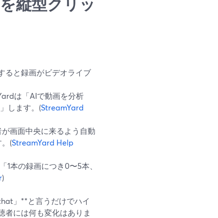
録画を縦型クリッ
すると録画がビデオライブ
mYardは「AIで動画を分析
」します。(
StreamYard
者が画面中央に来るよう自動
。(
StreamYard Help
「1本の録画につき0〜5本、
r
)
hat」**と言うだけでハイ
聴者には何も変化はありま