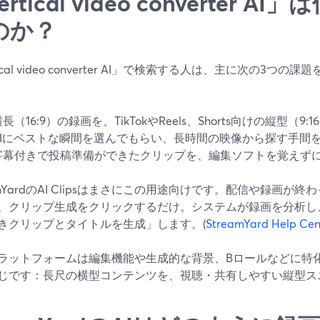
ertical video converter 
のか？
tical video converter AI」で検索する人は、主に次の3
横長（16:9）の録画を、TikTokやReels、Shorts向けの縦型（
AIにベストな瞬間を選んでもらい、長時間の映像から探す手間
字幕付きで投稿準備ができたクリップを、編集ソフトを覚えず
eamYardのAI Clipsはまさにこの用途向けです。配信や録画
、クリップ生成をクリックするだけ。システムが録画を分析し、
きクリップとタイトルを生成」します。(
StreamYard Help Cen
ラットフォームは編集機能や生成的な背景、Bロールなどに特
じです：長尺の横型コンテンツを、視聴・共有しやすい縦型ス