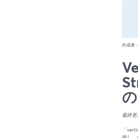
作成者
Ve
S
の
最終更新
「ver
画し、