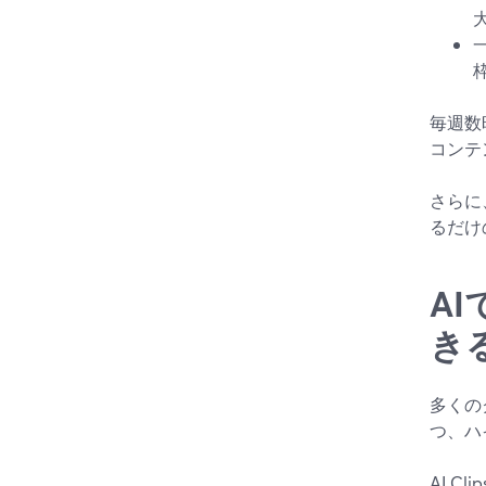
一
毎週数
コンテ
さらに
るだけ
A
き
多くの
つ、ハ
AI 