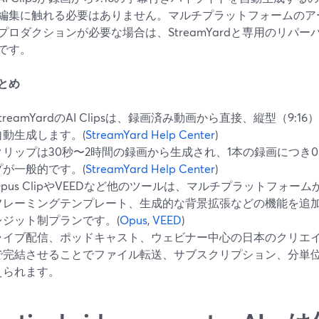
編集に触れる必要はありません。マルチプラットフォームのアー
プロダクションが必要な場合は、StreamYardと専用のリパ
です。
とめ
StreamYardのAI Clipsは、録画済み動画から直接、縦型（9
自動生成します。(
StreamYard Help Center
)
クリップは30秒〜2時間の録画から生成され、1本の録画につき0
プが一般的です。(
StreamYard Help Center
)
Opus ClipやVEEDなど他のツールは、マルチプラットフォ
フレーミングテンプレート、生成的な背景拡張などの機能を追
レジット制プランです。(
Opus
,
VEED
)
ライブ配信、ポッドキャスト、ウェビナー中心の日本のクリエイター
で完結させることでファイル転送、サブスクリプション、分単
えられます。