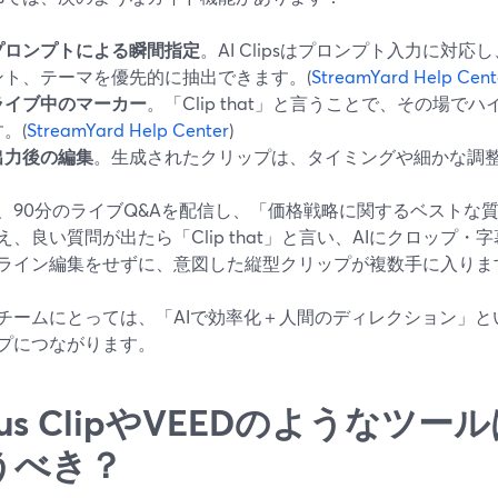
プロンプトによる瞬間指定
。AI Clipsはプロンプト入力に対
ント、テーマを優先的に抽出できます。(
StreamYard Help Cent
ライブ中のマーカー
。「Clip that」と言うことで、その場
。(
StreamYard Help Center
)
出力後の編集
。生成されたクリップは、タイミングや細かな調
、90分のライブQ&Aを配信し、「価格戦略に関するベストな質問」
え、良い質問が出たら「Clip that」と言い、AIにクロップ
ライン編集をせずに、意図した縦型クリップが複数手に入りま
チームにとっては、「AIで効率化＋人間のディレクション」と
プにつながります。
us ClipやVEEDのようなツ
うべき？