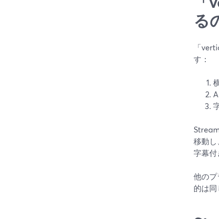
「v
る
「ver
す：
Str
移動し
字幕付
他のプ
的は同