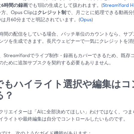
大
6時間の録画
でも1回の生成として扱われます。(
StreamYard H
方、Opus Clipは
クレジット制
で、月ごとに処理できる動画分
枠は月60分までと明記されています。(
Opus
)
時間の配信をしている場合、バッチ単位のカウントなら、サブ
ンツを生成できます。長尺ウェビナーで一気にクレジットを消
、StreamYardでライブ制作・録画もカバーできるため、既
のために追加サブスクを契約する必要もありません。
Iでもハイライト選択や編集はコ
る？
クリエイターは「AIに全部決めてほしい」わけではなく、つま
イライトや最終編集は自分でコントロールしたいものです。
Clipsでは、次のようなガイド機能があります：