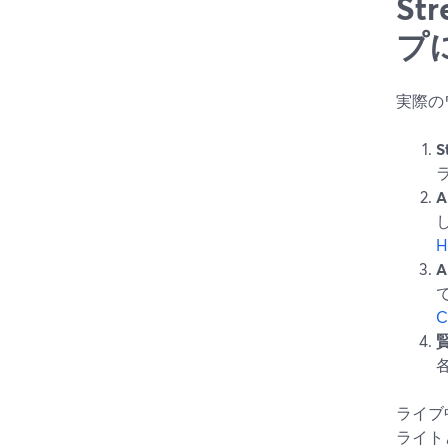
St
プ
実際の
A
H
C
ライブ
ライト