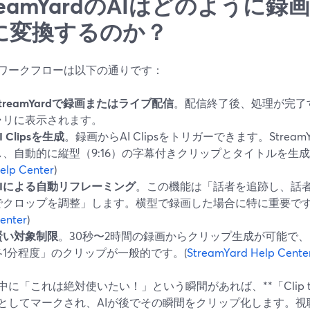
reamYardのAIはどのように
に変換するのか？
ワークフローは以下の通りです：
StreamYardで録画またはライブ配信
。配信終了後、処理が完了
ラリに表示されます。
I Clipsを生成
。録画からAI Clipsをトリガーできます。Strea
し、自動的に縦型（9:16）の字幕付きクリップとタイトルを生成
elp Center
)
AIによる自動リフレーミング
。この機能は「話者を追跡し、話
でクロップを調整」します。横型で録画した場合に特に重要です
enter
)
賢い対象制限
。30秒〜2時間の録画からクリップ生成が可能で、
各1分程度」のクリップが一般的です。(
StreamYard Help Cente
中に「これは絶対使いたい！」という瞬間があれば、**「Clip t
としてマークされ、AIが後でその瞬間をクリップ化します。視