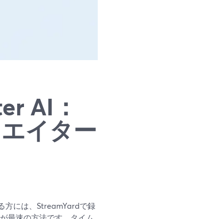
ter AI：
クリエイター
いる方には、StreamYardで録
るのが最速の方法です。タイム