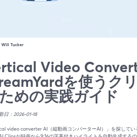
：
Will Tucker
rtical Video Conver
treamYardを使う
ための実践ガイド
日：2026-01-18
tical video converter AI（縦動画コンバーターAI）」を探して
AI Clipsが録画から9:16の字幕付きハイライトを自動生成す