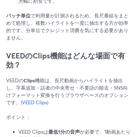
大幅に割安です。
バッチ単位
で利用量が計測されるため、長尺番組をまと
めて処理し、複数ハイライトを一度に抽出する方が効率
的です。分単位でクレジット消費を気にする必要があり
ません。
VEEDのClips機能はどんな場面で有
効？
VEEDの
Clips
機能は、長尺動画からハイライトを抽出
し、字幕追加・話者の中央寄せ・不要語の除去・SNS向
けフォーマット変換を行うブラウザベースのオプション
です。(
VEED Clips
)
ポイント：
VEED Clipsは
最低1分の音声
が必要で、1動画あたり