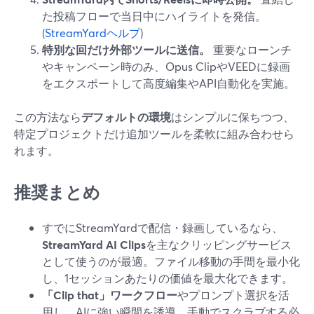
た投稿フローで当日中にハイライトを発信。
(
StreamYardヘルプ
)
特別な回だけ外部ツールに送信。
重要なローンチ
やキャンペーン時のみ、Opus ClipやVEEDに録画
をエクスポートして高度編集やAPI自動化を実施。
この方法なら
デフォルトの環境
はシンプルに保ちつつ、
特定プロジェクトだけ追加ツールを柔軟に組み合わせら
れます。
推奨まとめ
すでにStreamYardで配信・録画しているなら、
StreamYard AI Clips
を主なクリッピングサービス
として使うのが最適。ファイル移動の手間を最小化
し、1セッションあたりの価値を最大化できます。
「Clip that」ワークフロー
やプロンプト選択を活
用し、AIに強い瞬間を誘導。手動でスクラブする必