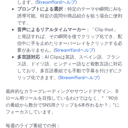
します。(
StreamYardヘルプ
)
プロンプトによる選択
：特定のテーマや瞬間にAIを
誘導可能。特定の質問や商品紹介を狙う場合に便利
です。
音声によるリアルタイムマーカー
：「Clip that」
と発話すれば、その瞬間を後でクリップ化でき、配
信中に手を止めたりオーバーレイをクリックする必
要がありません。(
StreamYardヘルプ
)
多言語対応
：AI Clipsは英語、スペイン語、フラン
ス語、ドイツ語、ヒンディー語など複数言語に対応
しており、多言語番組でも手動で字幕を付けずにク
リップ化できます。(
StreamYardヘルプ
)
最終的なカラーグレーディングやサウンドデザイン、B
ロール用ツールを目指しているわけではなく、*「90分
の番組から数分でSNS用クリップを6本作れるか？」*に
フォーカスしています。
毎週のライブ番組での例：