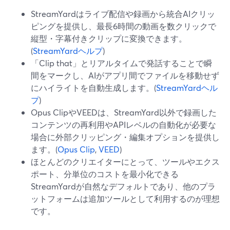
StreamYardはライブ配信や録画から統合AIクリッ
ピングを提供し、最長6時間の動画を数クリックで
縦型・字幕付きクリップに変換できます。
(
StreamYardヘルプ
)
「Clip that」とリアルタイムで発話することで瞬
間をマークし、AIがアプリ間でファイルを移動せず
にハイライトを自動生成します。(
StreamYardヘル
プ
)
Opus ClipやVEEDは、StreamYard以外で録画した
コンテンツの再利用やAPIレベルの自動化が必要な
場合に外部クリッピング・編集オプションを提供し
ます。(
Opus Clip
,
VEED
)
ほとんどのクリエイターにとって、ツールやエクス
ポート、分単位のコストを最小化できる
StreamYardが自然なデフォルトであり、他のプラ
ットフォームは追加ツールとして利用するのが理想
です。