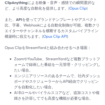
ClipAnything
による映像・音声・感情での瞬間選択な
ど、より高度な自動化を提供します。(
Opus Clip
)
また、
API
を使ってブランドテンプレートやアスペクト
比、字幕、Webhookによる自動化制御が可能。複数クリ
エイターやチャンネルを横断するカスタムパイプライン
構築時に役立ちます。(
Opus Clip API
)
Opus ClipをStreamYardと組み合わせるべき場面：
ZoomやYouTube、StreamYardなど複数プラットフ
ォームで録画した番組を一元管理・クリッピングし
たい場合。
エンジニアリソースのあるチームで、社内ダッシュ
ボードやスケジューラーからAPI経由でクリッピン
グを自動化したい場合。
AI Bロールやバイラルスコアなど、追加コストや複
雑さを許容してでも高度な機能が必要な場合。