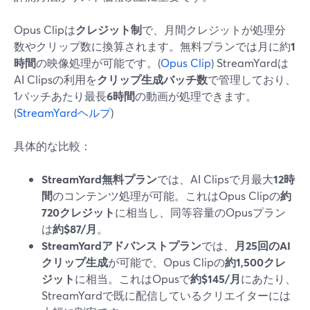
Opus Clipは
クレジット制
で、月間クレジットが処理分
数やクリップ数に換算されます。無料プランでは月に約
1
時間
の映像処理が可能です。(
Opus Clip
) StreamYardは
AI Clipsの利用を
クリップ生成バッチ数
で管理しており、
1バッチあたり最長
6時間
の動画が処理できます。
(
StreamYardヘルプ
)
具体的な比較：
StreamYard無料プラン
では、AI Clipsで月最大
12時
間
のコンテンツ処理が可能。これはOpus Clipの
約
720クレジット
に相当し、同等容量のOpusプラン
は
約$87/月
。
StreamYardアドバンストプラン
では、
月25回のAI
クリップ生成
が可能で、Opus Clipの
約1,500クレ
ジット
に相当。これはOpusで
約$145/月
にあたり、
StreamYardで既に配信しているクリエイターには