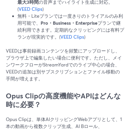
最大3時間
の音声までハイライト生成に対応。
(
VEED Clips
)
無料・Liteプランでは一度きりのトライアルのみ利
用可能で、
Pro・Business・Enterprise
プランで継
続利用できます。定期的なクリッピングには有料プ
ランが現実的です。(
VEED Clips
)
VEEDは事前録画コンテンツを頻繁にアップロードし、
ブラウザ上で編集したい場合に便利です。ただし、メイ
ンワークフローがStreamYardでのライブ中心の場合、
VEEDの追加は別サブスクリプションとファイル移動の
手間が増えます。
Opus Clipの高度機能やAPIはどんな
時に必要？
Opus Clipは、単体AIクリッピングWebアプリとして、1
本の動画から複数クリップ生成、AI Bロール、