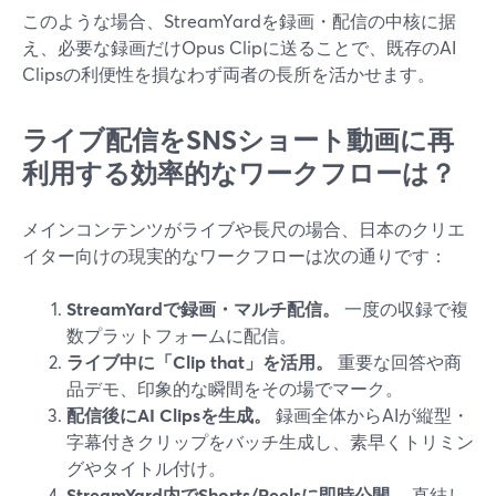
このような場合、StreamYardを録画・配信の中核に据
え、必要な録画だけOpus Clipに送ることで、既存のAI
Clipsの利便性を損なわず両者の長所を活かせます。
ライブ配信をSNSショート動画に再
利用する効率的なワークフローは？
メインコンテンツがライブや長尺の場合、日本のクリエ
イター向けの現実的なワークフローは次の通りです：
StreamYardで録画・マルチ配信。
一度の収録で複
数プラットフォームに配信。
ライブ中に「Clip that」を活用。
重要な回答や商
品デモ、印象的な瞬間をその場でマーク。
配信後にAI Clipsを生成。
録画全体からAIが縦型・
字幕付きクリップをバッチ生成し、素早くトリミン
グやタイトル付け。
StreamYard内でShorts/Reelsに即時公開。
直結し