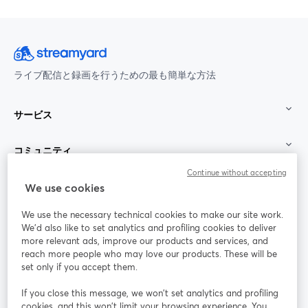
ライブ配信と録画を行うための最も簡単な方法
サービス
コミュニティ
Continue without accepting
StreamYard：
We use cookies
We use the necessary technical cookies to make our site work.
参加する
We'd also like to set analytics and profiling cookies to deliver
more relevant ads, improve our products and services, and
オン
X
reach more people who may love our products. These will be
Facebook
YouTube
ライ
(Twitter)
新しいタブで開く
新し
新しいタブで開く
set only if you accept them.
ンセ
ミナ
If you close this message, we won’t set analytics and profiling
ー
cookies, and this won’t limit your browsing experience. You