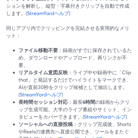
ションを解析し、縦型・字幕付きクリップを自動で作成
します。(
StreamYardヘルプ
)
同じアプリ内でクリッピングを完結させる実用的なメリ
ット：
ファイル移動不要
：録画がすでに保存されているた
め、ダウンロードやアップロード、再リンクが不
要。
リアルタイム意図反映
：ライブ中や録画中に「Clip
that」と発話するだけでハイライトをマークでき、
AIが直前30秒をクリップ候補として抽出します。
(
StreamYardヘルプ
)
長時間セッション対応
：最長
6時間
の録画からクリ
ップ生成可能。大半のライブ番組やサミット、イン
タビューをカバーできます。(
StreamYardヘルプ
)
ソーシャルへの直接投稿
：クリップ完成後、Shorts
やReelsの連携先へ直接公開でき、ツールをまたぐ