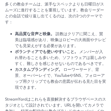
多くの教会チームは、派手なスペックよりも日曜日がス
ムーズに進行することを重視しています。教会リーダー
との会話で繰り返し出てくるのは、次の3つのテーマで
す：
高品質な音声と映像。
説教はクリアに聞こえ、賛
美は臨場感があり、映像はロビーの大画面やテレビ
でも見栄えがする必要があります。
ボランティアでも使いやすいこと。
メンバーが入
れ替わることも多いため、ソフトウェアは親しみや
すく、難しさを感じさせないものであるべきです。
カスタムブランディング。
ローワーサード、背
景、オーバーレイで、YouTubeやSNS、フォローア
ップ用クリップでも教会の意図が伝わる見た目を実
現できます。
StreamYardはこれらを直接解決するブラウザベースのス
タジオとして設計されています。URLを開いてカメラで
参加し、録画や配信中に教会ブランドのオーバーレイや