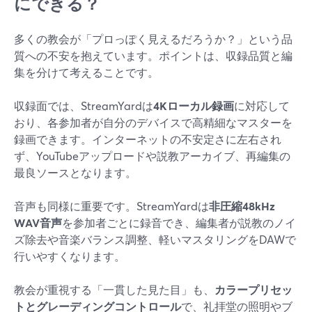
にできる？
多くの教会が「プロっぽく見えるだろうか？」という品
質への不安を抱えています。ポイントは、収録品質と編
集を分けて考えることです。
収録面では、StreamYardは
4Kローカル録画
に対応して
おり、各参加者が自分のデバイスで高精細なマスターを
録画できます。インターネットの不安定さに左右され
ず、YouTubeアップロードや説教アーカイブ、再編集の
最良ソースとなります。
音声も同様に重要です。StreamYardは
非圧縮48kHz
WAV音声
を参加者ごとに録音でき、編集者が説教のノイ
ズ除去や音楽バランス調整、軽いマスタリングをDAWで
行いやすくなります。
教会が重視する「一貫した見た目」も、
カラープリセッ
トとグレーディングコントロール
で、礼拝堂の照明やブ