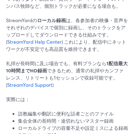
ンパス牧師など、個別トラックが必要になる場合も。
StreamYardの
ローカル録画
は、各参加者の映像・音声を
それぞれのデバイスで個別に録画し、そのトラックをア
ップロードしてダウンロードできる仕組みです。
(
StreamYard Help Center
) これにより、配信中にネット
ワークが不安定でも高品質を維持できます。
礼拝が長時間に及ぶ場合でも、有料プランなら
1配信最大
10時間までHD録画
できるため、通常の礼拝やカンファ
レンス、リトリートも1セッションで収録可能です。
(
StreamYard Support
)
実際には：
説教編集や翻訳に便利な話者ごとのファイル
集会全体の長時間・途切れないマスター録画
ローカルドライブの容量不足や設定ミスによる録画