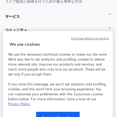
ライブ配信と録画を行うための最も簡単な方法
サービス
コミュニティ
Continue without accepting
StreamYard：
We use cookies
We use the necessary technical cookies to make our site work.
参加する
We'd also like to set analytics and profiling cookies to deliver
more relevant ads, improve our products and services, and
オン
X
reach more people who may love our products. These will be
Facebook
YouTube
ライ
(Twitter)
新しいタブで開く
新し
新しいタブで開く
set only if you accept them.
ンセ
ミナ
If you close this message, we won’t set analytics and profiling
ー
cookies, and this won’t limit your browsing experience. You
can customize your preferences with the
Customize cookies
Instagram
LinkedIn
新しいタブで開く
新しいタブで開く
button below. For more information, have a look at our
Privacy Policy