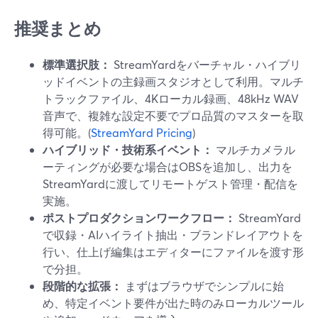
推奨まとめ
標準選択肢：
StreamYardをバーチャル・ハイブリ
ッドイベントの主録画スタジオとして利用。マルチ
トラックファイル、4Kローカル録画、48kHz WAV
音声で、複雑な設定不要でプロ品質のマスターを取
得可能。(
StreamYard Pricing
)
ハイブリッド・技術系イベント：
マルチカメラル
ーティングが必要な場合はOBSを追加し、出力を
StreamYardに渡してリモートゲスト管理・配信を
実施。
ポストプロダクションワークフロー：
StreamYard
で収録・AIハイライト抽出・ブランドレイアウトを
行い、仕上げ編集はエディターにファイルを渡す形
で分担。
段階的な拡張：
まずはブラウザでシンプルに始
め、特定イベント要件が出た時のみローカルツール