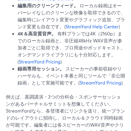
編集用のクリーンフィード。
ローカル録画はオー
バーレイなしのクリーンな映像を取得できるので、
編集時にレイアウト変更やグラフィック追加、ブラ
ンド変更も自在です。(
StreamYard Help Center
)
4K＆高音質音声。
有料プランでは4K（2160p）ま
でのローカル録画と、非圧縮48kHz WAV音声が参
加者ごとに取得でき、プロ用途やポッドキャスト、
オンデマンドライブラリにも十分対応します。
(
StreamYard Pricing
)
録画専用セッション。
スピーカーの事前収録やリ
ハーサルも、イベント本番と同じツールで「非公開
録画」として実施可能です。(
StreamYard Pricing
)
例えば、基調講演・3つの分科会・スポンサーセッショ
ンがあるバーチャルサミットを想像してください。
StreamYardなら、各登壇者にリンクを送り、統一ブラン
ドのレイアウトに招待し、ローカル＆クラウド同時録画
が可能です。編集者には各スピーカーのWAV音声やクリ