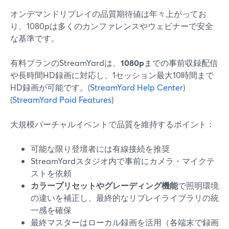
オンデマンドリプレイの品質期待値は年々上がってお
り、1080pは多くのカンファレンスやウェビナーで安全
な基準です。
有料プランのStreamYardは、
1080p
までの事前収録配信
や長時間HD録画に対応し、1セッション最大10時間まで
HD録画が可能です。(
StreamYard Help Center
)
(
StreamYard Paid Features
)
大規模バーチャルイベントで品質を維持するポイント：
可能な限り登壇者には有線接続を推奨
StreamYardスタジオ内で事前にカメラ・マイクテ
ストを依頼
カラープリセットやグレーディング機能
で照明環境
の違いを補正し、最終的なリプレイライブラリの統
一感を確保
最終マスターはローカル録画を活用（各端末で録画