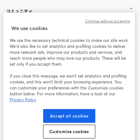
コミュニティ
Continue without accepting
StreamYard：
We use cookies
We use the necessary technical cookies to make our site work.
参加する
We'd also like to set analytics and profiling cookies to deliver
more relevant ads, improve our products and services, and
オン
X
reach more people who may love our products. These will be
Facebook
YouTube
ライ
(Twitter)
新しいタブで開く
新し
新しいタブで開く
set only if you accept them.
ンセ
ミナ
If you close this message, we won’t set analytics and profiling
ー
cookies, and this won’t limit your browsing experience. You
can customize your preferences with the
Customize cookies
Instagram
LinkedIn
新しいタブで開く
新しいタブで開く
button below. For more information, have a look at our
Privacy Policy
Accept all cookies
利用規約
プラットフォーム利用規約
新しいタブで開く
新しいタブで開く
Customize cookies
個人情報保護方針
クッキーポリシー