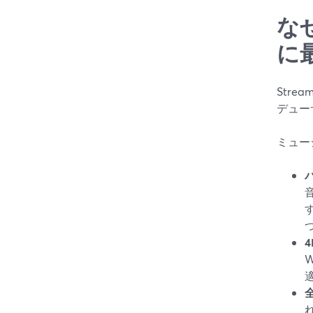
な
に
Str
デュー
ミュー
す