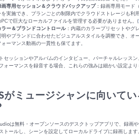
録画専用セッション＆クラウドバックアップ
：録画専用モード
ンを実施でき、プランごとの制限内でクラウドストレージも利
のPCで巨大なローカルファイルを管理する必要がありません。(
カラー＆ブランドコントロール
：内蔵のカラープリセットやグ
照明やブランドに合わせたビジュアルスタイルを調整でき、オ
フォーマンス動画の一貫性も保てます。
トセッションやアルバムのインタビュー、バーチャルレッスン
フォーマンスを録音する場合、これらの強みは細かい設定より
BSがミュージシャンに向いて
？
 Studioは無料・オープンソースのデスクトップアプリで、録画
ストールし、シーンを設定してローカルドライブに録画します