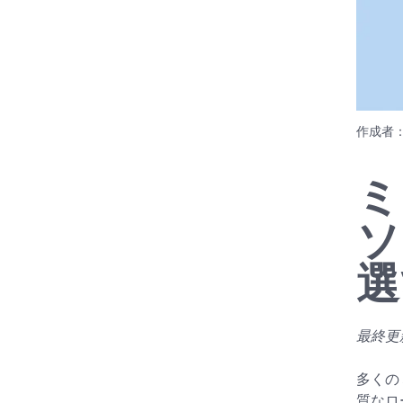
作成者
ミ
ソ
選
最終更新
多くの
質なロ