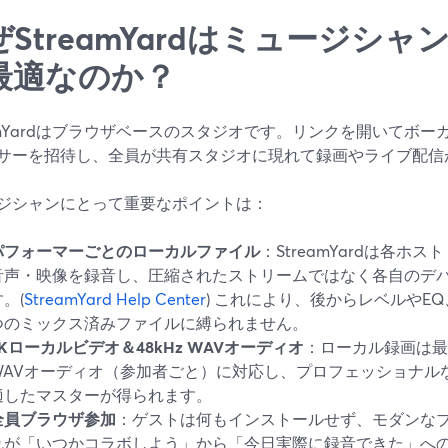
ぜStreamYardはミュージシ
最適なのか？
eamYardはブラウザベースのスタジオです。リンクを開いてボ
サーを招待し、全員が共有スタジオに現れて録画やライブ配信
ジシャンにとって重要なポイントは：
パフォーマーごとのローカルファイル
：StreamYardは各ホ
音声・映像を録音し、圧縮されたストリームではなく各自のデ
。(
StreamYard Help Center
) これにより、後からレベルやE
つのミックス済みファイルに縛られません。
4Kローカルビデオ＆48kHz WAVオーディオ
：ローカル録画は最大
WAVオーディオ（参加者ごと）に対応し、プロフェッショナル
適したマスターが得られます。
全員ブラウザ参加
：ゲストは何もインストールせず、モダンな
れが「いつかコラボしよう」から「今日実際に録音できた」へ