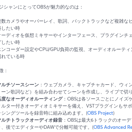
ジシャンにとってOBSが魅力的なのは：
複数カメラやオーバーレイ、歌詞、バックトラックなど複雑な
築したい時
オーディオを仮想ミキサーやインターフェース、プラグインチ
グしたい時
エンコーダー設定やCPU/GPU負荷の監視、オーディオルーテ
慣れている時
徴：
マルチソースシーン
：ウェブカメラ、キャプチャカード、ウィ
リーン歌詞など）を組み合わせてシーンを作成し、ライブで切り
高度なオーディオルーティング
：OBSは各ソースごとにノイズ
ィルター付きオーディオミキサーを備え、VSTプラグインもサ
ッシングツールを録音時に組み込めます。(
OBS Project
)
マルチトラックオーディオ録音
：OBSは最大6トラックのオー
き、後でエディターやDAWで分離可能です。(
OBS Advanced Re