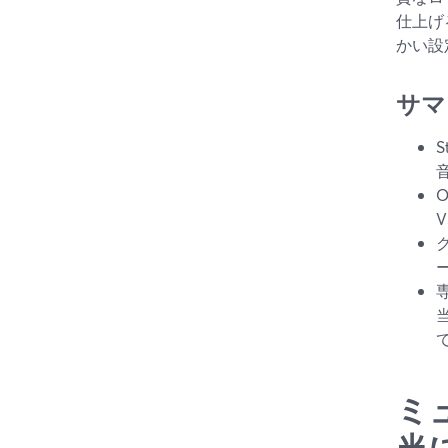
仕上げ
かい設
サマ
ミ
当