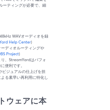
ルーティングが必要で、細
8kHz WAVオーディオを録
Yard Help Center
)
オーディオルーティングや
BS Project
)
StreamYardはパフォ
特に便利です。
やビジュアルの仕上げを担
psによる素早い再利用に特化し
トウェアに本