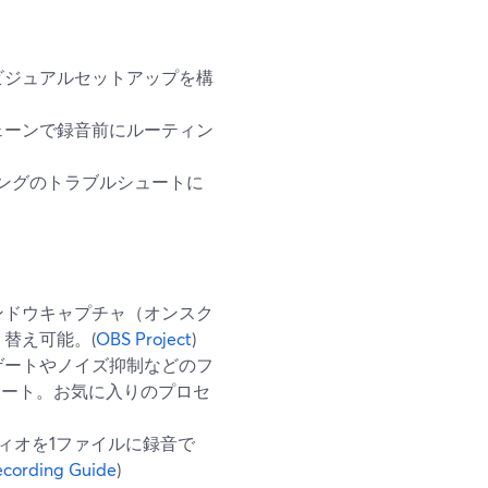
ビジュアルセットアップを構
ェーンで録音前にルーティン
ィングのトラブルシュートに
ンドウキャプチャ（オンスク
替え可能。(
OBS Project
)
ゲートやノイズ抑制などのフ
ポート。お気に入りのプロセ
ディオを1ファイルに録音で
cording Guide
)