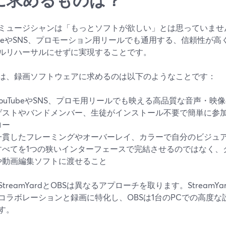
ミュージシャンは「もっとソフトが欲しい」とは思っていませ
TubeやSNS、プロモーション用リールでも通用する、信頼性が
ルリハーサルにせずに実現することです。
は、録画ソフトウェアに求めるのは以下のようなことです：
YouTubeやSNS、プロモ用リールでも映える高品質な音声・映
ゲストやバンドメンバー、生徒がインストール不要で簡単に参
ロー
一貫したフレーミングやオーバーレイ、カラーで自分のビジュ
すべてを1つの狭いインターフェースで完結させるのではなく、
や動画編集ソフトに渡せること
treamYardとOBSは異なるアプローチを取ります。Stream
コラボレーションと録画に特化し、OBSは1台のPCでの高度
す。