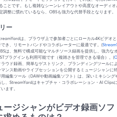
ることです。もし複雑なシーンレイアウトや高度なオーディオ
定調整に慣れているなら、OBSも強力な代替手段となります。
リー
StreamYardは、ブラウザ上で参加者ごとにローカル4Kビデオと4
音でき、リモートバンドやコラボレーターに最適です。(
Stream
OBSは、無料で構成可能なマルチソース録画を提供し、強力な
VSTプラグインも利用可能です（複雑さを管理できる場合）。(
O
クラウド録画、簡単なゲストリンク、ブランディングツールにより、
ーマンス動画やライブセッションを公開するミュージシャンに
専用編集ツール（DAWや動画編集ソフト）は、深いミキシング
当し、StreamYardはキャプチャ・コラボレーション・AI Cli
ています。
ュージシャンがビデオ録画ソフ
に求めるものは？