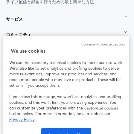
ライブ配信と録画を行うための最も簡単な方法
サービス
コミュニティ
Continue without accepting
StreamYard：
We use cookies
We use the necessary technical cookies to make our site work.
参加する
We'd also like to set analytics and profiling cookies to deliver
more relevant ads, improve our products and services, and
オン
X
reach more people who may love our products. These will be
Facebook
YouTube
ライ
(Twitter)
新しいタブで開く
新し
新しいタブで開く
set only if you accept them.
ンセ
ミナ
If you close this message, we won’t set analytics and profiling
ー
cookies, and this won’t limit your browsing experience. You
can customize your preferences with the
Customize cookies
Instagram
LinkedIn
新しいタブで開く
新しいタブで開く
button below. For more information, have a look at our
Privacy Policy