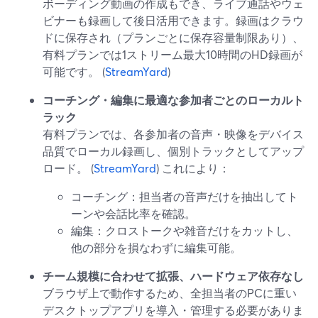
ボーディング動画の作成もでき、ライブ通話やウェ
ビナーも録画して後日活用できます。録画はクラウ
ドに保存され（プランごとに保存容量制限あり）、
有料プランでは1ストリーム最大10時間のHD録画が
可能です。 (
StreamYard
)
コーチング・編集に最適な参加者ごとのローカルト
ラック
有料プランでは、各参加者の音声・映像をデバイス
品質でローカル録画し、個別トラックとしてアップ
ロード。 (
StreamYard
) これにより：
コーチング：担当者の音声だけを抽出してト
ーンや会話比率を確認。
編集：クロストークや雑音だけをカットし、
他の部分を損なわずに編集可能。
チーム規模に合わせて拡張、ハードウェア依存なし
ブラウザ上で動作するため、全担当者のPCに重い
デスクトップアプリを導入・管理する必要がありま