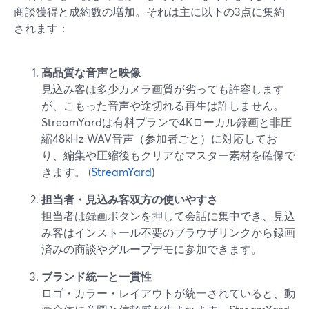
商談獲得と成約数の増加。それは主に以下の3点に集約
されます：
高品質な音声と映像
見込み客は多少カメラ画質が劣っても許容します
が、こもった音声や途切れる再生は許しません。
StreamYardは有料プランで4Kローカル録画と非圧
縮48kHz WAV音声（参加者ごと）に対応してお
り、編集や圧縮後もクリアなマスター素材を確保で
きます。 (
StreamYard
)
担当者・見込み客双方の使いやすさ
担当者は録画ボタンを押して会話に集中でき、見込
み客はインストール不要のブラウザリンクから録画
済みの商談やグループデモに参加できます。
ブランド統一と一貫性
ロゴ・カラー・レイアウトが統一されていると、動