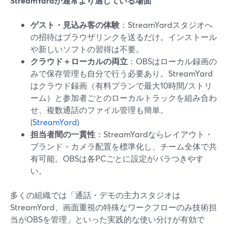
StreamYardが通常より適している場面
ゲスト・見込み客の体験
：StreamYardスタジオへ
の招待はブラウザリンクを送るだけ。インストール
や新しいソフトの習得は不要。
クラウド＋ローカルの両立
：OBSはローカル録画の
みで保存管理も自分で行う必要あり。StreamYard
はクラウド録画（有料プランで最大10時間/ストリ
ーム）と参加者ごとのローカルトラックを組み合わ
せ、複数通話のファイル管理も簡単。
(
StreamYard
)
担当者間の一貫性
：StreamYardならレイアウト・
ブランド・カメラ配置を標準化し、チーム全体で共
有可能。OBSは各PCごとに設定がバラつきやす
い。
多くの組織では「通話・デモの主力スタジオは
StreamYard、画面重視の特殊なワークフローのみ技術担
当がOBSを管理」といった実践的な使い分けが有効で