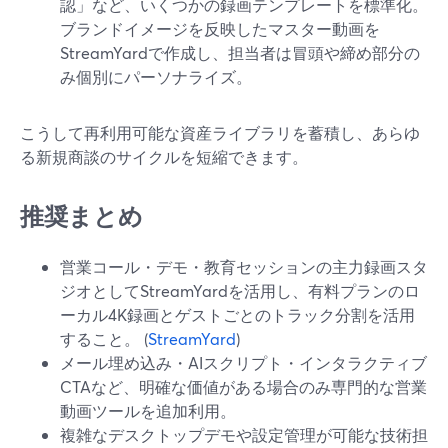
認」など、いくつかの録画テンプレートを標準化。
ブランドイメージを反映したマスター動画を
StreamYardで作成し、担当者は冒頭や締め部分の
み個別にパーソナライズ。
こうして再利用可能な資産ライブラリを蓄積し、あらゆ
る新規商談のサイクルを短縮できます。
推奨まとめ
営業コール・デモ・教育セッションの主力録画スタ
ジオとしてStreamYardを活用し、有料プランのロ
ーカル4K録画とゲストごとのトラック分割を活用
すること。 (
StreamYard
)
メール埋め込み・AIスクリプト・インタラクティブ
CTAなど、明確な価値がある場合のみ専門的な営業
動画ツールを追加利用。
複雑なデスクトップデモや設定管理が可能な技術担