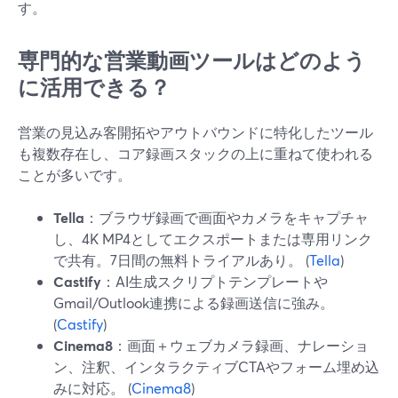
す。
専門的な営業動画ツールはどのよう
に活用できる？
営業の見込み客開拓やアウトバウンドに特化したツール
も複数存在し、コア録画スタックの上に重ねて使われる
ことが多いです。
Tella
：ブラウザ録画で画面やカメラをキャプチャ
し、4K MP4としてエクスポートまたは専用リンク
で共有。7日間の無料トライアルあり。 (
Tella
)
Castify
：AI生成スクリプトテンプレートや
Gmail/Outlook連携による録画送信に強み。
(
Castify
)
Cinema8
：画面＋ウェブカメラ録画、ナレーショ
ン、注釈、インタラクティブCTAやフォーム埋め込
みに対応。 (
Cinema8
)