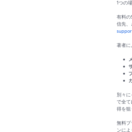
1つの
有料のS
信先、
suppor
著者に
別々に
で全て
得を狙
無料プ
ンによ