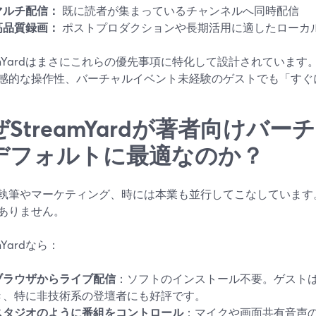
マルチ配信：
既に読者が集まっているチャンネルへ同時配信
高品質録画：
ポストプロダクションや長期活用に適したローカ
eamYardはまさにこれらの優先事項に特化して設計されていま
感的な操作性、バーチャルイベント未経験のゲストでも「すぐ
ぜStreamYardが著者向けバ
デフォルトに最適なのか？
執筆やマーケティング、時には本業も並行してこなしています
ありません。
amYardなら：
ブラウザからライブ配信
：ソフトのインストール不要。ゲスト
き、特に非技術系の登壇者にも好評です。
スタジオのように番組をコントロール
：マイクや画面共有音声