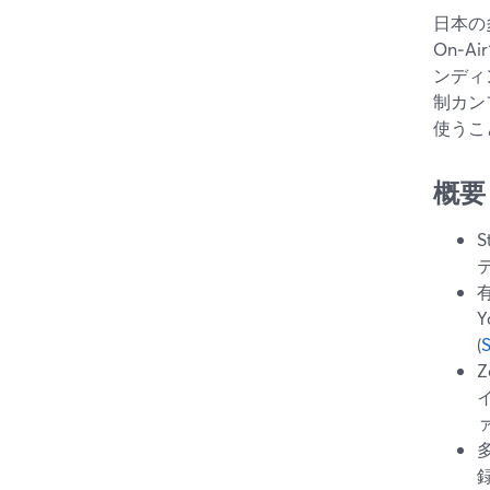
日本の
On‑
ンディ
制カンフ
使うこ
概要
(