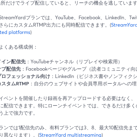
場所だけでライブ配信していると、リーチの機会を逃していま
treamYardプランでは、YouTube、Facebook、LinkedIn、T
さらにカスタムRTMP出力にも同時配信できます。(
StreamYard
ted platforms
)
よくある構成例：
メイン配信先
：YouTubeチャンネル（リプレイや検索用）
サブ配信先
：Facebookページやグループ（読者コミュニティ向
プロフェッショナル向け
：LinkedIn（ビジネス書やノンフィ
カスタムRTMP
：自分のウェブサイトや会員専用ポータルへの埋
イベントを開催したり録画を再アップロードする必要はなく、「Go
に配信できます。特にローンチイベントでは、できるだけ多く
う上で強力です。
ランでは1配信先のみ、有料プランでは3、8、最大10配信先ま
り異なります）。(
StreamYard multistreaming
)