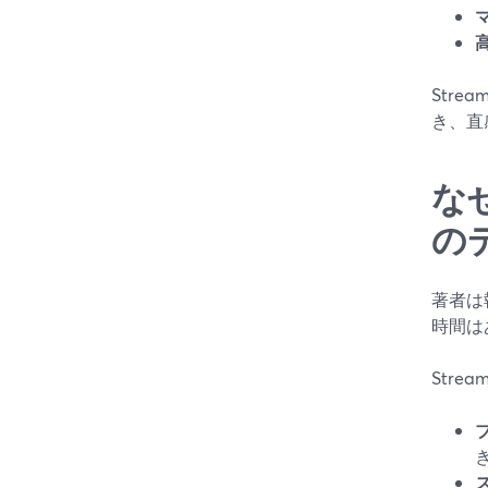
Str
き、直
な
の
著者は
時間は
Stre