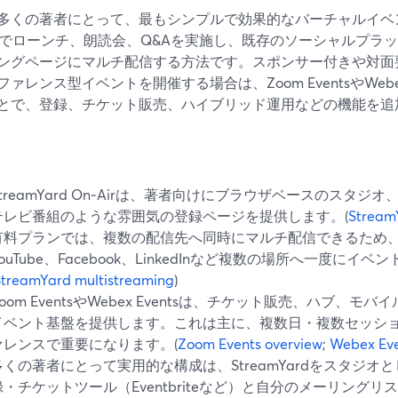
多くの著者にとって、最もシンプルで効果的なバーチャルイベントの
Airでローンチ、朗読会、Q&Aを実施し、既存のソーシャルプ
ングページにマルチ配信する方法です。スポンサー付きや対面
ァレンス型イベントを開催する場合は、Zoom EventsやWebe
とで、登録、チケット販売、ハイブリッド運用などの機能を追
StreamYard On‑Airは、著者向けにブラウザベースのスタ
テレビ番組のような雰囲気の登録ページを提供します。(
Stream
有料プランでは、複数の配信先へ同時にマルチ配信できるため、
YouTube、Facebook、LinkedInなど複数の場所へ一度にイ
StreamYard multistreaming
)
Zoom EventsやWebex Eventsは、チケット販売、ハブ、
イベント基盤を提供します。これは主に、複数日・複数セッシ
ァレンスで重要になります。(
Zoom Events overview
;
Webex Eve
多くの著者にとって実用的な構成は、StreamYardをスタジオ
録・チケットツール（Eventbriteなど）と自分のメーリングリ