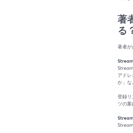
著
る
著者が
Strea
Str
アドレ
か」な
登録リ
ツの案
Stre
Str