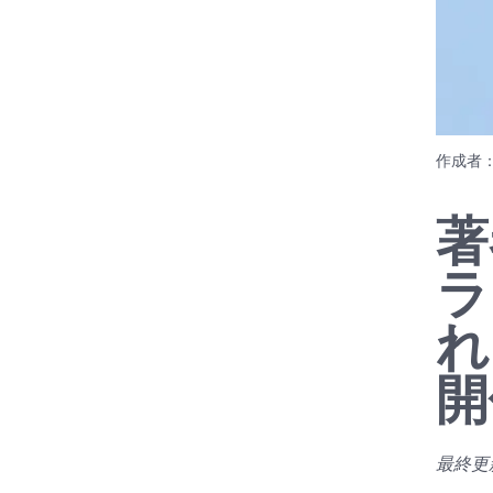
作成者
著
ラ
れ
開
最終更新