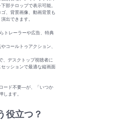
を下部テロップで表示可能。
ロゴ、背景画像、動画背景も
く演出できます。
後からトレーラーや広告、特典
点やコールトゥアクション、
（MARS）で、デスクトップ視聴者に
じセッションで最適な縦画面
ロード不要―が、「いつか
押します。
う役立つ？