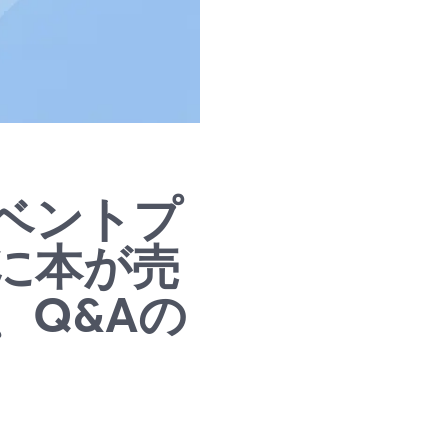
ベントプ
に本が売
、Q&Aの