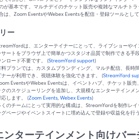
のが基本です。マルチデイのチケット販売や複雑なマルチトラ
は、Zoom EventsやWebex Eventsを配信・登録ツール
リー
StreamYardは、エンターテイナーにとって、ライブショー
ンサートをブラウザ上で簡単かつスタジオ品質で制作できる手
ウンロード不要です。 (
StreamYard support
)
有料プランでは、カスタムブランディング、マルチ配信、長時間録
ビナーが利用でき、視聴体験を強化できます。 (
StreamYard sup
Zoom EventsやWebex Eventsは、イベントハブ、チケッ
ックのスケジューリングを追加し、大規模なエンターテインメ
対応します。 (
Zoom Events
,
Webex Events
)
多くのチームにとって実用的な構成は、StreamYardを制作
ングページやイベントスイートに埋め込んで登録や収益化を行
エンターテインメント向けバー