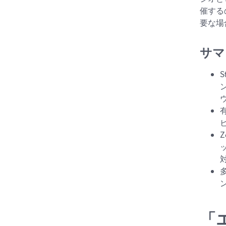
催する
要な場合
サマ
「