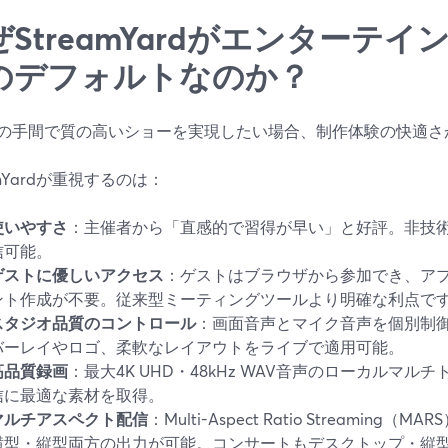
ぜStreamYardがエンターテ
のデフォルトなのか？
の手間で質の高いショーを実現したい場合、制作体験の快適さ
amYardが重視するのは：
使いやすさ
：主催者から「直感的で習得が早い」と好評。非技
信可能。
ゲストに優しいアクセス
：ゲストはブラウザから参加でき、ア
ント作成が不要。従来型ミーティングツールより明確な利点で
スタジオ品質のコントロール
：画面音声とマイク音声を個別制
バーレイやロゴ、柔軟なレイアウトをライブで適用可能。
高品質録画
：最大4K UHD・48kHz WAV音声のローカルマ
信に最適な素材を取得。
マルチアスペクト配信
：Multi-Aspect Ratio Streamin
横型・縦型両方の出力が可能。コンサートもデスクトップ・縦