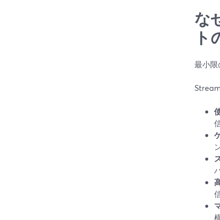
な
ト
最小限
Stre