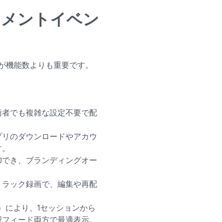
インメントイベン
が機能数よりも重要です。
術者でも複雑な設定不要で配
プリのダウンロードやアカウ
す。
御でき、ブランディングオー
ルチトラック録画で、編集や再配
g（MARS）により、1セッションから
型フィード両方で最適表示。