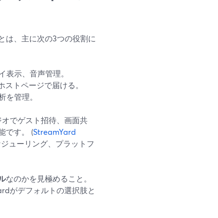
とは、主に次の3つの役割に
イ表示、音声管理。
、ホストページで届ける。
析を管理。
タジオでゲスト招待、画面共
です。 (
StreamYard
ックスケジューリング、プラットフ
ル
なのかを見極めること。
ardがデフォルトの選択肢と