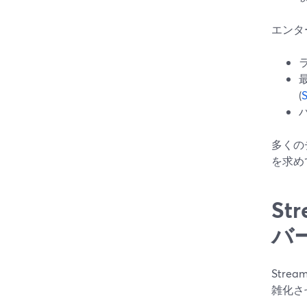
エンタ
(
多くの
を求め
St
バ
Str
雑化さ