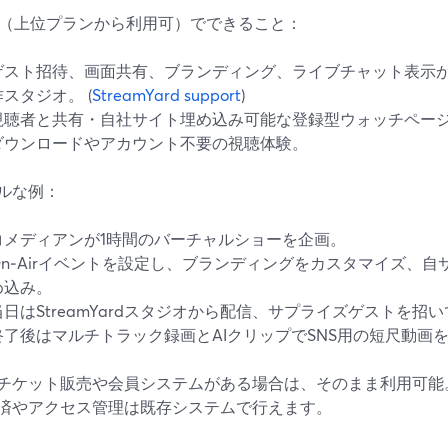
Air（上位プランから利用可）でできること：
ゲスト招待、画面共有、ブランディング、ライブチャット表示
作スタジオ。 (
StreamYard support
)
視聴者と共有・自社サイト埋め込み可能な登録型ウォッチペー
ダウンロードやアカウント不要の視聴体験。
ルな例：
コメディアンが1時間のバーチャルショーを企画。
On‑Airイベントを設定し、ブランディングをカスタマイズ、
め込み。
当日はStreamYardスタジオから配信、サプライズゲストを招
終了後はマルチトラック録画とAIクリップでSNS用の短尺動画
チケット販売や会員システムがある場合は、そのまま利用可能。O
済やアクセス管理は既存システムで行えます。