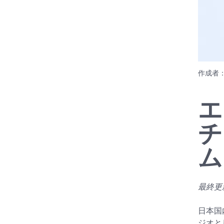
作成者
エ
チ
ム
最終更新
日本国
ジオと