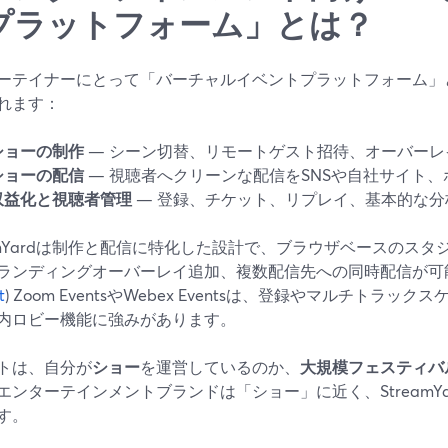
プラットフォーム」とは？
ーテイナーにとって「バーチャルイベントプラットフォーム」
れます：
ショーの制作
— シーン切替、リモートゲスト招待、オーバーレ
ショーの配信
— 視聴者へクリーンな配信をSNSや自社サイト
収益化と視聴者管理
— 登録、チケット、リプレイ、基本的な分
eamYardは制作と配信に特化した設計で、ブラウザベースのス
ランディングオーバーレイ追加、複数配信先への同時配信が可能
t
) Zoom EventsやWebex Eventsは、登録やマルチトラ
内ロビー機能に強みがあります。
トは、自分が
ショー
を運営しているのか、
大規模フェスティバ
エンターテインメントブランドは「ショー」に近く、StreamY
す。