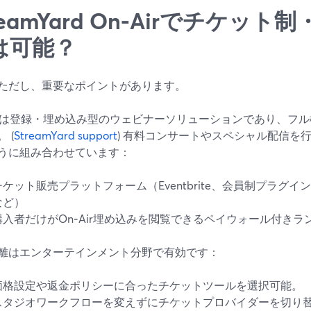
reamYard On‑Airでチケッ
は可能？
ただし、重要なポイントがあります。
Airは登録・埋め込み型のウェビナーソリューションであり、フ
 (
StreamYard support
) 有料コンサートやスペシャル配信を
うに組み合わせています：
チケット販売プラットフォーム（Eventbrite、会員制プラグ
など）
購入者だけがOn‑Air埋め込みを閲覧できるペイウォール付きラ
離はエンターテインメント分野で有効です：
価格設定や返金ポリシーに合ったチケットツールを選択可能。
スタジオワークフローを変えずにチケットプロバイダーを切り