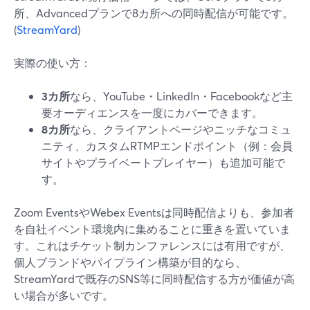
所、Advancedプランで8カ所への同時配信が可能です。
(
StreamYard
)
実際の使い方：
3カ所
なら、YouTube・LinkedIn・Facebookなど主
要オーディエンスを一度にカバーできます。
8カ所
なら、クライアントページやニッチなコミュ
ニティ、カスタムRTMPエンドポイント（例：会員
サイトやプライベートプレイヤー）も追加可能で
す。
Zoom EventsやWebex Eventsは同時配信よりも、参加者
を自社イベント環境内に集めることに重きを置いていま
す。これはチケット制カンファレンスには有用ですが、
個人ブランドやパイプライン構築が目的なら、
StreamYardで既存のSNS等に同時配信する方が価値が高
い場合が多いです。