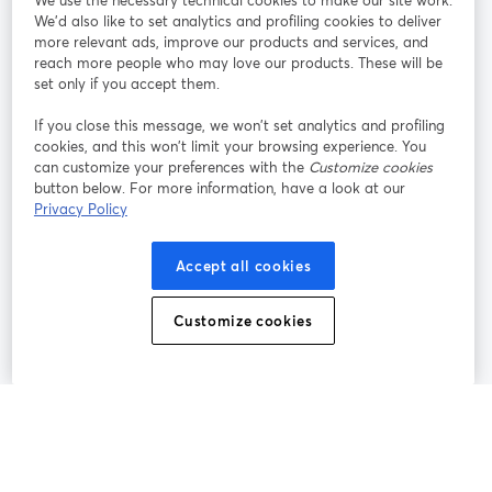
We use the necessary technical cookies to make our site work.
参加する
We'd also like to set analytics and profiling cookies to deliver
more relevant ads, improve our products and services, and
オン
X
reach more people who may love our products. These will be
Facebook
YouTube
ライ
(Twitter)
新しいタブで開く
新し
新しいタブで開く
set only if you accept them.
ンセ
ミナ
If you close this message, we won’t set analytics and profiling
ー
cookies, and this won’t limit your browsing experience. You
can customize your preferences with the
Customize cookies
Instagram
LinkedIn
新しいタブで開く
新しいタブで開く
button below. For more information, have a look at our
Privacy Policy
Accept all cookies
利用規約
プラットフォーム利用規約
新しいタブで開く
新しいタブで開く
Customize cookies
個人情報保護方針
クッキーポリシー
新しいタブで開く
新しいタブで開く
クッキーの設定
ヘルプセンター
日本語
新しいタブで開く
©
2026
Bending Spoons US Inc.