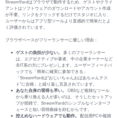
StreamYardはブラウザで動作するため、ゲストやクライ
アントはソフトウェアのダウンロードやアカウント作成
が不要。リンクをクリックするだけでスタジオに入り、
ユーザーからはアプリ型ツールより直感的で簡単だとよ
く評価されています。
ブラウザベースがフリーランサーに優しい理由：
ゲストの負担が少ない。
多くのフリーランサー
は、エグゼクティブや著者、中小企業オーナーなど
非IT系の方にプレゼンします。ユーザーフィードバ
ックでも「簡単に確実に参加できる」
「StreamYardは“おじいちゃんおばあちゃんテス
ト”に合格」と繰り返し言及されています。
あなた自身の習得も早い。
OBSなど複雑なツール
から乗り換える人が多いのは、そうしたセットアッ
プが煩雑で、StreamYardのシンプルなインターフ
ェースと短い習得曲線を好むからです。
控えめなハードウェアでも動作。
配信用PCや複雑