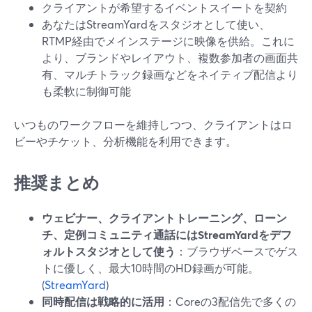
クライアントが希望するイベントスイートを契約
あなたはStreamYardをスタジオとして使い、
RTMP経由でメインステージに映像を供給。これに
より、ブランドやレイアウト、複数参加者の画面共
有、マルチトラック録画などをネイティブ配信より
も柔軟に制御可能
いつものワークフローを維持しつつ、クライアントはロ
ビーやチケット、分析機能を利用できます。
推奨まとめ
ウェビナー、クライアントトレーニング、ローン
チ、定例コミュニティ通話にはStreamYardをデフ
ォルトスタジオとして使う
：ブラウザベースでゲス
トに優しく、最大10時間のHD録画が可能。
(
StreamYard
)
同時配信は戦略的に活用
：Coreの3配信先で多くの