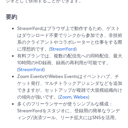
ジオとして併用することができます。
要約
StreamYardはブラウザ上で動作するため、ゲスト
はダウンロード不要でリンクから参加でき、非技術
系のクライアントやコラボレーターと仕事をする際
に理想的です。(
StreamYard
)
有料プランでは、複数の配信先への同時配信、最大
10時間のHD録画、録画の再利用が可能です。
(
StreamYard
)
Zoom EventsやWebex Eventsはイベントハブ、チ
ケット発行、マルチトラックアジェンダなどを追加
できますが、セットアップが複雑で大規模組織向け
の傾向が強いです。(
Zoom
,
Webex
)
多くのフリーランサーが使うシンプルな構成：
StreamYardをスタジオに、登録用の簡単なランデ
ィング/決済ツール、リーチ拡大にはSNSを活用。