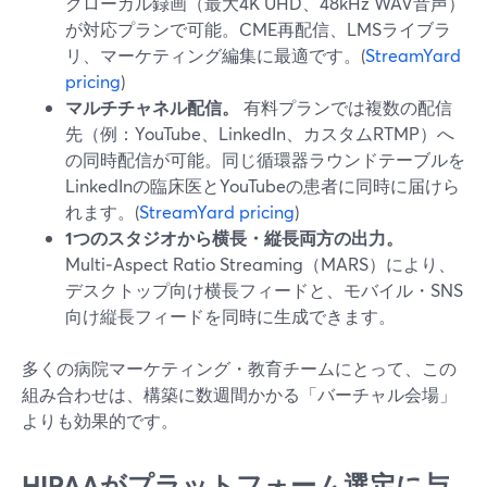
クローカル録画（最大4K UHD、48kHz WAV音声）
が対応プランで可能。CME再配信、LMSライブラ
リ、マーケティング編集に最適です。(
StreamYard
pricing
)
マルチチャネル配信。
有料プランでは複数の配信
先（例：YouTube、LinkedIn、カスタムRTMP）へ
の同時配信が可能。同じ循環器ラウンドテーブルを
LinkedInの臨床医とYouTubeの患者に同時に届けら
れます。(
StreamYard pricing
)
1つのスタジオから横長・縦長両方の出力。
Multi‑Aspect Ratio Streaming（MARS）により、
デスクトップ向け横長フィードと、モバイル・SNS
向け縦長フィードを同時に生成できます。
多くの病院マーケティング・教育チームにとって、この
組み合わせは、構築に数週間かかる「バーチャル会場」
よりも効果的です。
HIPAAがプラットフォーム選定に与