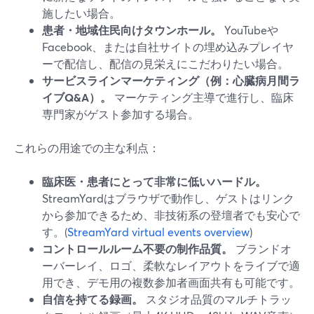
施したい場合。
患者・地域住民向けタウンホール。
YouTubeや
Facebook、または自社サイトの埋め込みプレイヤ
ーで配信し、配信の見栄えにこだわりたい場合。
サービスラインマーケティング（例：心臓病月間ラ
イブQ&A）。
マーケティング主導で進行し、臨床
専門家がゲスト参加する場合。
これらの用途での主な利点：
臨床医・患者にとって非常に低いハードル。
StreamYardはブラウザで動作し、ゲストはリンク
から参加できるため、非技術系の登壇者でも安心で
す。(
StreamYard virtual events overview
)
コントロールルーム不要の制作品質。
ブランドオ
ーバーレイ、ロゴ、柔軟なレイアウトをライブで適
用でき、デモ用の複数参加者画面共有も可能です。
自信を持てる録画。
スタジオ品質のマルチトラッ