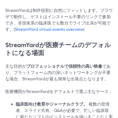
StreamYardは制作役割に自然にフィットします。ブラウ
ザで動作し、ゲストはインストール不要のリンクで参加
でき、非技術系の臨床医でも数分でライブ出演が可能で
す。(
StreamYard virtual events overview
)
StreamYardが医療チームのデフォル
トになる場面
主な目的が
プロフェッショナルで信頼性の高い映像
であ
り、プラットフォーム内の深いネットワーキングが不要
な場合、StreamYardが最も簡単な出発点となります。
医療機関がStreamYardをデフォルトで選ぶ主なケース：
臨床医向け教育やジャーナルクラブ。
複数の登壇
者、スライド共有、Q&Aが必要で、忙しい臨床医
に新たなソフトのインストールを強いることなく実