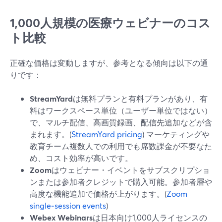
1,000人規模の医療ウェビナーのコス
ト比較
正確な価格は変動しますが、参考となる傾向は以下の通
りです：
StreamYard
は無料プランと有料プランがあり、有
料はワークスペース単位（ユーザー単位ではない）
で、マルチ配信、高画質録画、配信先追加などが含
まれます。(
StreamYard pricing
) マーケティングや
教育チーム複数人での利用でも席数課金が不要なた
め、コスト効率が高いです。
Zoom
はウェビナー・イベントをサブスクリプショ
ンまたは参加者クレジットで購入可能。参加者層や
高度な機能追加で価格が上がります。(
Zoom
single‑session events
)
Webex Webinars
は日本向け1,000人ライセンスの