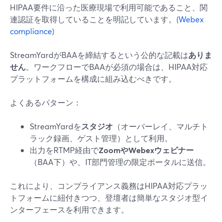
HIPAA要件に沿った医療現場で利用可能であること、関
連認証を取得していることを明記しています。(
Webex
compliance
)
StreamYardがBAAを締結するという公的な記載は
ありま
せん
。ワークフローでBAAが必須の場合は、HIPAA対応
プラットフォームを構成に組み込むべきです。
よくあるパターン：
StreamYardを
スタジオ
（オーバーレイ、マルチト
ラック録画、ゲスト管理）として利用。
出力をRTMP経由で
ZoomやWebexウェビナー
（BAA下）や、IT部門管理の限定ポータルに送信。
これにより、コンプライアンス義務はHIPAA対応プラッ
トフォームに紐付きつつ、登壇者は簡単なスタジオ型イ
ンターフェースを利用できます。