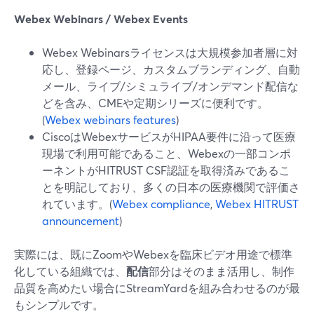
Webex Webinars / Webex Events
Webex Webinarsライセンスは大規模参加者層に対
応し、登録ページ、カスタムブランディング、自動
メール、ライブ/シミュライブ/オンデマンド配信な
どを含み、CMEや定期シリーズに便利です。
(
Webex webinars features
)
CiscoはWebexサービスがHIPAA要件に沿って医療
現場で利用可能であること、Webexの一部コンポ
ーネントがHITRUST CSF認証を取得済みであるこ
とを明記しており、多くの日本の医療機関で評価さ
れています。(
Webex compliance
,
Webex HITRUST
announcement
)
実際には、既にZoomやWebexを臨床ビデオ用途で標準
化している組織では、
配信
部分はそのまま活用し、制作
品質を高めたい場合にStreamYardを組み合わせるのが最
もシンプルです。