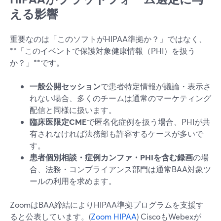
える影響
重要なのは「このソフトがHIPAA準拠か？」ではなく、
**「このイベントで保護対象健康情報（PHI）を扱う
か？」**です。
一般公開セッション
で患者特定情報が議論・表示さ
れない場合、多くのチームは通常のマーケティング
配信と同様に扱います。
臨床医限定CME
で匿名化症例を扱う場合、PHIが共
有されなければ法務部も許容するケースが多いで
す。
患者個別相談・症例カンファ・PHIを含む録画
の場
合、法務・コンプライアンス部門は通常BAA対象ツ
ールの利用を求めます。
ZoomはBAA締結によりHIPAA準拠プログラムを支援す
ると公表しています。(
Zoom HIPAA
) CiscoもWebexが