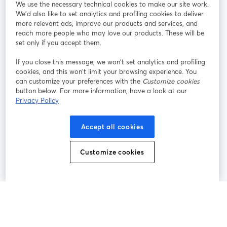
We use the necessary technical cookies to make our site work.
参加する
We'd also like to set analytics and profiling cookies to deliver
more relevant ads, improve our products and services, and
オン
X
reach more people who may love our products. These will be
Facebook
YouTube
ライ
(Twitter)
新しいタブで開く
新し
新しいタブで開く
set only if you accept them.
ンセ
ミナ
If you close this message, we won’t set analytics and profiling
ー
cookies, and this won’t limit your browsing experience. You
can customize your preferences with the
Customize cookies
Instagram
LinkedIn
新しいタブで開く
新しいタブで開く
button below. For more information, have a look at our
Privacy Policy
Accept all cookies
利用規約
プラットフォーム利用規約
新しいタブで開く
新しいタブで開く
Customize cookies
個人情報保護方針
クッキーポリシー
新しいタブで開く
新しいタブで開く
クッキーの設定
ヘルプセンター
日本語
新しいタブで開く
©
2026
Bending Spoons US Inc.