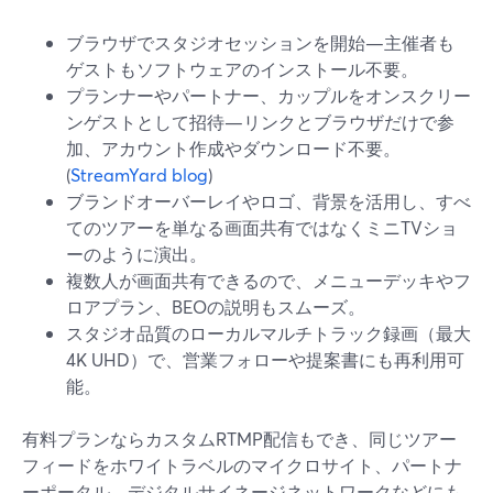
ブラウザでスタジオセッションを開始—主催者も
ゲストもソフトウェアのインストール不要。
プランナーやパートナー、カップルをオンスクリー
ンゲストとして招待—リンクとブラウザだけで参
加、アカウント作成やダウンロード不要。
(
StreamYard blog
)
ブランドオーバーレイやロゴ、背景を活用し、すべ
てのツアーを単なる画面共有ではなくミニTVショ
ーのように演出。
複数人が画面共有できるので、メニューデッキやフ
ロアプラン、BEOの説明もスムーズ。
スタジオ品質のローカルマルチトラック録画（最大
4K UHD）で、営業フォローや提案書にも再利用可
能。
有料プランならカスタムRTMP配信もでき、同じツアー
フィードをホワイトラベルのマイクロサイト、パートナ
ーポータル、デジタルサイネージネットワークなどにも