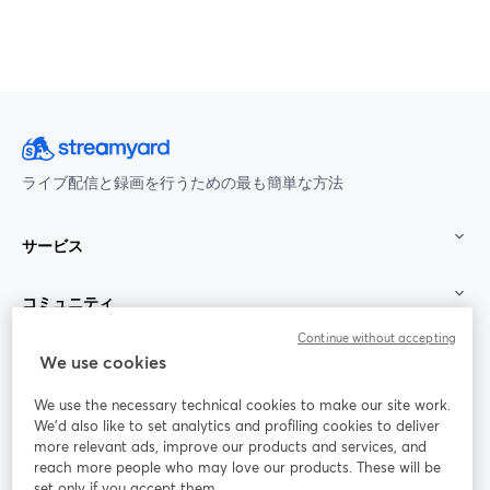
ライブ配信と録画を行うための最も簡単な方法
サービス
コミュニティ
Continue without accepting
StreamYard：
We use cookies
We use the necessary technical cookies to make our site work.
参加する
We'd also like to set analytics and profiling cookies to deliver
more relevant ads, improve our products and services, and
オン
X
reach more people who may love our products. These will be
Facebook
YouTube
ライ
(Twitter)
新しいタブで開く
新し
新しいタブで開く
set only if you accept them.