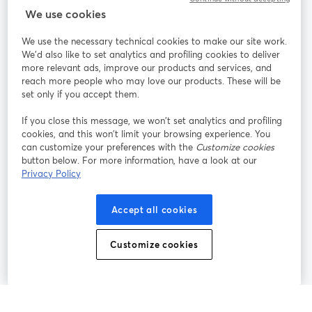
StreamYard：
We use cookies
We use the necessary technical cookies to make our site work.
参加する
We'd also like to set analytics and profiling cookies to deliver
more relevant ads, improve our products and services, and
オン
X
reach more people who may love our products. These will be
Facebook
YouTube
ライ
(Twitter)
新しいタブで開く
新し
新しいタブで開く
set only if you accept them.
ンセ
ミナ
If you close this message, we won’t set analytics and profiling
ー
cookies, and this won’t limit your browsing experience. You
can customize your preferences with the
Customize cookies
Instagram
LinkedIn
新しいタブで開く
新しいタブで開く
button below. For more information, have a look at our
Privacy Policy
Accept all cookies
利用規約
プラットフォーム利用規約
新しいタブで開く
新しいタブで開く
Customize cookies
個人情報保護方針
クッキーポリシー
新しいタブで開く
新しいタブで開く
クッキーの設定
ヘルプセンター
日本語
新しいタブで開く