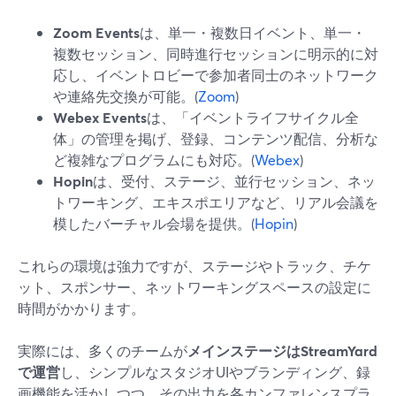
Zoom Events
は、単一・複数日イベント、単一・
複数セッション、同時進行セッションに明示的に対
応し、イベントロビーで参加者同士のネットワーク
や連絡先交換が可能。(
Zoom
)
Webex Events
は、「イベントライフサイクル全
体」の管理を掲げ、登録、コンテンツ配信、分析な
ど複雑なプログラムにも対応。(
Webex
)
Hopin
は、受付、ステージ、並行セッション、ネッ
トワーキング、エキスポエリアなど、リアル会議を
模したバーチャル会場を提供。(
Hopin
)
これらの環境は強力ですが、ステージやトラック、チケ
ット、スポンサー、ネットワーキングスペースの設定に
時間がかかります。
実際には、多くのチームが
メインステージはStreamYard
で運営
し、シンプルなスタジオUIやブランディング、録
画機能を活かしつつ、その出力を各カンファレンスプラ