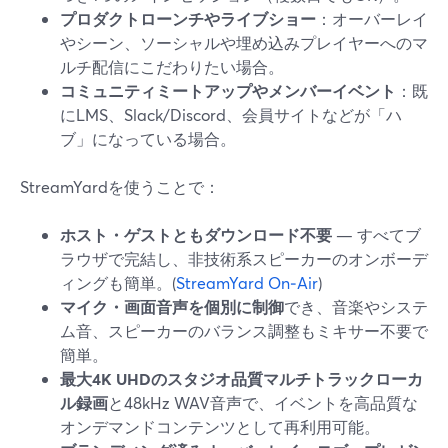
プロダクトローンチやライブショー
：オーバーレイ
やシーン、ソーシャルや埋め込みプレイヤーへのマ
ルチ配信にこだわりたい場合。
コミュニティミートアップやメンバーイベント
：既
にLMS、Slack/Discord、会員サイトなどが「ハ
ブ」になっている場合。
StreamYardを使うことで：
ホスト・ゲストともダウンロード不要
— すべてブ
ラウザで完結し、非技術系スピーカーのオンボーデ
ィングも簡単。(
StreamYard On‑Air
)
マイク・画面音声を個別に制御
でき、音楽やシステ
ム音、スピーカーのバランス調整もミキサー不要で
簡単。
最大4K UHDのスタジオ品質マルチトラックローカ
ル録画
と48kHz WAV音声で、イベントを高品質な
オンデマンドコンテンツとして再利用可能。