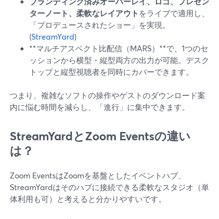
ブランディング済みオーバーレイ、ロゴ、プレゼン
ターノート、柔軟なレイアウト
をライブで適用し、
「プロデュースされたショー」を実現。
(
StreamYard
)
**マルチアスペクト比配信（MARS）**で、1つのセ
ッションから横型・縦型両方の出力が可能。デスク
トップと縦型視聴者を同時にカバーできます。
つまり、複雑なソフトの操作やゲストのダウンロード案
内に悩む時間を減らし、「進行」に集中できます。
StreamYardとZoom Eventsの違い
は？
Zoom EventsはZoomを基盤としたイベントハブ、
StreamYardはそのハブに接続できる柔軟なスタジオ（単
体利用も可）と考えると分かりやすいです。