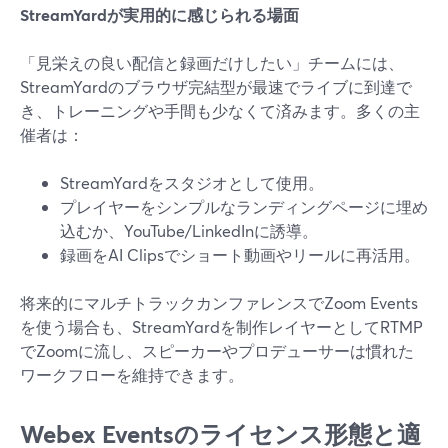
StreamYardが実用的に感じられる場面
「見栄えの良い配信と録画だけしたい」チームには、
StreamYardのブラウザ完結型が最速でライブに到達で
き、トレーニングや手間も少なくて済みます。多くの主
催者は：
StreamYardをスタジオとして使用。
プレイヤーをシンプルなランディングページに埋め
込むか、YouTube/LinkedInに誘導。
録画をAI Clipsでショート動画やリールに再活用。
将来的にマルチトラックカンファレンスでZoom Events
を使う場合も、StreamYardを制作レイヤーとしてRTMP
でZoomに流し、スピーカーやプロデューサーは慣れた
ワークフローを維持できます。
Webex Eventsのライセンス形態と適