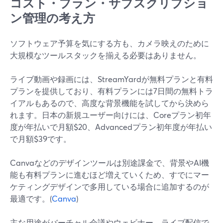
コスト・プラン・サブスクリプショ
ン管理の考え方
ソフトウェア予算を気にする方も、カメラ映えのために
大規模なツールスタックを揃える必要はありません。
ライブ動画や録画には、StreamYardが無料プランと有料
プランを提供しており、有料プランには7日間の無料トラ
イアルもあるので、高度な背景機能を試してから決めら
れます。日本の新規ユーザー向けには、Coreプラン初年
度が年払いで月額$20、Advancedプラン初年度が年払い
で月額$39です。
Canvaなどのデザインツールは別途課金で、背景やAI機
能も有料プランに進むほど増えていくため、すでにマー
ケティングデザインで多用している場合に追加するのが
最適です。(
Canva
)
主な用途がバーチャル会議やウェビナー、ライブ配信で