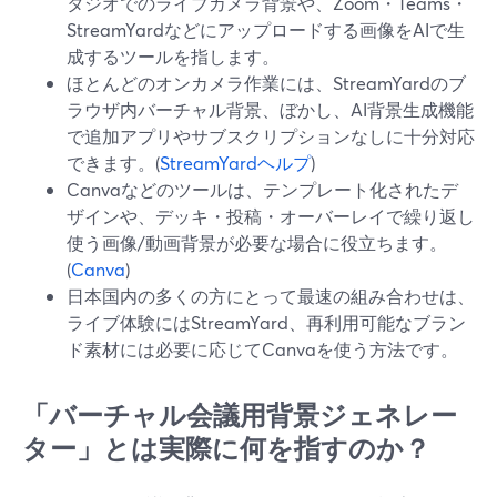
タジオでのライブカメラ背景や、Zoom・Teams・
StreamYardなどにアップロードする画像をAIで生
成するツールを指します。
ほとんどのオンカメラ作業には、StreamYardのブ
ラウザ内バーチャル背景、ぼかし、AI背景生成機能
で追加アプリやサブスクリプションなしに十分対応
できます。(
StreamYardヘルプ
)
Canvaなどのツールは、テンプレート化されたデ
ザインや、デッキ・投稿・オーバーレイで繰り返し
使う画像/動画背景が必要な場合に役立ちます。
(
Canva
)
日本国内の多くの方にとって最速の組み合わせは、
ライブ体験にはStreamYard、再利用可能なブラン
ド素材には必要に応じてCanvaを使う方法です。
「バーチャル会議用背景ジェネレー
ター」とは実際に何を指すのか？