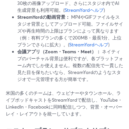
30枚の画像アップロード、さらにスタジオ内でAI
生成背景も利用可能。(
StreamYardヘルプ
)
StreamYardの動画背景：
MP4やGIFファイルをス
タジオ背景としてアップロード可能。ファイルサイ
ズや再生時間の上限はプランによって異なります
（例：有料プランの多くで200MB・最長1分、上位
プランでさらに拡大）。(
StreamYardヘルプ
)
会議アプリ（Zoom・Teams・Meet）：
ネイティ
ブのバーチャル背景は便利ですが、各プラットフォ
ーム内でしか使えません。複数の配信先で一貫した
見た目を保ちたいなら、StreamYardのようなスタ
ジオで一元管理する方が簡単です。
米国の多くのチームは、ウェビナーやタウンホール、ラ
イブポッドキャストをStreamYardで配信し、YouTube・
LinkedIn・Facebookに同時配信しつつ、背景・オーバー
レイ・レイアウトを統一しています。