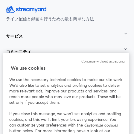
ライブ配信と録画を行うための最も簡単な方法
サービス
コミュニティ
Continue without accepting
StreamYard：
We use cookies
We use the necessary technical cookies to make our site work.
参加する
We'd also like to set analytics and profiling cookies to deliver
more relevant ads, improve our products and services, and
オン
X
reach more people who may love our products. These will be
Facebook
YouTube
ライ
(Twitter)
新しいタブで開く
新し
新しいタブで開く
set only if you accept them.
ンセ
ミナ
If you close this message, we won’t set analytics and profiling
ー
cookies, and this won’t limit your browsing experience. You
can customize your preferences with the
Customize cookies
Instagram
LinkedIn
新しいタブで開く
新しいタブで開く
button below. For more information, have a look at our