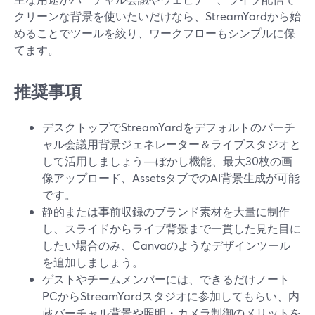
クリーンな背景を使いたいだけなら、StreamYardから始
めることでツールを絞り、ワークフローもシンプルに保
てます。
推奨事項
デスクトップでStreamYardをデフォルトのバーチ
ャル会議用背景ジェネレーター＆ライブスタジオと
して活用しましょう—ぼかし機能、最大30枚の画
像アップロード、AssetsタブでのAI背景生成が可能
です。
静的または事前収録のブランド素材を大量に制作
し、スライドからライブ背景まで一貫した見た目に
したい場合のみ、Canvaのようなデザインツール
を追加しましょう。
ゲストやチームメンバーには、できるだけノート
PCからStreamYardスタジオに参加してもらい、内
蔵バーチャル背景や照明・カメラ制御のメリットを