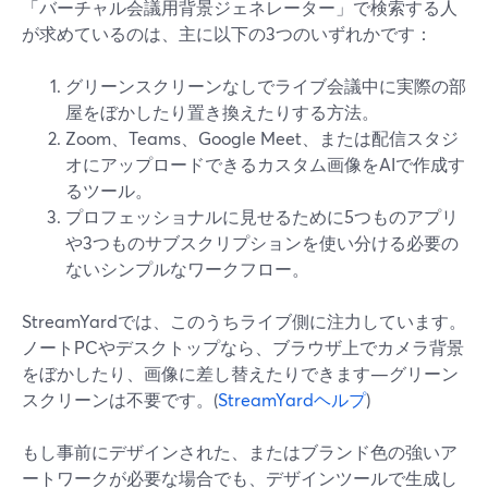
「バーチャル会議用背景ジェネレーター」で検索する人
が求めているのは、主に以下の3つのいずれかです：
グリーンスクリーンなしでライブ会議中に実際の部
屋をぼかしたり置き換えたりする方法。
Zoom、Teams、Google Meet、または配信スタジ
オにアップロードできるカスタム画像をAIで作成す
るツール。
プロフェッショナルに見せるために5つものアプリ
や3つものサブスクリプションを使い分ける必要の
ないシンプルなワークフロー。
StreamYardでは、このうちライブ側に注力しています。
ノートPCやデスクトップなら、ブラウザ上でカメラ背景
をぼかしたり、画像に差し替えたりできます—グリーン
スクリーンは不要です。(
StreamYardヘルプ
)
もし事前にデザインされた、またはブランド色の強いア
ートワークが必要な場合でも、デザインツールで生成し