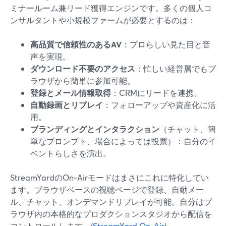
ミナールーム兼リード獲得エンジンです。多くの個人コ
ンサルタントや小規模ファームが必要とするのは：
高品質で信頼性のあるAV
：プロらしい見た目と音
声を実現。
ダウンロード不要のアクセス
：忙しい経営層でもブ
ラウザから簡単に参加可能。
登録とメール情報取得
：CRMにリードを連携。
自動録画とリプレイ
：フォローアップや資産化に活
用。
ブランディングとインタラクション
（チャット、簡
単なプロンプト、場合によっては投票）：自分のイ
ベントらしさを演出。
StreamYardのOn‑Airモードはまさにこれに特化してい
ます。ブラウザベースの視聴ページで登録、自動メー
ル、チャット、オンデマンドリプレイが可能。自分はブ
ラウザ内の本格的なプロダクションスタジオから配信を
コントロールします。(
StreamYard On‑Air
)