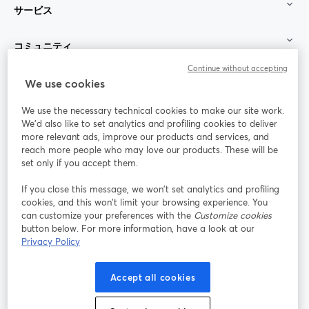
サービス
コミュニティ
Continue without accepting
StreamYard：
We use cookies
We use the necessary technical cookies to make our site work.
参加する
We'd also like to set analytics and profiling cookies to deliver
more relevant ads, improve our products and services, and
オン
X
reach more people who may love our products. These will be
Facebook
YouTube
ライ
(Twitter)
新しいタブで開く
新し
新しいタブで開く
set only if you accept them.
ンセ
ミナ
If you close this message, we won’t set analytics and profiling
ー
cookies, and this won’t limit your browsing experience. You
can customize your preferences with the
Customize cookies
Instagram
LinkedIn
新しいタブで開く
新しいタブで開く
button below. For more information, have a look at our
Privacy Policy
Accept all cookies
利用規約
プラットフォーム利用規約
新しいタブで開く
新しいタブで開く