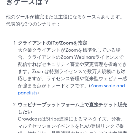
きケースは？
他のツールが補完または主役になるケースもあります。
代表的な3つのシナリオ：
クライアントのITがZoomを指定
大企業クライアントがZoomを標準化している場
合、クライアントのZoom Webinarsライセンスで
配信すればセキュリティ審査や変更管理を省略でき
ます。Zoomは特別ライセンスで数万人規模にも対
応しますが、ライセンス管理や従来型ウェビナー感
が強まる点がトレードオフです。(
Zoom scale and
panelists
)
ウェビナープラットフォーム上で直接チケット販売
したい
CrowdcastはStripe連携によるマネタイズ、分析、
マルチセッションイベントを1つの登録リンクで提
供。代わりに、月間時間やセッションごとの参加者