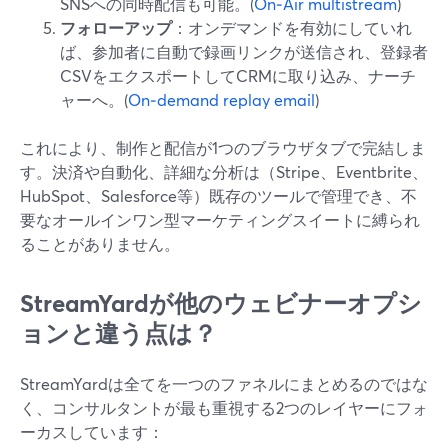
SNSへの同時配信も可能。(
On‑Air multistream
)
フォローアップ
：オンデマンドを有効にしていれ
ば、参加者に自動で録画リンクが送信され、登録者
CSVをエクスポートしてCRMに取り込み、ナーチ
ャーへ。(
On‑demand replay email
)
これにより、制作と配信が1つのブラウザタブで完結しま
す。決済や自動化、詳細な分析は（Stripe、Eventbrite、
HubSpot、Salesforce等）既存のツールで管理でき、不
要なオールインワン型マーケティングスイートに縛られ
ることがありません。
StreamYardが他のウェビナーオプシ
ョンと違う点は？
StreamYardは全てを一つのファネルにまとめるのではな
く、コンサルタントが最も重視する2つのレイヤーにフォ
ーカスしています：