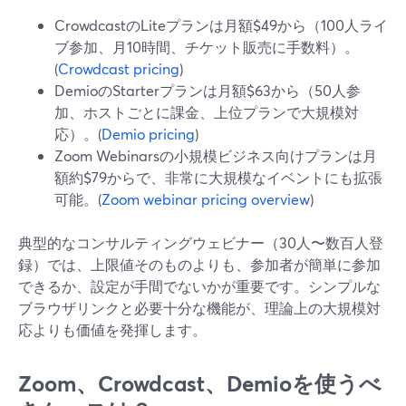
CrowdcastのLiteプランは月額$49から（100人ライ
ブ参加、月10時間、チケット販売に手数料）。
(
Crowdcast pricing
)
DemioのStarterプランは月額$63から（50人参
加、ホストごとに課金、上位プランで大規模対
応）。(
Demio pricing
)
Zoom Webinarsの小規模ビジネス向けプランは月
額約$79からで、非常に大規模なイベントにも拡張
可能。(
Zoom webinar pricing overview
)
典型的なコンサルティングウェビナー（30人〜数百人登
録）では、上限値そのものよりも、参加者が簡単に参加
できるか、設定が手間でないかが重要です。シンプルな
ブラウザリンクと必要十分な機能が、理論上の大規模対
応よりも価値を発揮します。
Zoom、Crowdcast、Demioを使うべ