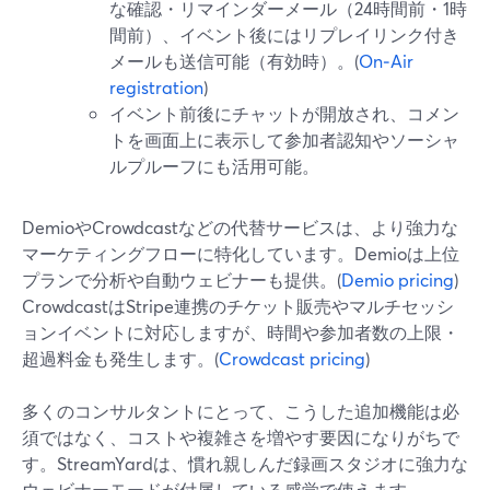
な確認・リマインダーメール（24時間前・1時
間前）、イベント後にはリプレイリンク付き
メールも送信可能（有効時）。(
On‑Air
registration
)
イベント前後にチャットが開放され、コメン
トを画面上に表示して参加者認知やソーシャ
ルプルーフにも活用可能。
DemioやCrowdcastなどの代替サービスは、より強力な
マーケティングフローに特化しています。Demioは上位
プランで分析や自動ウェビナーも提供。(
Demio pricing
)
CrowdcastはStripe連携のチケット販売やマルチセッシ
ョンイベントに対応しますが、時間や参加者数の上限・
超過料金も発生します。(
Crowdcast pricing
)
多くのコンサルタントにとって、こうした追加機能は必
須ではなく、コストや複雑さを増やす要因になりがちで
す。StreamYardは、慣れ親しんだ録画スタジオに強力な
ウェビナーモードが付属している感覚で使えます。