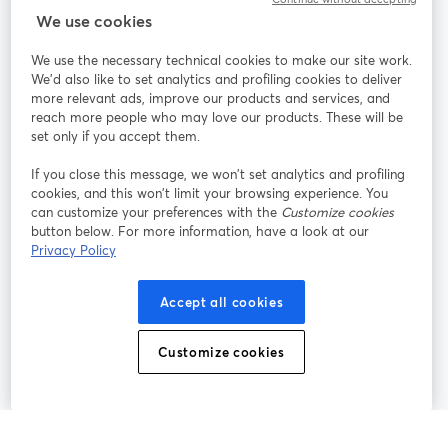
StreamYard：
We use cookies
We use the necessary technical cookies to make our site work.
参加する
We'd also like to set analytics and profiling cookies to deliver
more relevant ads, improve our products and services, and
オン
X
reach more people who may love our products. These will be
Facebook
YouTube
ライ
(Twitter)
新しいタブで開く
新し
新しいタブで開く
set only if you accept them.
ンセ
ミナ
If you close this message, we won’t set analytics and profiling
ー
cookies, and this won’t limit your browsing experience. You
can customize your preferences with the
Customize cookies
Instagram
LinkedIn
新しいタブで開く
新しいタブで開く
button below. For more information, have a look at our
Privacy Policy
Accept all cookies
利用規約
プラットフォーム利用規約
新しいタブで開く
新しいタブで開く
Customize cookies
個人情報保護方針
クッキーポリシー
新しいタブで開く
新しいタブで開く
クッキーの設定
ヘルプセンター
日本語
新しいタブで開く