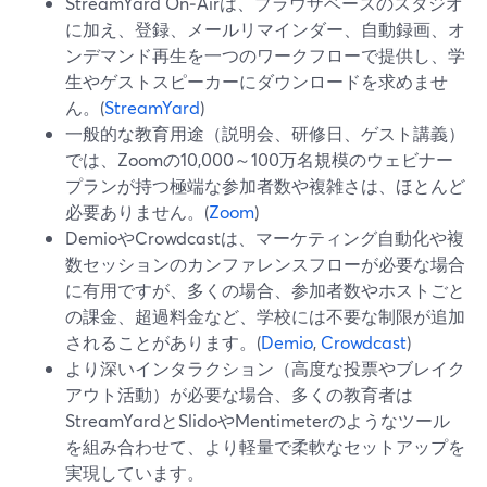
StreamYard On‑Airは、ブラウザベースのスタジオ
に加え、登録、メールリマインダー、自動録画、オ
ンデマンド再生を一つのワークフローで提供し、学
生やゲストスピーカーにダウンロードを求めませ
ん。(
StreamYard
)
一般的な教育用途（説明会、研修日、ゲスト講義）
では、Zoomの10,000～100万名規模のウェビナー
プランが持つ極端な参加者数や複雑さは、ほとんど
必要ありません。(
Zoom
)
DemioやCrowdcastは、マーケティング自動化や複
数セッションのカンファレンスフローが必要な場合
に有用ですが、多くの場合、参加者数やホストごと
の課金、超過料金など、学校には不要な制限が追加
されることがあります。(
Demio
,
Crowdcast
)
より深いインタラクション（高度な投票やブレイク
アウト活動）が必要な場合、多くの教育者は
StreamYardとSlidoやMentimeterのようなツール
を組み合わせて、より軽量で柔軟なセットアップを
実現しています。