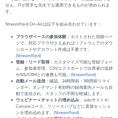
せん。ITが苦手な先生でも運用できるものが求められま
す。
StreamYard On‑Airは以下を組み合わせています：
ブラウザベースの参加体験
：ホストされた視聴ペー
ジで、対応ブラウザさえあればソフトウェアのダウ
ンロードやアカウント作成は不要です。
(
StreamYard
)
登録・リード取得
：カスタマイズ可能な登録フォー
ム、参加者管理、CSVエクスポートで出席者の追跡
やSIS/CRMとの連携も可能。(
StreamYard
)
自動メール送信
：確認、24時間前・1時間前リマイ
ンダー、オンデマンド有効時の録画案内メールも自
動で送信され、スタッフの手間を軽減します。
ウェビナー＋チャットの埋め込み
：.eduサイトや
Canvasコース、リソースハブなどに直接セッショ
ンを埋め込めます。(
StreamYard
)