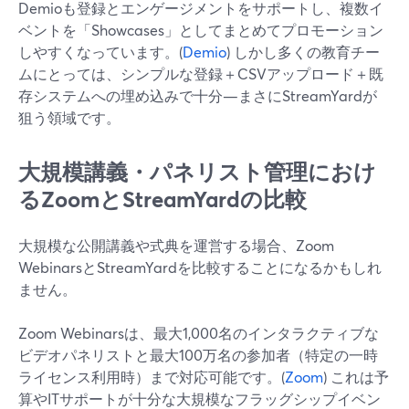
Demioも登録とエンゲージメントをサポートし、複数イ
ベントを「Showcases」としてまとめてプロモーション
しやすくなっています。(
Demio
) しかし多くの教育チー
ムにとっては、シンプルな登録＋CSVアップロード＋既
存システムへの埋め込みで十分—まさにStreamYardが
狙う領域です。
大規模講義・パネリスト管理におけ
るZoomとStreamYardの比較
大規模な公開講義や式典を運営する場合、Zoom
WebinarsとStreamYardを比較することになるかもしれ
ません。
Zoom Webinarsは、最大1,000名のインタラクティブな
ビデオパネリストと最大100万名の参加者（特定の一時
ライセンス利用時）まで対応可能です。(
Zoom
) これは予
算やITサポートが十分な大規模なフラッグシップイベン