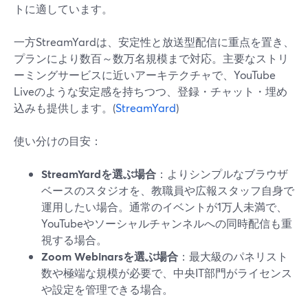
トに適しています。
一方StreamYardは、安定性と放送型配信に重点を置き、
プランにより数百～数万名規模まで対応。主要なストリ
ーミングサービスに近いアーキテクチャで、YouTube
Liveのような安定感を持ちつつ、登録・チャット・埋め
込みも提供します。(
StreamYard
)
使い分けの目安：
StreamYardを選ぶ場合
：よりシンプルなブラウザ
ベースのスタジオを、教職員や広報スタッフ自身で
運用したい場合。通常のイベントが1万人未満で、
YouTubeやソーシャルチャンネルへの同時配信も重
視する場合。
Zoom Webinarsを選ぶ場合
：最大級のパネリスト
数や極端な規模が必要で、中央IT部門がライセンス
や設定を管理できる場合。