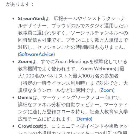
があります：
StreamYard
は、広報チームやインストラクショナ
ルデザイナー、ブラウザのみでスタジオ運用したい
教職員に選ばれやすく、ソーシャルチャンネルへの
同時配信も可能です。プランにより数万人規模まで
対応し、セッションごとの時間制限もありません。
(
SoftwareAdvice
)
Zoom
は、すでにZoom Meetingsを標準化している
教育機関でよく使われます。Zoom Webinarsは最
大1,000名のパネリストと最大100万名の参加者
（特定の一時ライセンス利用時）まで対応でき、大
規模なタウンホールなどに便利です。(
Zoom
)
Demio
は、マーケティングワークフロー向けで、
詳細なファネル分析や自動ウェビナー、マーケティ
ングに適した登録フローを持ち、社会人教育や入学
広報チームに好まれます。(
Demio
)
Crowdcast
は、コミュニティ型イベントや複数セッ
ションの小規模カンファレンスを一つのURLで運用