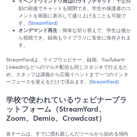
イベントウィンドウ周辺のライブチャット
：予定時
刻の前後でチャットを開閉でき、学生や保護者のコ
メントを画面に表示して盛り上げることも可能で
す。(
StreamYard
)
オンデマンド再生
：簡単な切り替えで、学生は後か
ら視聴でき、録画もライブラリに安全に保存されま
す。
StreamYardは、ライブウェビナー、録画、YouTubeや
LinkedInなどへのマルチ配信も同じスタジオで行えるた
め、スタッフは講義から広報イベントまで一つのインタ
ーフェースを覚えるだけで済みます。(
StreamYard
)
学校で使われているウェビナープラ
ットフォーム（StreamYard、
Zoom、Demio、Crowdcast）
各チームは、すでに慣れ親しんだツールから始める傾向