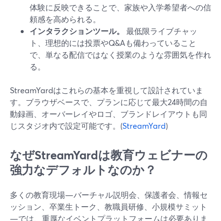
体験に反映できることで、家族や入学希望者への信
頼感を高められる。
インタラクションツール。
最低限ライブチャッ
ト、理想的には投票やQ&Aも備わっていること
で、単なる配信ではなく授業のような雰囲気を作れ
る。
StreamYardはこれらの基本を重視して設計されていま
す。ブラウザベースで、プランに応じて最大24時間の自
動録画、オーバーレイやロゴ、ブランドレイアウトも同
じスタジオ内で設定可能です。(
StreamYard
)
なぜStreamYardは教育ウェビナーの
強力なデフォルトなのか？
多くの教育現場—バーチャル説明会、保護者会、情報セ
ッション、卒業生トーク、教職員研修、小規模サミット
—では、重厚なイベントプラットフォームは必要ありま