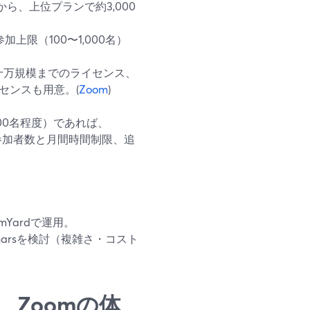
ら、上位プランで約3,000
ブ参加上限（100〜1,000名）
十万規模までのライセンス、
センスも用意。(
Zoom
)
00名程度）であれば、
tは参加者数と月間時間制限、追
Yardで運用。
narsを検討（複雑さ・コスト
st、Zoomの体