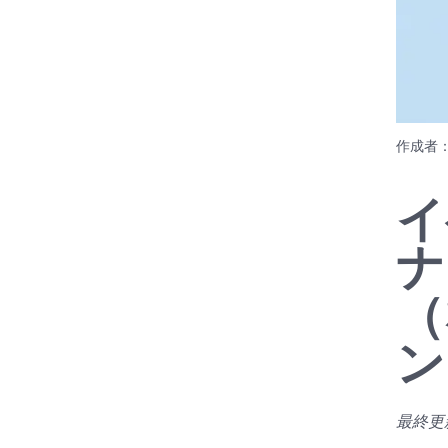
作成者
イ
ナ
（
ン
最終更新日