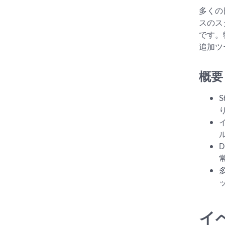
多くの
スのス
です。特
追加ツ
概要
イ