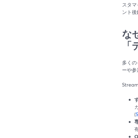
スタマ
ント後
な
「
多くの
ーや参
Stre
(