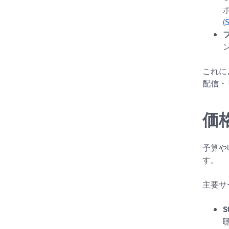
(
これに
配信・
価
予算や
す。
主要サ
S