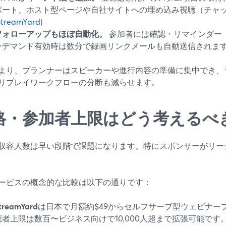
ポート、ホスト型ページや自社サイトへの埋め込み視聴（チャ
StreamYard
)
フォローアップもほぼ自動化。
参加者には確認・リマインダー（
ンデマンド有効時は数分で録画リンクメールも自動送信されます
より、プランナーはスピーカーや進行内容の準備に集中でき、
リプレイワークフローの分断も減らせます。
格・参加者上限はどう考えるべ
収容人数は早い段階で課題になります。特にスポンサーがリー
ービスの概念的な比較は以下の通りです：
treamYard
は日本で月額約$49からセルフサーブ型ウェビナープラ
聴者上限は数百〜ビジネス向けで10,000人超まで拡張可能です。