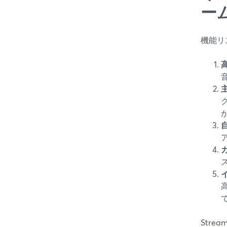
ー
機能リ
Str