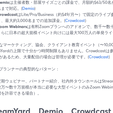
emio
は主催者数・部屋サイズごとの課金で、月額約$63/50名か
名まで対応。(
Demio
)
rowdcast
はLite/Pro/Business（約$49/月〜）で固定のライ
と、最大約3,000名までの追加課金。(
Crowdcast
)
oom Webinars
は有料Zoomプランへのアドオンで、数千〜数
さらに日本の超大規模イベント向けには最大100万人の単発ライ
なマーケティング、協会、クライアント教育イベント（〜10,0
eamYardの上限で十分かつ時間制限もありません。Crowdcas
があるため、大量配信の場合は管理が必要です。(
Crowdcast
)
プランナーの典型的なパターン：
定期ウェビナー、パートナー紹介、社内外タウンホールはStream
数万〜数十万規模が本当に必要な大型イベントのみZoom Webi
増を許容できる場合）。
reamYard、Demio、Crowdca