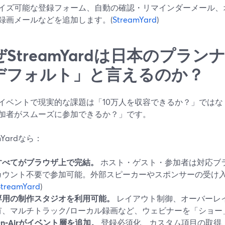
イズ可能な登録フォーム、自動の確認・リマインダーメール、
録画メールなどを追加します。(
StreamYard
)
ぜStreamYardは日本のプラ
デフォルト」と言えるのか？
イベントで現実的な課題は「10万人を収容できるか？」では
加者がスムーズに参加できるか？」です。
amYardなら：
すべてがブラウザ上で完結。
ホスト・ゲスト・参加者は対応ブ
カウント不要で参加可能。外部スピーカーやスポンサーの受け
StreamYard
)
専用の制作スタジオを利用可能。
レイアウト制御、オーバーレ
有、マルチトラック/ローカル録画など、ウェビナーを「ショー
On‑Airがイベント層を追加。
登録必須化、カスタム項目の取得、