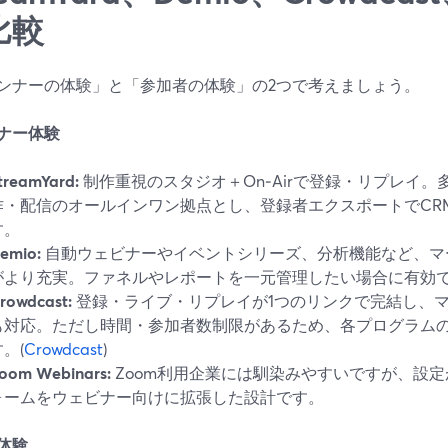
比較
ンナーの体験」と「参加者の体験」の2つで考えましょう。
ナー体験
treamYard:
制作重視のスタジオ＋On‑Airで登録・リプレイ
作・配信のオールインワン拠点とし、登録者エクスポートでCR
す。
emio:
自動ウェビナーやイベントシリーズ、分析機能など、マ
がより充実。ファネルやレポートを一元管理したい場合に有効で
rowdcast:
登録・ライブ・リプレイが1つのリンクで完結し、
も対応。ただし時間・参加者数制限があるため、各プログラム
。(
Crowdcast
)
oom Webinars:
Zoom利用企業には馴染みやすいですが、設
ォームをウェビナー向けに拡張した設計です。
体験