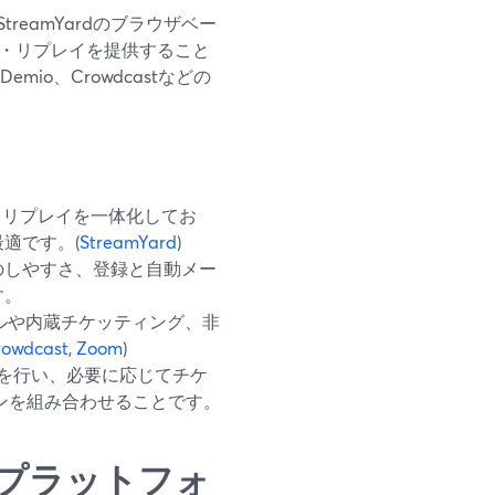
eamYardのブラウザベー
グ・リプレイを提供すること
mio、Crowdcastなどの
マンドリプレイを一体化してお
適です。(
StreamYard
)
のしやすさ、登録と自動メー
す。
たファネルや内蔵チケッティング、非
rowdcast
,
Zoom
)
配信を行い、必要に応じてチケ
ンを組み合わせることです。
プラットフォ