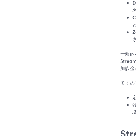
D
C
Z
一般的
Str
加課金
多くの
St