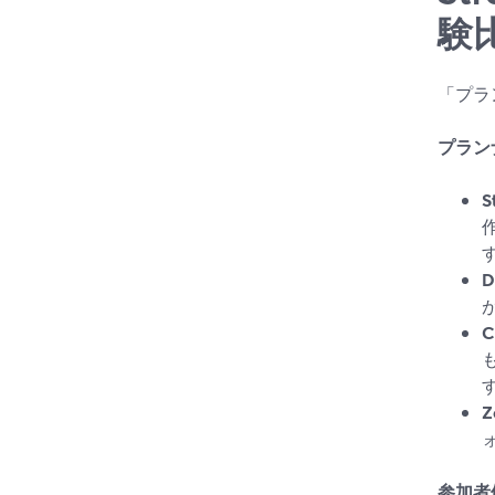
験
「プラ
プラン
S
D
C
す
Z
参加者