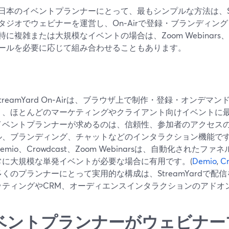
日本のイベントプランナーにとって、最もシンプルな方法は、Str
タジオでウェビナーを運営し、On‑Airで登録・ブランディン
に複雑または大規模なイベントの場合は、Zoom Webinars、De
ールを必要に応じて組み合わせることもあります。
StreamYard On‑Airは、ブラウザ上で制作・登録・オンデ
り、ほとんどのマーケティングやクライアント向けイベントに最
イベントプランナーが求めるのは、信頼性、参加者のアクセス
ル、ブランディング、チャットなどのインタラクション機能で
Demio、Crowdcast、Zoom Webinarsは、自動化され
常に大規模な単発イベントが必要な場合に有用です。(
Demio
,
C
多くのプランナーにとって実用的な構成は、StreamYardで
ッティングやCRM、オーディエンスインタラクションのアドオ
ベントプランナーがウェビナー