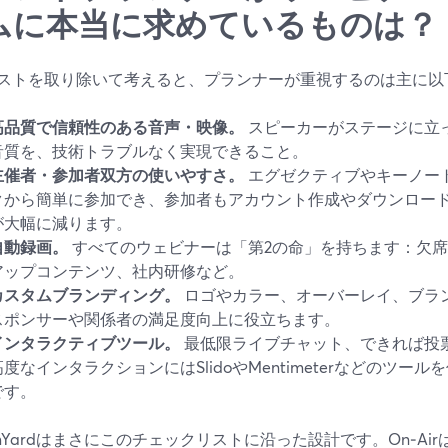
ムに本当に求めているものは？
ストを取り除いて考えると、プランナーが重視するのは主に以
高品質で信頼性のある音声・映像。
スピーカーがステージに立
音質を、技術トラブルなく実現できること。
主催者・参加者双方の使いやすさ。
エグゼクティブやキーノー
クから簡単に参加でき、参加者もアカウント作成やダウンロー
が大幅に減ります。
自動録画。
すべてのウェビナーは「第2の命」を持ちます：欠
アップコンテンツ、社内研修など。
カスタムブランディング。
ロゴやカラー、オーバーレイ、ブラ
スポンサーや関係者の満足度向上に役立ちます。
インタラクティブツール。
最低限ライブチャット、できれば投
高度なインタラクションにはSlidoやMentimeterなどのツ
です。
eamYardはまさにこのチェックリストに沿った設計です。On‑A