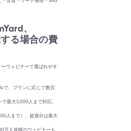
え・音質・リード獲得・SNS
Yard、
で開催する場合の費
イターウェビナーで選ばれやす
r込みで、プランに応じて数百
で最大3,000人まで対応。
0～1,000人まで）、超過分は最大
00万人規模のウェビナーも