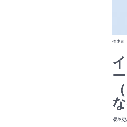
作成者
イ
ー
（
な
最終更新日