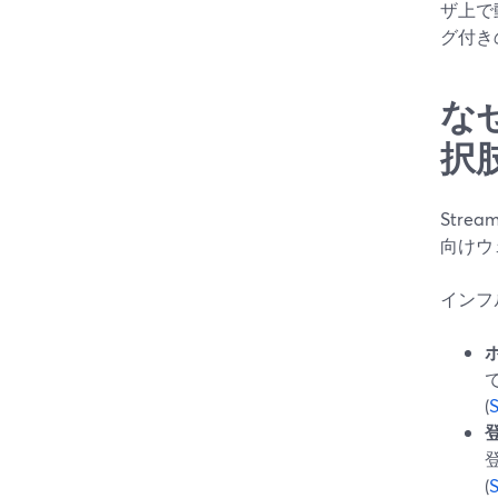
ザ上で
グ付き
な
択
Str
向けウ
インフ
(
(