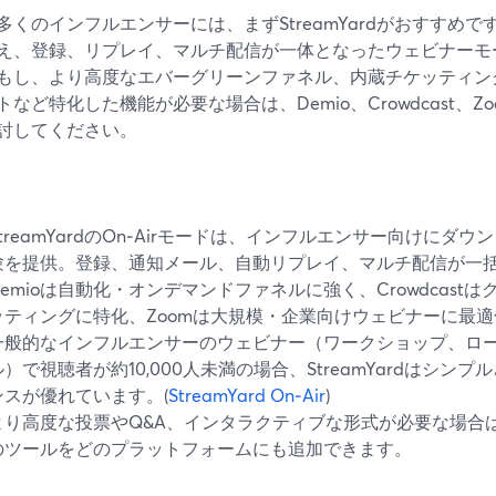
多くのインフルエンサーには、まずStreamYardがおすすめ
え、登録、リプレイ、マルチ配信が一体となったウェビナーモード
もし、より高度なエバーグリーンファネル、内蔵チケッティング
トなど特化した機能が必要な場合は、Demio、Crowdcast、
討してください。
StreamYardのOn‑Airモードは、インフルエンサー向けに
験を提供。登録、通知メール、自動リプレイ、マルチ配信が一
Demioは自動化・オンデマンドファネルに強く、Crowdcast
ッティングに特化、Zoomは大規模・企業向けウェビナーに最
一般的なインフルエンサーのウェビナー（ワークショップ、ロ
ル）で視聴者が約10,000人未満の場合、StreamYardはシン
ンスが優れています。(
StreamYard On‑Air
)
より高度な投票やQ&A、インタラクティブな形式が必要な場合は、Sli
のツールをどのプラットフォームにも追加できます。