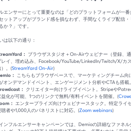
ルエンサーにとって重要なのは「どのプラットフォームが一番
セットアップがブランド感を損なわず、手間なくライブ配信・
るか？」です。
いは以下の通り：
treamYard：
ブラウザスタジオ＋On‑Airウェビナー（登録、
レイ、埋め込み、Facebook/YouTube/LinkedIn/Twitch/
信）。(
StreamYard On‑Air
)
emio：
こちらもブラウザベースで、マーケティングチーム向
動/オンデマンドイベント、エンゲージメント分析やCTAも搭載。
rowdcast：
クリエイター向けライブイベント。StripeやPat
収益化が可能、1つのリンクで無料/有料イベントを開催。(
Crow
oom：
エンタープライズ向けウェビナースタック。特定ライセ
視聴者や1,000人のパネリストに対応。(
Zoom webinars
)
インフルエンサーキャンペーンでは、Demioの詳細なファネル分析やC