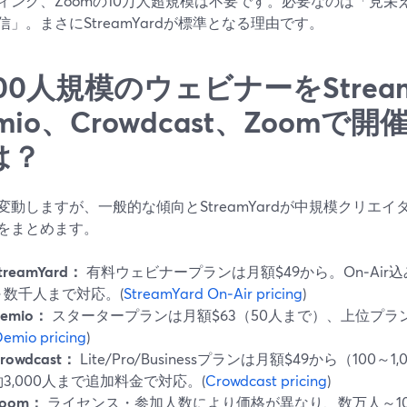
ィング、Zoomの10万人超規模は不要です。必要なのは「見栄
信」。まさにStreamYardが標準となる理由です。
000人規模のウェビナーをStream
mio、Crowdcast、Zoom
は？
変動しますが、一般的な傾向とStreamYardが中規模クリエ
をまとめます。
treamYard：
有料ウェビナープランは月額$49から。On‑Ai
～数千人まで対応。(
StreamYard On‑Air pricing
)
emio：
スタータープランは月額$63（50人まで）、上位プラン
emio pricing
)
rowdcast：
Lite/Pro/Businessプランは月額$49から（10
約3,000人まで追加料金で対応。(
Crowdcast pricing
)
oom：
ライセンス・参加人数により価格が異なり、数万人～1