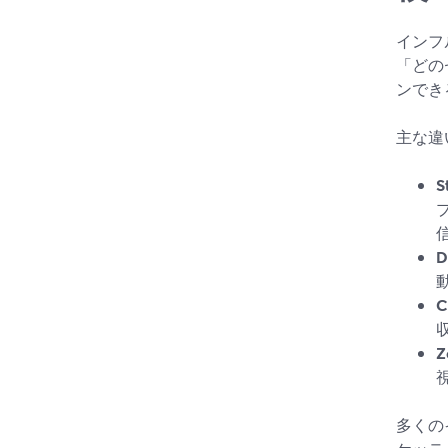
インフ
「どの
ンでき
主な違
S
プ
D
C
Z
多くの