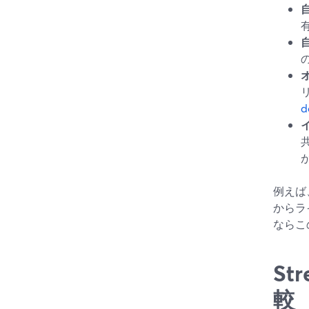
d
例えば
からラ
ならこ
St
較