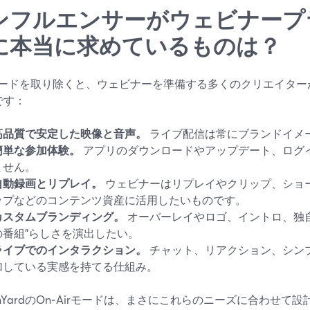
ンフルエンサーがウェビナープ
に本当に求めているものは？
ードを取り除くと、ウェビナーを準備する多くのクリエイター
です：
高品質で安定した映像と音声。
ライブ配信は常にブランドイメ
簡単な参加体験。
アプリのダウンロードやアップデート、ログ
ません。
自動録画とリプレイ。
ウェビナーはリプレイやクリップ、ショ
ップなどのコンテンツ資産に活用したいものです。
カスタムブランディング。
オーバーレイやロゴ、イントロ、独自
の番組”らしさを演出したい。
ライブでのインタラクション。
チャット、リアクション、シン
加している実感を持てる仕組み。
eamYardのOn‑Airモードは、まさにこれらのニーズに合わせ