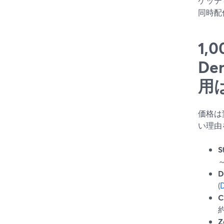
ケッテ
同時配
1,
De
用
価格は
い理由
S
D
(
D
C
Z