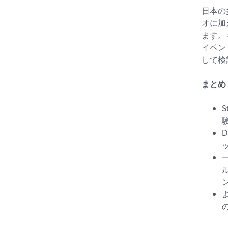
日本の
オに加
ます。
イベン
して検
まとめ