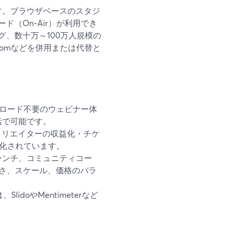
です。ブラウザベースのスタジ
（On‑Air）が利用でき
、数十万～100万人規模の
Zoomなどを併用または代替と
ダウンロード不要のウェビナー体
括で可能です。
はクリエイターの収益化・チケ
適化されています。
ーンチ、コミュニティコー
プルさ、スケール、価格のバラ
doやMentimeterなど