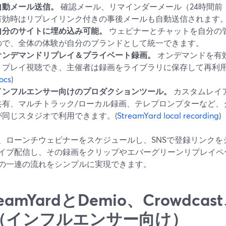
自動メール送信。
確認メール、リマインダーメール（24時間前
有効時はリプレイリンク付きの事後メールも自動送信されます。
自分のサイトに埋め込み可能。
ウェビナーとチャットを自分の
ので、全体の体験が自分のブランドとして統一できます。
オンデマンドリプレイ＆プライベート録画。
オンデマンドを有
リプレイ視聴でき、主催者は録画をライブラリに保存して再利用
ocs
)
インフルエンサー向けのプロダクションツール。
カスタムレイ
共有、マルチトラック/ローカル録画、テレプロンプターなど、
が同じスタジオで利用できます。(
StreamYard local recording
)
、ローンチウェビナーをスケジュールし、SNSで登録リンクを
イブ配信し、その録画をクリップやエバーグリーンリプレイページに
の一連の流れをシンプルに実現できます。
reamYardとDemio、Crowdca
（インフルエンサー向け）