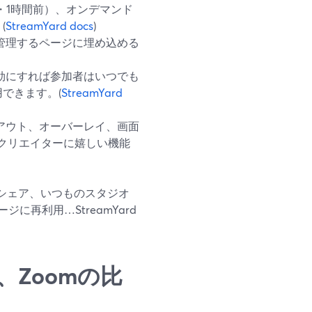
・1時間前）、オンデマンド
(
StreamYard docs
)
管理するページに埋め込める
効にすれば参加者はいつでも
できます。(
StreamYard
アウト、オーバーレイ、画面
クリエイターに嬉しい機能
シェア、いつものスタジオ
再利用…StreamYard
st、Zoomの比