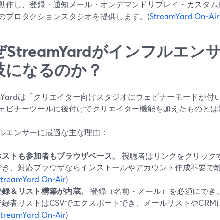
動作し、登録・通知メール・オンデマンドリプレイ・カスタム
のプロダクションスタジオを提供します。(
StreamYard On‑Air
ぜStreamYardがインフルエ
肢になるのか？
eamYardは「クリエイター向けスタジオにウェビナーモードが
ェビナーツールに後付けでクリエイター機能を加えたものとは
ルエンサーに最適な主な理由：
ホストも参加者もブラウザベース。
視聴者はリンクをクリック
でき、対応ブラウザならインストールやアカウント作成不要で
StreamYard On‑Air
)
登録＆リスト構築が内蔵。
登録（名前・メール）を必須にでき
登録者リストはCSVでエクスポートでき、メールリストやCRM
StreamYard On‑Air
)