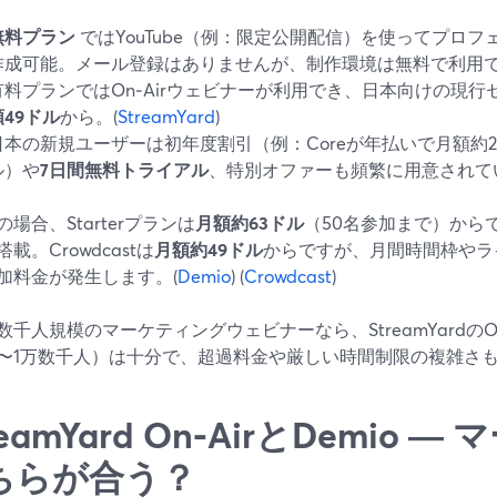
無料プラン
ではYouTube（例：限定公開配信）を使ってプロ
作成可能。メール登録はありませんが、制作環境は無料で利用
有料プランではOn‑Airウェビナーが利用でき、日本向けの現
額49ドル
から。(
StreamYard
)
日本の新規ユーザーは初年度割引（例：Coreが年払いで月額約20ド
ル）や
7日間無料トライアル
、特別オファーも頻繁に用意されて
oの場合、Starterプランは
月額約63ドル
（50名参加まで）から
載。Crowdcastは
月額約49ドル
からですが、月間時間枠やラ
加料金が発生します。(
Demio
) (
Crowdcast
)
数千人規模のマーケティングウェビナーなら、StreamYardのO
〜1万数千人）は十分で、超過料金や厳しい時間制限の複雑さ
reamYard On‑AirとDemio
ちらが合う？