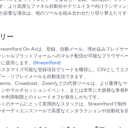
す。より高度なファネル自動化やクリエイター向けランディン
が必要な場合は、他のツールを組み合わせたり切り替えたりす
リー
StreamYard On‑Airは、登録、⾃動メール、埋め込みプレ
ーシャルプラットフォームへのマルチ配信が可能なブラウザベ
ーに提供します。(
StreamYard
)
カスタマイズ可能な登録項目でリードを獲得し、CSVとしてエ
ダー・リプレイメールも自動送信できます。
Demio、Crowdcast、Zoomなどの代替ツールは、より重厚
ョンやマルチセッションイベント、または非常に大規模な単発
さや利用制限とのトレードオフが発生しがちです。
多くのチームにとって実用的なスタックは、StreamYardで制
やオーディエンスツールで高度なインタラクションや自動化を