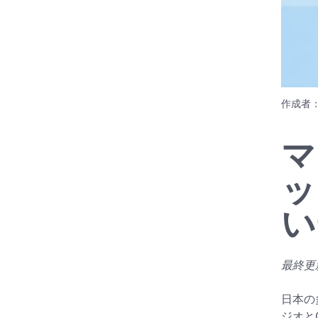
作成者
マ
ッ
い
最終更新
日本の
ジオと