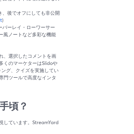
き、後でオフにしても非公開
t
)
ーバーレイ・ローワーサー
ー風ノートなど多彩な機能
れ、選択したコメントを画
のマーケターはSlidoや
ンキング、クイズを実施してい
専門ツールで高度なインタ
て手頃？
います。StreamYard