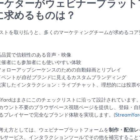
ーケターがウェビナープラット
に求めるものは？
ストを取り払うと、多くのマーケティングチームが求めるコア
高品質で信頼性のある音声・映像
主催者にも参加者にも使いやすい体験
フォローアップシーケンスのための自動録画とリプレイ
イベントが
自社ブランド
に見えるカスタムブランディング
充実したインタラクション：ライブチャット、理想的には投票や
eamYardはまさにこのチェックリストに沿って設計されています。
カウント不要のブラウザベース視聴ページを提供し、登録・自
るプレイヤーで完全なブランド体験を実現します。(
StreamYar
考え方としては、ウェビナープラットフォームを
制作・配信レ
ルサービス、インタラクションツールでその他を補完すること