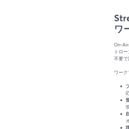
St
ワ
On‑
トロー
不要で
ワーク