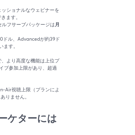
フェッショナルなウェビナーを
できます。
行セルフサーブパッケージは
月
ル、Advancedが約39ド
います。
で、より高度な機能は上位プ
イブ参加上限があり、超過
n‑Air視聴上限（プランによ
もありません。
 ― マーケターには