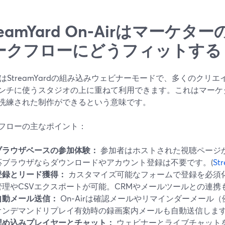
reamYard On‑Airはマーケ
ークフローにどうフィットする
AirはStreamYardの組み込みウェビナーモードで、多くのク
ンチに使うスタジオの上に重ねて利用できます。これはマーケ
洗練された制作ができるという意味です。
フローの主なポイント：
ブラウザベースの参加体験：
参加者はホストされた視聴ページ
応ブラウザならダウンロードやアカウント登録は不要です。(
St
登録とリード獲得：
カスタマイズ可能なフォームで登録を必須化で
管理やCSVエクスポートが可能。CRMやメールツールとの連携
自動メール送信：
On‑Airは確認メールやリマインダーメール（
オンデマンドリプレイ有効時の録画案内メールも自動送信します
埋め込みプレイヤーとチャット：
ウェビナーとライブチャット