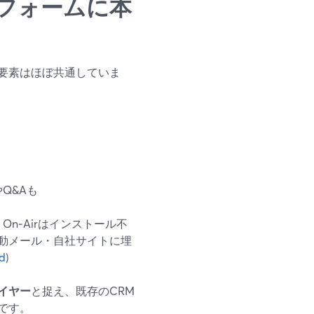
フォームに本
要素はほぼ共通していま
Q&Aも
On‑Airはインストール不
動メール・自社サイトに埋
d
)
イヤー
と捉え、既存のCRM
です。