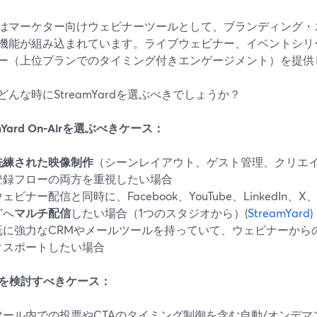
ioはマーケター向けウェビナーツールとして、ブランディング
機能が組み込まれています。ライブウェビナー、イベントシリ
ー（上位プランでのタイミング付きエンゲージメント）を提供
どんな時にStreamYardを選ぶべきでしょうか？
amYard On‑Airを選ぶべきケース：
洗練された映像制作
（シーンレイアウト、ゲスト管理、クリエ
登録フローの両方を重視したい場合
ェビナー配信と同時に、Facebook、YouTube、LinkedIn、X
どへ
マルチ配信
したい場合（1つのスタジオから）(
StreamYard
)
既に強力なCRMやメールツールを持っていて、ウェビナーから
クスポートしたい場合
ioを検討すべきケース：
ツール内での投票やCTAのタイミング制御を含む自動/オンデ