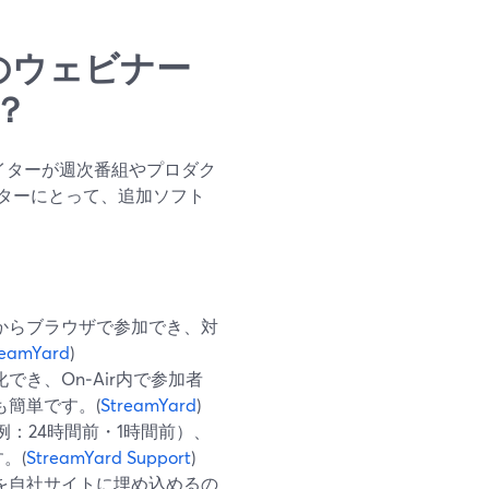
ターのウェビナー
？
リエイターが週次番組やプロダク
ターにとって、追加ソフト
からブラウザで参加でき、対
reamYard
)
き、On‑Air内で参加者
も簡単です。(
StreamYard
)
例：24時間前・1時間前）、
。(
StreamYard Support
)
を自社サイトに埋め込めるの