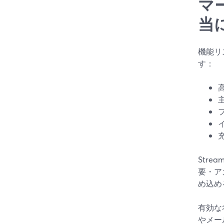
マ
当
機能リ
す：
Str
要・ア
め込め
有効な
やメー