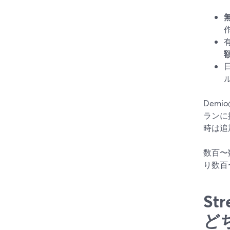
Demi
ランに搭
時は追
数百〜
り数百
St
ど