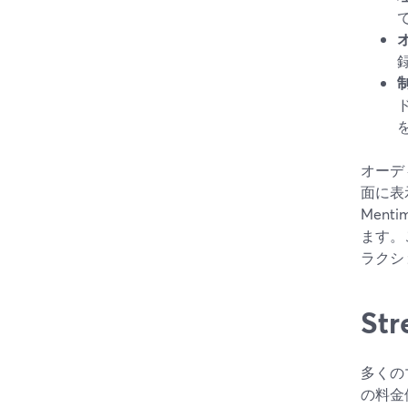
オーデ
面に表
Men
ます。
ラクシ
St
多くの
の料金