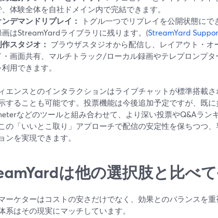
で、体験全体を自社ドメイン内で完結できます。
オンデマンドリプレイ：
トグル一つでリプレイを公開状態にで
録画はStreamYardライブラリに残ります。(
StreamYard Suppor
制作スタジオ：
ブラウザスタジオから配信し、レイアウト・オ
ド・画面共有、マルチトラック/ローカル録画やテレプロンプタ
を利用できます。
ィエンスとのインタラクションはライブチャットが標準搭載さ
示することも可能です。投票機能は今後追加予定ですが、既に多く
timeterなどのツールと組み合わせて、より深い投票やQ&Aラ
この「いいとこ取り」アプローチで配信の安定性を保ちつつ、
ョンを実現できます。
reamYardは他の選択肢と比べ
マーケターはコストの安さだけでなく、効果とのバランスを重視して
体系はその現実にマッチしています。