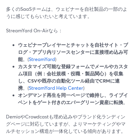
多くのSaaSチームは、ウェビナーを自社製品の一部のよ
うに感じてもらいたいと考えています。
StreamYard On‑Airなら：
ウェビナープレイヤーとチャットを自社サイト・ブ
ログ・アプリ内リソースセンターに直接埋め込み可
能
。(
StreamYard
)
カスタマイズ可能な登録フォームでメールやカスタ
ム項目（例：会社規模・役職・製品関心）を収集
し、CSVや既存の自動化ツール経由でCRMに連
携
。(
StreamYard Help Center
)
オンデマンド再生を同一ページで維持し、ライブイ
ベントをゲート付きのエバーグリーン資産に転換
。
DemioやCrowdcastも埋め込みやブランド化ランディン
グページに対応していますが、よりマーケティングやマ
ルチセッション構造が一体化している傾向があります。