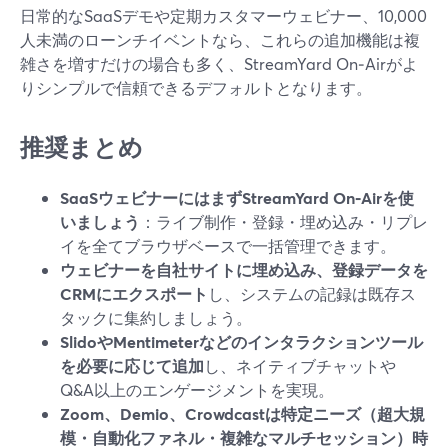
日常的なSaaSデモや定期カスタマーウェビナー、10,000
人未満のローンチイベントなら、これらの追加機能は複
雑さを増すだけの場合も多く、StreamYard On‑Airがよ
りシンプルで信頼できるデフォルトとなります。
推奨まとめ
SaaSウェビナーにはまずStreamYard On‑Airを使
いましょう
：ライブ制作・登録・埋め込み・リプレ
イを全てブラウザベースで一括管理できます。
ウェビナーを自社サイトに埋め込み、登録データを
CRMにエクスポート
し、システムの記録は既存ス
タックに集約しましょう。
SlidoやMentimeterなどのインタラクションツール
を必要に応じて追加
し、ネイティブチャットや
Q&A以上のエンゲージメントを実現。
Zoom、Demio、Crowdcastは特定ニーズ（超大規
模・自動化ファネル・複雑なマルチセッション）時