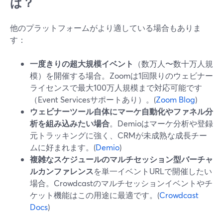
は？
他のプラットフォームがより適している場合もありま
す：
一度きりの超大規模イベント
（数万人〜数十万人規
模）を開催する場合。Zoomは1回限りのウェビナー
ライセンスで最大100万人規模まで対応可能です
（Event Servicesサポートあり）。(
Zoom Blog
)
ウェビナーツール自体にマーケ自動化やファネル分
析を組み込みたい場合
。Demioはマーケ分析や登録
元トラッキングに強く、CRMが未成熟な成長チー
ムに好まれます。(
Demio
)
複雑なスケジュールのマルチセッション型バーチャ
ルカンファレンス
を単一イベントURLで開催したい
場合。Crowdcastのマルチセッションイベントやチ
ケット機能はこの用途に最適です。(
Crowdcast
Docs
)