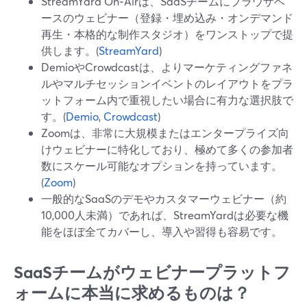
StreamYard On‑Airは、SaaSチームにブラウザベ
ースのウェビナー（登録・埋め込み・オンデマンド
再生・本格的な制作スタジオ）をワンストップで提
供します。(
StreamYard
)
DemioやCrowdcastは、よりマーケティングファネ
ルやマルチセッションイベントのレイアウトをプラ
ットフォーム内で重視したい場合に有力な選択肢で
す。(
Demio
,
Crowdcast
)
Zoomは、非常に大規模またはエンタープライズ向
けウェビナーに特化しており、極めて多くの参加者
数にスケール可能なオプションを持っています。
(
Zoom
)
一般的なSaaSのデモやカスタマーウェビナー（約
10,000人未満）であれば、StreamYardは必要な機
能をほぼ全てカバーし、導入や習得も容易です。
SaaSチームがウェビナープラットフ
ォームに本当に求めるものは？