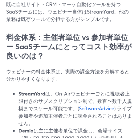
既に自社サイト・CRM・マーケ自動化ツールを持つ
SaaSチームには、ウェビナー自体はStreamYard、他の
業務は既存ツールで分担する方がシンプルです。
料金体系：主催者単位 vs 参加者単位
ー SaaSチームにとってコスト効率が
良いのは？
ウェビナーの料金体系は、実際の課金方法を分解すると
分かりやすくなります。
StreamYard
は、On‑Airウェビナーごとに視聴者上
限付きのサブスクリプション制で、数百〜数千人規
模までスケール可能です。(
SoftwareAdvice
) ライブ
参加者や追加主催者ごとに課金されることはありま
せん。
Demio
は主に主催者単位で課金し、会場サイズ
（例：50, 150, 500, 1,000, 3,000人）で選択しま