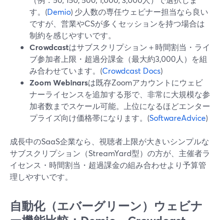
す。(
Demio
) 少人数の専任ウェビナー担当なら良い
ですが、営業やCSが多くセッションを持つ場合は
制約を感じやすいです。
Crowdcast
はサブスクリプション＋時間割当・ライ
ブ参加者上限・超過分課金（最大約3,000人）を組
み合わせています。(
Crowdcast Docs
)
Zoom Webinars
は既存Zoomアカウントにウェビ
ナーライセンスを追加する形で、非常に大規模な参
加者数までスケール可能。上位になるほどエンター
プライズ向け価格帯になります。(
SoftwareAdvice
)
成長中のSaaS企業なら、視聴者上限が大きいシンプルな
サブスクリプション（StreamYard型）の方が、主催者ラ
イセンス・時間割当・超過課金の組み合わせより予算管
理しやすいです。
自動化（エバーグリーン）ウェビナ