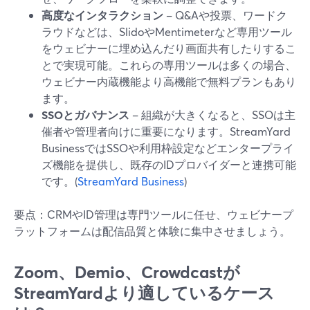
高度なインタラクション
– Q&Aや投票、ワードク
ラウドなどは、SlidoやMentimeterなど専用ツール
をウェビナーに埋め込んだり画面共有したりするこ
とで実現可能。これらの専用ツールは多くの場合、
ウェビナー内蔵機能より高機能で無料プランもあり
ます。
SSOとガバナンス
– 組織が大きくなると、SSOは主
催者や管理者向けに重要になります。StreamYard
BusinessではSSOや利用枠設定などエンタープライ
ズ機能を提供し、既存のIDプロバイダーと連携可能
です。(
StreamYard Business
)
要点：CRMやID管理は専門ツールに任せ、ウェビナープ
ラットフォームは配信品質と体験に集中させましょう。
Zoom、Demio、Crowdcastが
StreamYardより適しているケース