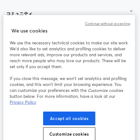
コミュニティ
Continue without accepting
StreamYard：
We use cookies
We use the necessary technical cookies to make our site work.
参加する
We'd also like to set analytics and profiling cookies to deliver
more relevant ads, improve our products and services, and
オン
X
reach more people who may love our products. These will be
Facebook
YouTube
ライ
(Twitter)
新しいタブで開く
新し
新しいタブで開く
set only if you accept them.
ンセ
ミナ
If you close this message, we won’t set analytics and profiling
ー
cookies, and this won’t limit your browsing experience. You
can customize your preferences with the
Customize cookies
Instagram
LinkedIn
新しいタブで開く
新しいタブで開く
button below. For more information, have a look at our
Privacy Policy
Accept all cookies
利用規約
プラットフォーム利用規約
新しいタブで開く
新しいタブで開く
Customize cookies
個人情報保護方針
クッキーポリシー