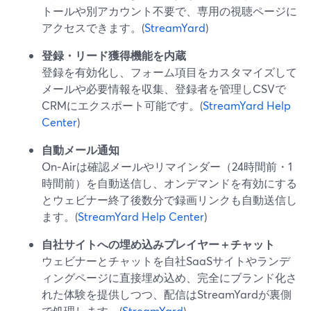
トールや別アカウント不要で、専用の視聴ページに
アクセスできます。(
StreamYard
)
登録・リード獲得機能を内蔵
登録を有効化し、フォーム項目をカスタマイズして
メールや必要情報を収集、登録者を管理しCSVで
CRMにエクスポート可能です。(
StreamYard Help
Center
)
自動メール通知
On‑Airは確認メールやリマインダー（24時間前・1
時間前）を自動送信し、オンデマンドを有効にする
とウェビナー終了後数分で録画リンクも自動送信し
ます。(
StreamYard Help Center
)
自社サイトへの埋め込みプレイヤー＋チャット
ウェビナーとチャットを自社SaaSサイトやランデ
ィングページに直接埋め込め、完全にブランド化さ
れた体験を提供しつつ、配信はStreamYardが裏側
で処理します。(
StreamYard
)