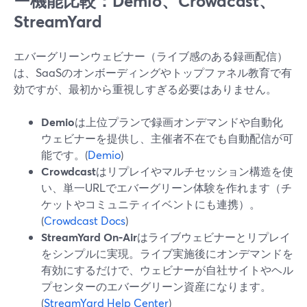
ー機能比較：Demio、Crowdcast、
StreamYard
エバーグリーンウェビナー（ライブ感のある録画配信）
は、SaaSのオンボーディングやトップファネル教育で有
効ですが、最初から重視しすぎる必要はありません。
Demio
は上位プランで録画オンデマンドや自動化
ウェビナーを提供し、主催者不在でも自動配信が可
能です。(
Demio
)
Crowdcast
はリプレイやマルチセッション構造を使
い、単一URLでエバーグリーン体験を作れます（チ
ケットやコミュニティイベントにも連携）。
(
Crowdcast Docs
)
StreamYard On‑Air
はライブウェビナーとリプレイ
をシンプルに実現。ライブ実施後にオンデマンドを
有効にするだけで、ウェビナーが自社サイトやヘル
プセンターのエバーグリーン資産になります。
(
StreamYard Help Center
)