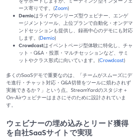
をサポートしますが、ミーティング型インターフェ
ース寄りです。(
Zoom
)
Demio
はライブやシリーズ型ウェビナー、エンゲ
ージメントツール、上位プランで自動化・オンデマ
ンドセッションも提供し、録画中心のデモにも対応
します。(
Demio
)
Crowdcast
はイベントページ型体験に特化し、チャ
ット・Q&A・投票・マルチセッションなど、サミ
ットやクラス形式に向いています。(
Crowdcast
)
多くのSaaSデモで重要なのは、「チームがスムーズにデ
モ進行・チャット対応・Q&A切替をツールに煩わされず
実施できるか？」という点。StreamYardのスタジオ＋
On‑Airウェビナーはまさにそのために設計されていま
す。
ウェビナーの埋め込みとリード獲得
を自社SaaSサイトで実現