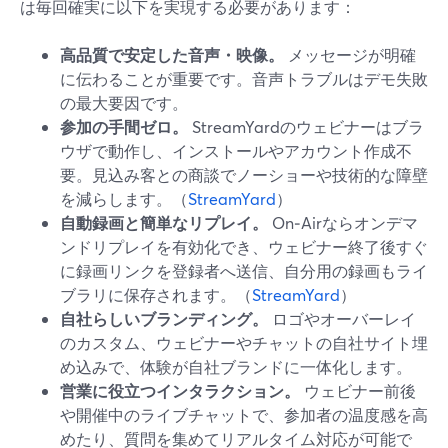
は毎回確実に以下を実現する必要があります：
高品質で安定した音声・映像。
メッセージが明確
に伝わることが重要です。音声トラブルはデモ失敗
の最大要因です。
参加の手間ゼロ。
StreamYardのウェビナーはブラ
ウザで動作し、インストールやアカウント作成不
要。見込み客との商談でノーショーや技術的な障壁
を減らします。（
StreamYard
）
自動録画と簡単なリプレイ。
On‑Airならオンデマ
ンドリプレイを有効化でき、ウェビナー終了後すぐ
に録画リンクを登録者へ送信、自分用の録画もライ
ブラリに保存されます。（
StreamYard
）
自社らしいブランディング。
ロゴやオーバーレイ
のカスタム、ウェビナーやチャットの自社サイト埋
め込みで、体験が自社ブランドに一体化します。
営業に役立つインタラクション。
ウェビナー前後
や開催中のライブチャットで、参加者の温度感を高
めたり、質問を集めてリアルタイム対応が可能で