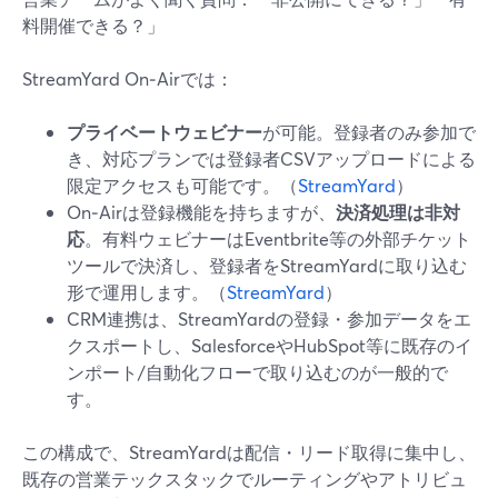
料開催できる？」
StreamYard On‑Airでは：
プライベートウェビナー
が可能。登録者のみ参加で
き、対応プランでは登録者CSVアップロードによる
限定アクセスも可能です。（
StreamYard
）
On‑Airは登録機能を持ちますが、
決済処理は非対
応
。有料ウェビナーはEventbrite等の外部チケット
ツールで決済し、登録者をStreamYardに取り込む
形で運用します。（
StreamYard
）
CRM連携は、StreamYardの登録・参加データをエ
クスポートし、SalesforceやHubSpot等に既存のイ
ンポート/自動化フローで取り込むのが一般的で
す。
この構成で、StreamYardは配信・リード取得に集中し、
既存の営業テックスタックでルーティングやアトリビュ