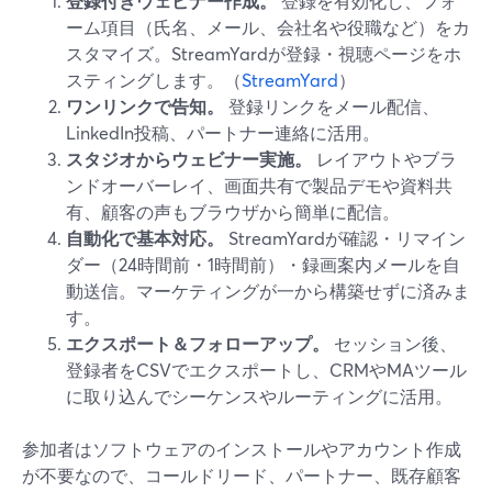
登録付きウェビナー作成。
登録を有効化し、フォ
ーム項目（氏名、メール、会社名や役職など）をカ
スタマイズ。StreamYardが登録・視聴ページをホ
スティングします。（
StreamYard
）
ワンリンクで告知。
登録リンクをメール配信、
LinkedIn投稿、パートナー連絡に活用。
スタジオからウェビナー実施。
レイアウトやブラ
ンドオーバーレイ、画面共有で製品デモや資料共
有、顧客の声もブラウザから簡単に配信。
自動化で基本対応。
StreamYardが確認・リマイン
ダー（24時間前・1時間前）・録画案内メールを自
動送信。マーケティングが一から構築せずに済みま
す。
エクスポート＆フォローアップ。
セッション後、
登録者をCSVでエクスポートし、CRMやMAツール
に取り込んでシーケンスやルーティングに活用。
参加者はソフトウェアのインストールやアカウント作成
が不要なので、コールドリード、パートナー、既存顧客