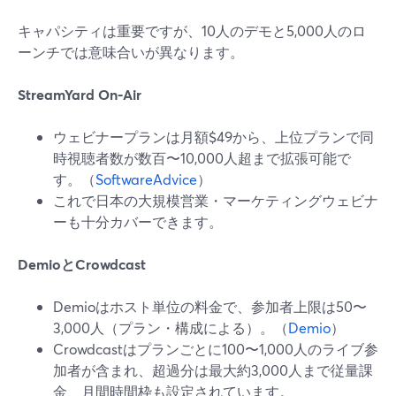
キャパシティは重要ですが、10人のデモと5,000人のロ
ーンチでは意味合いが異なります。
StreamYard On‑Air
ウェビナープランは月額$49から、上位プランで同
時視聴者数が数百〜10,000人超まで拡張可能で
す。（
SoftwareAdvice
）
これで日本の大規模営業・マーケティングウェビナ
ーも十分カバーできます。
DemioとCrowdcast
Demioはホスト単位の料金で、参加者上限は50〜
3,000人（プラン・構成による）。（
Demio
）
Crowdcastはプランごとに100〜1,000人のライブ参
加者が含まれ、超過分は最大約3,000人まで従量課
金、月間時間枠も設定されています。