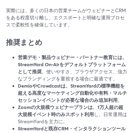
実際には、多くの日本の営業チームがウェビナーとCRM
をある程度切り離し、エクスポートと明確な運用プロセ
スで柔軟性を確保しています。
推奨まとめ
営業デモ・製品ウェビナー・パートナー教育には、
StreamYard On‑Airをデフォルトプラットフォーム
として推奨
。使いやすさ、ブラウザアクセス、強力
なブランディングを重視する場合に最適です。
DemioやCrowdcastは、StreamYardの標準機能を
超える高度なマーケティング自動化や有料・マルチ
セッションイベントが必要な場合のみ追加利用
。
Zoomの大規模ウェビナープランは、1万人超の超
大規模イベント時のみスポット利用
し、日常運用は
StreamYardを主力に。
StreamYardと既存CRM・インタラクションツール