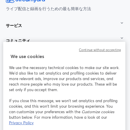
ライブ配信と録画を行うための最も簡単な方法
サービス
コミュニティ
Continue without accepting
StreamYard：
We use cookies
We use the necessary technical cookies to make our site work.
参加する
We'd also like to set analytics and profiling cookies to deliver
more relevant ads, improve our products and services, and
オン
X
reach more people who may love our products. These will be
Facebook
YouTube
ライ
(Twitter)
新しいタブで開く
新し
新しいタブで開く
set only if you accept them.
ンセ
ミナ
If you close this message, we won’t set analytics and profiling
ー
cookies, and this won’t limit your browsing experience. You
can customize your preferences with the
Customize cookies
Instagram
LinkedIn
新しいタブで開く
新しいタブで開く
button below. For more information, have a look at our
Privacy Policy