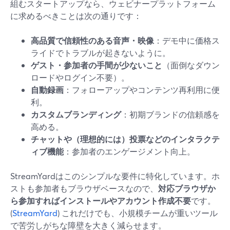
組むスタートアップなら、ウェビナープラットフォーム
に求めるべきことは次の通りです：
高品質で信頼性のある音声・映像
：デモ中に価格ス
ライドでトラブルが起きないように。
ゲスト・参加者の手間が少ないこと
（面倒なダウン
ロードやログイン不要）。
自動録画
：フォローアップやコンテンツ再利用に便
利。
カスタムブランディング
：初期ブランドの信頼感を
高める。
チャットや（理想的には）投票などのインタラクテ
ィブ機能
：参加者のエンゲージメント向上。
StreamYardはこのシンプルな要件に特化しています。ホ
ストも参加者もブラウザベースなので、
対応ブラウザか
ら参加すればインストールやアカウント作成不要
です。
(
StreamYard
) これだけでも、小規模チームが重いツール
で苦労しがちな障壁を大きく減らせます。