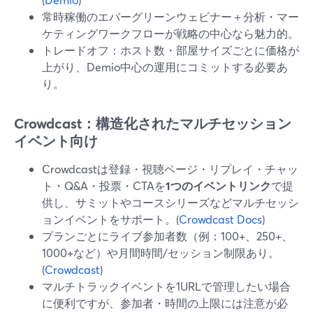
常時稼働のエバーグリーンウェビナー＋分析・マー
ケティングワークフローが戦略の中心なら魅力的。
トレードオフ：ホスト数・部屋サイズごとに価格が
上がり、Demio中心の運用にコミットする必要あ
り。
Crowdcast：構造化されたマルチセッション
イベント向け
Crowdcastは登録・視聴ページ・リプレイ・チャッ
ト・Q&A・投票・CTAを
1つのイベントリンク
で提
供し、サミットやコースシリーズなどマルチセッシ
ョンイベントをサポート。(
Crowdcast Docs
)
プランごとにライブ参加者数（例：100+、250+、
1000+など）や月間時間/セッション制限あり。
(
Crowdcast
)
マルチトラックイベントを1URLで管理したい場合
に便利ですが、参加者・時間の上限には注意が必