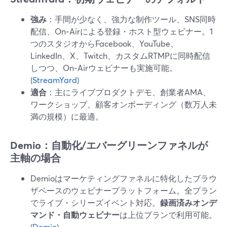
強み
：手間が少なく、強力な制作ツール、SNS同時
配信、On‑Airによる登録・ホスト型ウェビナー。1
つのスタジオからFacebook、YouTube、
LinkedIn、X、Twitch、カスタムRTMPに同時配信
しつつ、On‑Airウェビナーも実施可能。
(
StreamYard
)
適合
：主にライブプロダクトデモ、創業者AMA、
ワークショップ、顧客オンボーディング（数万人未
満の規模）に最適。
Demio：自動化/エバーグリーンファネルが
主軸の場合
Demioはマーケティングファネルに特化したブラウ
ザベースのウェビナープラットフォーム。全プラン
でライブ・シリーズイベント対応。
録画済みオンデ
マンド・自動ウェビナー
は上位プランで利用可能。
(
Demio
)