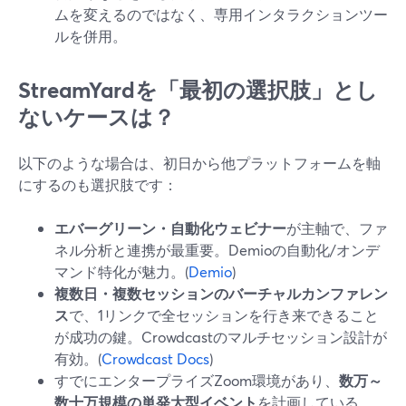
ムを変えるのではなく、専用インタラクションツー
ルを併用。
StreamYardを「最初の選択肢」とし
ないケースは？
以下のような場合は、初日から他プラットフォームを軸
にするのも選択肢です：
エバーグリーン・自動化ウェビナー
が主軸で、ファ
ネル分析と連携が最重要。Demioの自動化/オンデ
マンド特化が魅力。(
Demio
)
複数日・複数セッションのバーチャルカンファレン
ス
で、1リンクで全セッションを行き来できること
が成功の鍵。Crowdcastのマルチセッション設計が
有効。(
Crowdcast Docs
)
すでにエンタープライズZoom環境があり、
数万～
数十万規模の単発大型イベント
を計画している。