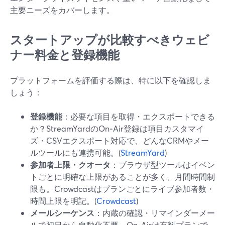
主要ニーズをカバーします。
スタートアップが比較すべきウェビ
ナー料金と登録機能
プラットフォームを評価する際は、特に以下を確認しま
しょう：
登録機能
：必要な項目を取得・エクスポートできる
か？StreamYardのOn‑Air登録は項目カスタマイ
ズ・CSVエクスポート対応で、どんなCRMやメー
ルツールにも連携可能。(
StreamYard
)
参加者上限・クオータ
：ブラウザ型ツールはイベン
トごとに明確な上限があることが多く、月間時間制
限も。Crowdcastはプランごとにライブ参加者数・
時間上限を明記。(
Crowdcast
)
メールシーケンス
：内蔵の確認・リマインダーメー
ルで初日から自動化不要。On‑Airは有料プランで