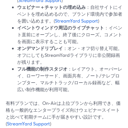
(
StreamYard Support
)
ウェビナー＋チャットの埋め込み
：自社サイトにイ
ベントを埋め込めるので、ブランド環境内で参加者
を囲い込めます。(
StreamYard Support
)
イベントウィンドウ周辺のライブチャット
：イベン
ト直前にオープンし、終了後にクローズ。コメント
を画面に表示することも可能。
オンデマンドリプレイ
：オン・オフ切り替え可能。
オフにしてもStreamYardライブラリに非公開録画
が残ります。
フル機能の制作スタジオ
：レイアウト、オーバーレ
イ、ローワーサード、画面共有、ノート/テレプロ
ンプター、マルチトラック/ローカル録画など、幅
広い制作機能が利用可能。
有料プランでは、On‑Airは上位プランから利用でき、価
格も一般的なエンタープライズ向けウェビナースイート
と比べて初期チームに手が届きやすい設計です。
(
StreamYard Support
)