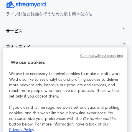
ライブ配信と録画を行うための最も簡単な方法
サービス
コミュニティ
Continue without accepting
StreamYard：
We use cookies
We use the necessary technical cookies to make our site work.
参加する
We'd also like to set analytics and profiling cookies to deliver
more relevant ads, improve our products and services, and
オン
X
reach more people who may love our products. These will be
Facebook
YouTube
ライ
(Twitter)
新しいタブで開く
新し
新しいタブで開く
set only if you accept them.
ンセ
ミナ
If you close this message, we won’t set analytics and profiling
ー
cookies, and this won’t limit your browsing experience. You
can customize your preferences with the
Customize cookies
Instagram
LinkedIn
新しいタブで開く
新しいタブで開く
button below. For more information, have a look at our
Privacy Policy