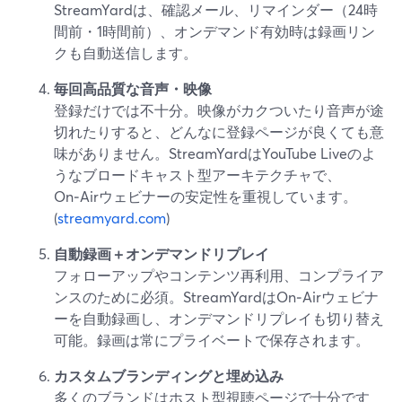
StreamYardは、確認メール、リマインダー（24時
間前・1時間前）、オンデマンド有効時は録画リン
クも自動送信します。
毎回高品質な音声・映像
登録だけでは不十分。映像がカクついたり音声が途
切れたりすると、どんなに登録ページが良くても意
味がありません。StreamYardはYouTube Liveのよ
うなブロードキャスト型アーキテクチャで、
On‑Airウェビナーの安定性を重視しています。
(
streamyard.com
)
自動録画＋オンデマンドリプレイ
フォローアップやコンテンツ再利用、コンプライア
ンスのために必須。StreamYardはOn‑Airウェビナ
ーを自動録画し、オンデマンドリプレイも切り替え
可能。録画は常にプライベートで保存されます。
カスタムブランディングと埋め込み
多くのブランドはホスト型視聴ページで十分です