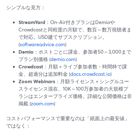
シンプルな見方：
StreamYard
：On‑Air付きプランはDemioや
Crowdcastと同程度の月額で、数百～数万視聴者ま
で対応。USD建てサブスクリプション。
(
softwareadvice.com
)
Demio
：ホストごとに課金、参加者50～3,000まで
プラン別価格 (
demio.com
)
Crowdcast
：月額＋ライブ参加者数・時間枠で課
金、超過分は追加料金 (
docs.crowdcast.io
)
Zoom Webinars
：月額ライセンス＋シングルユー
スライセンス混在、10K～100万参加者の大規模プ
ランはエンタープライズ価格。詳細な公開価格は非
掲載 (
zoom.com
)
コストパフォーマンスで重要なのは「紙面上の最安値」
ではなく：