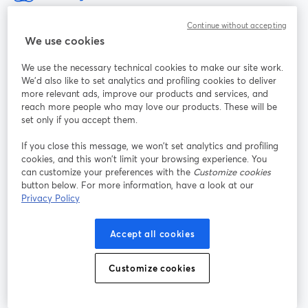
ライブ配信と録画を行うための最も簡単な方法
Continue without accepting
We use cookies
サービス
We use the necessary technical cookies to make our site work.
We'd also like to set analytics and profiling cookies to deliver
コミュニティ
more relevant ads, improve our products and services, and
reach more people who may love our products. These will be
set only if you accept them.
StreamYard：
If you close this message, we won’t set analytics and profiling
cookies, and this won’t limit your browsing experience. You
参加する
can customize your preferences with the
Customize cookies
button below. For more information, have a look at our
オン
X
Facebook
YouTube
Privacy Policy
ライ
(Twitter)
新しいタブで開く
新し
新しいタブで開く
ンセ
ミナ
Accept all cookies
ー
Instagram
LinkedIn
Customize cookies
新しいタブで開く
新しいタブで開く