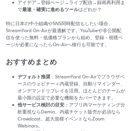
アイデア→登録ページ→ライブ配信→録画再利用ま
で
最速・確実に進めるツール
はどれか？
特に日本の中小組織やSNS同時配信もしたい場合、
StreamYard On‑Airが最適解です。YouTubeや非公開配
信を使った無料・低価格プランから始め、登録・視聴ペ
ージが必要になったらOn‑Airへ移行も可能です。
おすすめまとめ
デフォルト推奨
：StreamYard On‑Airでブラウザベ
ースのウェビナー＋内蔵登録、自動リマインダー、
オンデマンドリプレイを活用。ほとんどのチームが
最小限の設定で必要な機能をカバーできます。
他サービス検討の目安
：アプリ内マーケティング分
析重視ならDemio、内蔵チケット販売が必須なら
Crowdcast、超大規模イベントならZoom
Webinars。