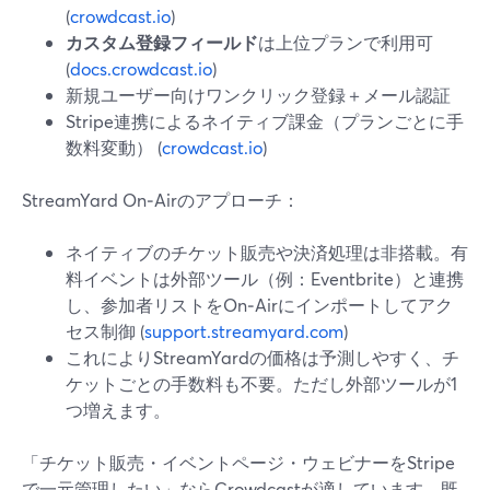
(
crowdcast.io
)
カスタム登録フィールド
は上位プランで利用可
(
docs.crowdcast.io
)
新規ユーザー向けワンクリック登録＋メール認証
Stripe連携によるネイティブ課金（プランごとに手
数料変動） (
crowdcast.io
)
StreamYard On‑Airのアプローチ：
ネイティブのチケット販売や決済処理は非搭載。有
料イベントは外部ツール（例：Eventbrite）と連携
し、参加者リストをOn‑Airにインポートしてアク
セス制御 (
support.streamyard.com
)
これによりStreamYardの価格は予測しやすく、チ
ケットごとの手数料も不要。ただし外部ツールが1
つ増えます。
「チケット販売・イベントページ・ウェビナーをStripe
で一元管理したい」ならCrowdcastが適しています。既