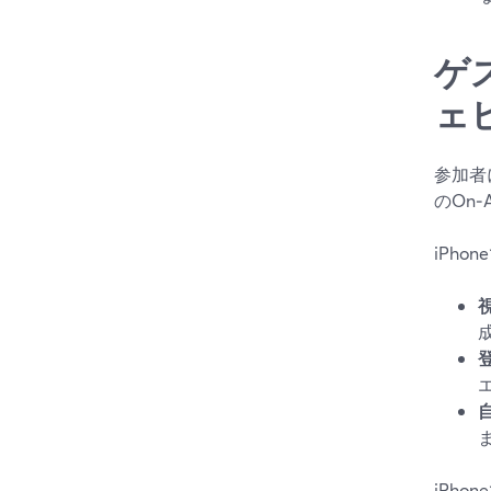
ゲス
ェ
参加者
のOn
iPho
ま
iPh