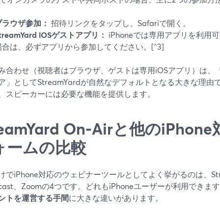
ブラウザ参加：
招待リンクをタップし、Safariで開く。
treamYard iOSゲストアプリ：
iPhoneでは専用アプリを利
場合は、必ずアプリから参加してください。[^3]
み合わせ（視聴者はブラウザ、ゲストは専用iOSアプリ）は、「i
ア」としてStreamYardが自然なデフォルトとなる大きな理
、スピーカーには必要な機能を提供します。
reamYard On‑Airと他のiPh
ォームの比較
でiPhone対応のウェビナーツールとしてよく挙がるのは、Strea
dcast、Zoomの4つです。どれもiPhoneユーザーが利用できま
ントを運営する手間
に大きな違いがあります。