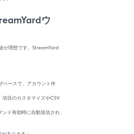
eamYardウ
想です。StreamYard
ウザベースで、アカウント作
項目のカスタマイズやCSV
マンド有効時に自動送信され
法があります：