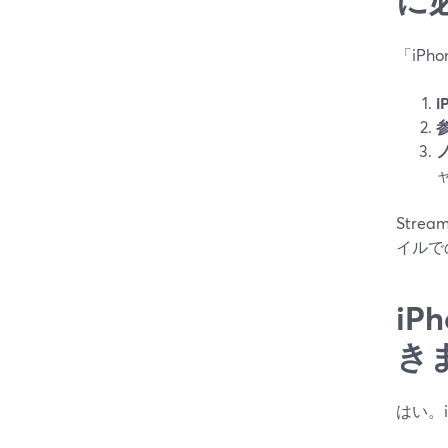
「iP
Str
イルで
iP
き
はい。i