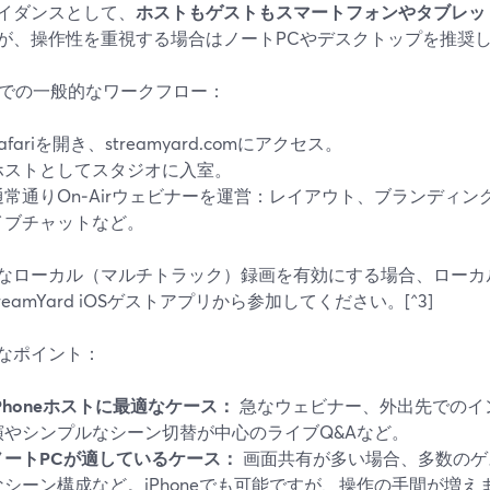
イダンスとして、
ホストもゲストもスマートフォンやタブレットから
が、操作性を重視する場合はノートPCやデスクトップを推奨して
oneでの一般的なワークフロー：
afariを開き、streamyard.comにアクセス。
ホストとしてスタジオに入室。
通常通りOn‑Airウェビナーを運営：レイアウト、ブランディ
イブチャットなど。
なローカル（マルチトラック）録画を有効にする場合、ローカル
reamYard iOSゲストアプリから参加してください。[^3]
なポイント：
iPhoneホストに最適なケース：
急なウェビナー、外出先でのイ
演やシンプルなシーン切替が中心のライブQ&Aなど。
ノートPCが適しているケース：
画面共有が多い場合、多数のゲ
なシーン構成など。iPhoneでも可能ですが、操作の手間が増え