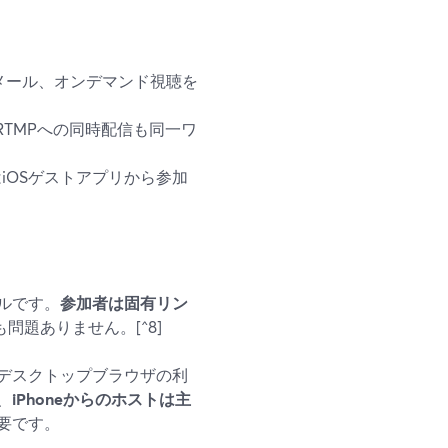
イメール、オンデマンド視聴を
、カスタムRTMPへの同時配信も同一ワ
はiOSゲストアプリから参加
ルです。
参加者は固有リン
も問題ありません。[^8]
応デスクトップブラウザの利
、
iPhoneからのホストは主
要です。