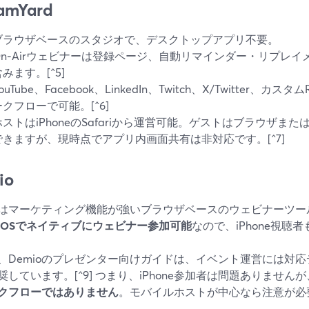
amYard
ブラウザベースのスタジオで、デスクトップアプリ不要。
On‑Airウェビナーは登録ページ、自動リマインダー・リプレ
みます。[^5]
ouTube、Facebook、LinkedIn、Twitch、X/Twitter
ークフローで可能。[^6]
ホストはiPhoneのSafariから運営可能。ゲストはブラウザまた
できますが、現時点でアプリ内画面共有は非対応です。[^7]
io
ioはマーケティング機能が強いブラウザベースのウェビナーツー
iOSでネイティブにウェビナー参加可能
なので、iPhone視聴者
、Demioのプレゼンター向けガイドは、イベント運営には対
奨しています。[^9] つまり、iPhone参加者は問題ありませんが
クフローではありません
。モバイルホストが中心なら注意が必