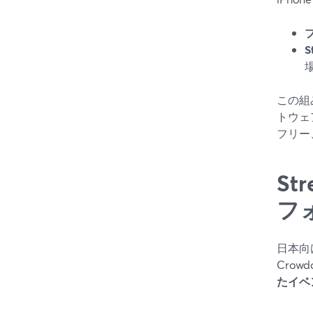
S
この組
トウェ
フリー
St
フ
日本向け
Crow
たイベ