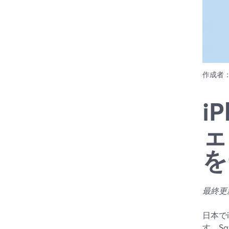
作成者
i
ェ
を
最終更新
日本で
す。S