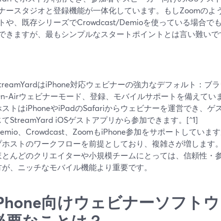
ナースタジオと登録機能が一体化しています。もしZoomのよ
トや、既存シリーズでCrowdcast/Demioを使っている場合でも
できますが、最もシンプルなスタートポイントとは言い難いで
StreamYardはiPhone対応ウェビナーの強力なデフォルト：
On‑Airウェビナーモード、登録、モバイルサポートを備えてい
ホストはiPhoneやiPadのSafariからウェビナーを運営でき
てStreamYard iOSゲストアプリから参加できます。[^1]
Demio、Crowdcast、ZoomもiPhone参加をサポートして
プホストのワークフローを前提としており、複雑さが増します
ほとんどのクリエイターや小規模チームにとっては、信頼性・
方が、ニッチなモバイル機能より重要です。
iPhone向けウェビナーソフト
必要なことは？