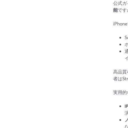
公式ガ
能
です
iPh
S
高品質
者はSt
実用的