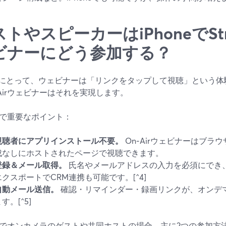
トやスピーカーはiPhoneでStr
ビナーにどう参加する？
にとって、ウェビナーは「リンクをタップして視聴」という体験が理
‑Airウェビナーはそれを実現します。
neで重要なポイント：
視聴者にアプリインストール不要。
On‑Airウェビナーはブラ
成なしにホストされたページで視聴できます。
登録＆メール取得。
氏名やメールアドレスの入力を必須にでき、
エクスポートでCRM連携も可能です。[^4]
自動メール送信。
確認・リマインダー・録画リンクが、オンデ
す。[^5]
oneでオンカメラのゲストや共同ホストの場合、主に2つの参加方