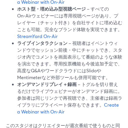
a Webinar with On‑Air
ホスト型・埋め込み型視聴ページ
– すべての
On‑Airウェビナーには専用視聴ページがあり、プ
レイヤー（チャット付き）を自社サイトに埋め込む
ことも可能。完全なブランド体験を実現できます。
StreamYard On‑Air
ライブインタラクション
– 視聴者はイベントウィ
ンドウでセッション前後・中にチャットでき、スタ
ジオ内でコメントを画面表示して番組のような体験
を演出できます。専用投票機能も今後追加予定で、
高度なQ&AやワードクラウドにはSlidoや
Mentimeterなど外部ツールも併用可能です。
オンデマンドリプレイ＋録画
– トグルを切り替え
るだけでライブウェビナーがオンデマンド録画に。
参加者は同じリンクで再視聴でき、主催者は録画ラ
イブラリにプライベート保存もできます。
Create
a Webinar with On‑Air
このスタジオはクリエイターが週次番組で使うものと同