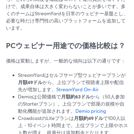
けで、成果自体は大きく変わらないことが多いです。多
くのチームはStreamYardを日常のウェビナー基盤とし、
必要な時だけ専門性の高いプラットフォームを追加して
います。
PCウェビナー用途での価格比較は？
価格は変動しますが、一般的な傾向は以下の通りです：
StreamYardはセルフサーブ型ウェビナープランが
月額49ドル
から。上位プランで視聴者上限や配信
先が増加します。
StreamYard On‑Air
Demioは公開価格で
月額約63ドル
から（50人参加
のStarterプラン）。上位プランで部屋の規模や自
動化機能が追加されます。
Demio pricing
CrowdcastのLiteプランは
月額約49ドル
で100人以
上・10イベント時間まで。上位プランで上限やホス
ト数が増え、超過分は追加料金となります。