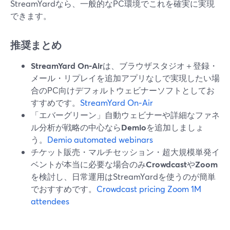
StreamYardなら、一般的なPC環境でこれを確実に実現
できます。
推奨まとめ
StreamYard On‑Air
は、ブラウザスタジオ＋登録・
メール・リプレイを追加アプリなしで実現したい場
合のPC向けデフォルトウェビナーソフトとしてお
すすめです。
StreamYard On‑Air
「エバーグリーン」自動ウェビナーや詳細なファネ
ル分析が戦略の中心なら
Demio
を追加しましょ
う。
Demio automated webinars
チケット販売・マルチセッション・超大規模単発イ
ベントが本当に必要な場合のみ
Crowdcast
や
Zoom
を検討し、日常運用はStreamYardを使うのが簡単
でおすすめです。
Crowdcast pricing
Zoom 1M
attendees