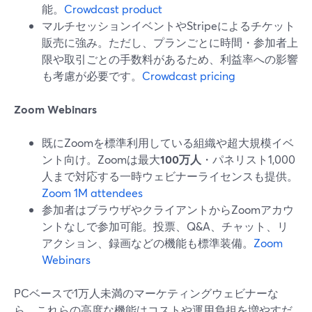
能。
Crowdcast product
マルチセッションイベントやStripeによるチケット
販売に強み。ただし、プランごとに時間・参加者上
限や取引ごとの手数料があるため、利益率への影響
も考慮が必要です。
Crowdcast pricing
Zoom Webinars
既にZoomを標準利用している組織や超大規模イベ
ント向け。Zoomは最大
100万人
・パネリスト1,000
人まで対応する一時ウェビナーライセンスも提供。
Zoom 1M attendees
参加者はブラウザやクライアントからZoomアカウ
ントなしで参加可能。投票、Q&A、チャット、リ
アクション、録画などの機能も標準装備。
Zoom
Webinars
PCベースで1万人未満のマーケティングウェビナーな
ら、これらの高度な機能はコストや運用負担を増やすだ