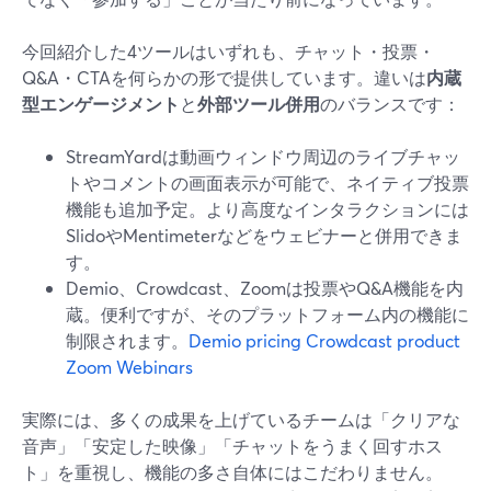
今回紹介した4ツールはいずれも、チャット・投票・
Q&A・CTAを何らかの形で提供しています。違いは
内蔵
型エンゲージメント
と
外部ツール併用
のバランスです：
StreamYardは動画ウィンドウ周辺のライブチャッ
トやコメントの画面表示が可能で、ネイティブ投票
機能も追加予定。より高度なインタラクションには
SlidoやMentimeterなどをウェビナーと併用できま
す。
Demio、Crowdcast、Zoomは投票やQ&A機能を内
蔵。便利ですが、そのプラットフォーム内の機能に
制限されます。
Demio pricing
Crowdcast product
Zoom Webinars
実際には、多くの成果を上げているチームは「クリアな
音声」「安定した映像」「チャットをうまく回すホス
ト」を重視し、機能の多さ自体にはこだわりません。