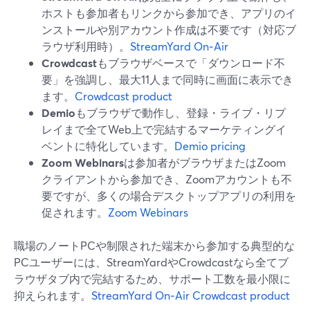
ホストも参加者もリンクから参加でき、アプリのイ
ンストールや別アカウント作成は不要です（対応ブ
ラウザ利用時）。
StreamYard On‑Air
Crowdcast
もブラウザベースで「ダウンロード不
要」を強調し、最大11人まで同時に画面に表示でき
ます。
Crowdcast product
Demio
もブラウザで動作し、登録・ライブ・リプ
レイまで全てWeb上で完結するマーケティングイ
ベントに特化しています。
Demio pricing
Zoom Webinars
は参加者がブラウザまたはZoom
クライアントから参加でき、Zoomアカウントも不
要ですが、多くの場合デスクトップアプリの利用を
促されます。
Zoom Webinars
職場のノートPCや制限された端末から参加する典型的な
PCユーザーには、StreamYardやCrowdcastなら全てブ
ラウザタブ内で完結するため、サポート工数を最小限に
抑えられます。
StreamYard On‑Air
Crowdcast product