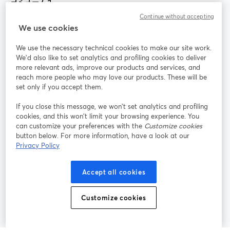
Continue without accepting
StreamYard：
We use cookies
We use the necessary technical cookies to make our site work.
参加する
We'd also like to set analytics and profiling cookies to deliver
more relevant ads, improve our products and services, and
オン
X
reach more people who may love our products. These will be
Facebook
YouTube
ライ
(Twitter)
新しいタブで開く
新し
新しいタブで開く
set only if you accept them.
ンセ
ミナ
If you close this message, we won’t set analytics and profiling
ー
cookies, and this won’t limit your browsing experience. You
can customize your preferences with the
Customize cookies
Instagram
LinkedIn
新しいタブで開く
新しいタブで開く
button below. For more information, have a look at our
Privacy Policy
Accept all cookies
利用規約
プラットフォーム利用規約
新しいタブで開く
新しいタブで開く
Customize cookies
個人情報保護方針
クッキーポリシー
新しいタブで開く
新しいタブで開く
クッキーの設定
ヘルプセンター
日本語