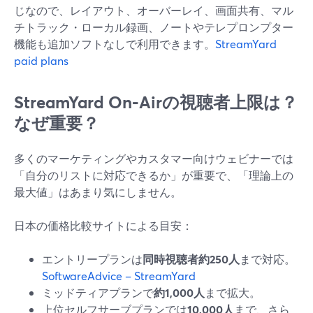
じなので、レイアウト、オーバーレイ、画面共有、マル
チトラック・ローカル録画、ノートやテレプロンプター
機能も追加ソフトなしで利用できます。
StreamYard
paid plans
StreamYard On‑Airの視聴者上限は？
なぜ重要？
多くのマーケティングやカスタマー向けウェビナーでは
「自分のリストに対応できるか」が重要で、「理論上の
最大値」はあまり気にしません。
日本の価格比較サイトによる目安：
エントリープランは
同時視聴者約250人
まで対応。
SoftwareAdvice – StreamYard
ミッドティアプランで
約1,000人
まで拡大。
上位セルフサーブプランでは
10,000人
まで、さら