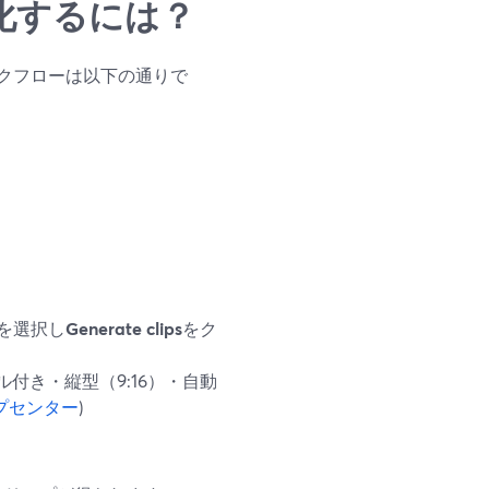
ls化するには？
クフローは以下の通りで
を選択し
Generate clips
をク
付き・縦型（9:16）・自動
ヘルプセンター
)