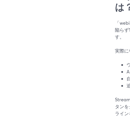
は
「web
陥らず1
す。
実際に
Str
タンを
ライン