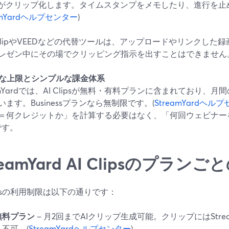
Iがクリップ化します。タイムスタンプをメモしたり、進行を止
amYardヘルプセンター
)
sClipやVEEDなどの代替ツールは、アップロードやリンクした
レゼン中にその場でクリッピング指示を出すことはできません
明確な上限とシンプルな課金体系
eamYardでは、AI Clipsが無料・有料プランに含まれており
います。Businessプランなら無制限です。(
StreamYardヘル
＝何クレジットか」を計算する必要はなく、「何回ウェビナー
です。
reamYard AI Clipsのプラ
lipsの利用制限は以下の通りです：
無料プラン
– 月2回までAIクリップ生成可能。クリップにはStre
え不可。(
StreamYardヘルプセンター
)