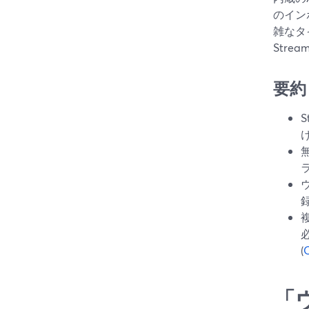
のイン
雑なタ
Str
要約
S
(
「