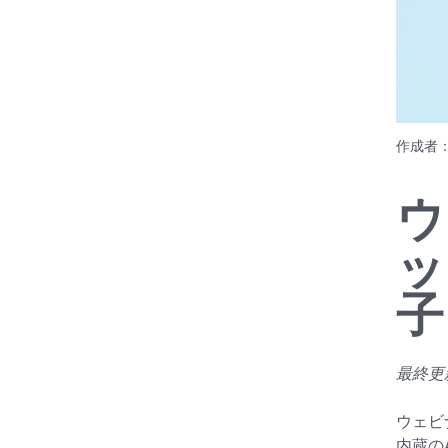
作成者
ウ
ッ
子
最終更新日
ウェビ
内蔵の