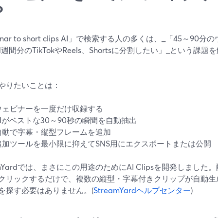
？
inar to short clips AI」で検索する人の多くは、_「45～
週間分のTikTokやReels、Shortsに分割したい」_という
やりたいことは：
ウェビナーを一度だけ収録する
AIがベストな30～90秒の瞬間を自動抽出
自動で字幕・縦型フレームを追加
追加ツールを最小限に抑えてSNS用にエクスポートまたは公開
eamYardでは、まさにこの用途のためにAI Clipsを開発しま
クリックするだけで、複数の縦型・字幕付きクリップが自動生
を探す必要はありません。(
StreamYardヘルプセンター
)