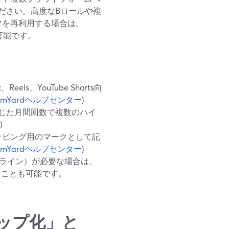
ださい。高度なBロールや複
ンツを再利用する場合は、
も可能です。
eels、YouTube Shorts向
eamYardヘルプセンター
)
に応じた月間回数で複数のハイ
)
クリッピング用のマークとして記
eamYardヘルプセンター
)
ライン）が必要な場合は、
せることも可能です。
ップ化」と