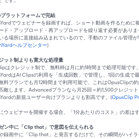
」です。
1つのプラットフォームで完結
eamYardでウェビナーを録画すれば、ショート動画を作るため
ード・アップロード・再アップロードを繰り返す必要がありません。
いる場所に直接組み込まれているので、手動のファイル管理が
amYardヘルプセンター
)
クレジット制よりも寛大な処理量
sClipはクレジット制で、無料枠は月に約1時間まで処理可能です。
amYardはAI Clipsの利用を「生成回数」で管理し、1回の生
無料プランでも月12時間まで利用可能で、これはOpusClipの約7
敵します。Advancedプランなら月25回＝約1,500クレジット
eamYardの新規ユーザー向けプランよりも割高です。(
OpusClip Pr
にウェビナーを開催する場合、「1分あたりのコスト」の差は
レゼン中に「Clip that」で意図を伝えられる
や録画中に「Clip that」と発言するだけで、その瞬間がハ