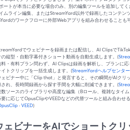
ポートが本当に必要な場合のみ、別の編集ツールを追加してく
イムライン編集、またはStreamYard以外で録画したコンテ
eamYardのワークフローに外部Webアプリを組み合わせること
treamYardでウェビナーを録画または配信し、AI ClipsでTikTok、R
けの縦型・自動字幕付きショート動画を自動生成します。(
Str
無料・有料プラン問わず、AI Clipsは録画を解析し、プラン
ライトクリップを一括生成します。(
StreamYardヘルプセンター
ウェビナー中に「Clip that」と発言すると、その瞬間がAI
録され、長時間録画から探す手間を大幅に削減できます。(
Str
複数ソースのライブラリや高度な編集（Bロール、複雑なタイム
必要に応じてOpusClipやVEEDなどの代替ツールと組み合わ
OpusClip
·
VEED
)
ウェビナーをAIでショートクリ