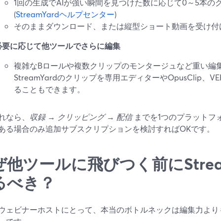
1回の生成でAIが強い瞬間を見つけた数に応じて0～5本の
(
StreamYardヘルプセンター
)
そのままダウンロード、または縦型ショート動画を受け付け
必要に応じて他ツールでさらに編集
複雑なBロールや複数クリップのモンタージュなど重い編
StreamYardのクリップを専用エディターやOpusClip
ることもできます。
れなら、
収録 → クリッピング → 配信
までを1つのプラットフ
ある場合のみ追加サブスクリプションを検討すればOKです。
ぜ他ツールに飛びつく前にStrea
るべき？
ウェビナーホストにとって、本当のボトルネックは編集力より