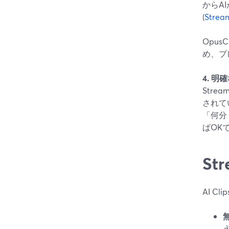
からA
(
Stre
Opu
め、プ
4. 
Str
されて
「何分
ばOK
St
AI C