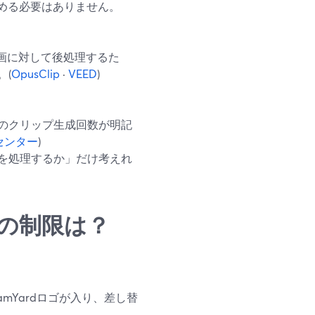
める必要はありません。
録画に対して後処理するた
。(
OpusClip
·
VEED
)
、月間のクリップ生成回数が明記
プセンター
)
を処理するか」だけ考えれ
ンごとの制限は？
amYardロゴが入り、差し替