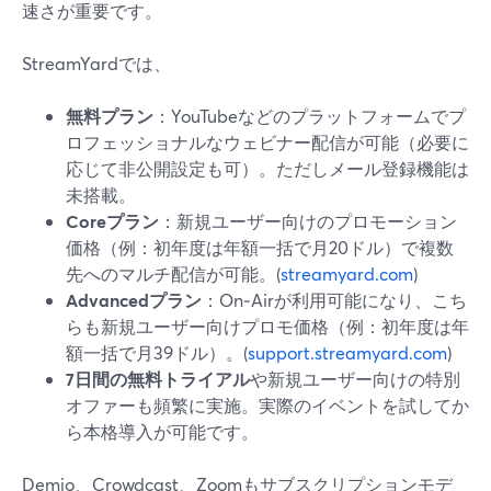
速さが重要です。
StreamYardでは、
無料プラン
：YouTubeなどのプラットフォームでプ
ロフェッショナルなウェビナー配信が可能（必要に
応じて非公開設定も可）。ただしメール登録機能は
未搭載。
Coreプラン
：新規ユーザー向けのプロモーション
価格（例：初年度は年額一括で月20ドル）で複数
先へのマルチ配信が可能。(
streamyard.com
)
Advancedプラン
：On‑Airが利用可能になり、こち
らも新規ユーザー向けプロモ価格（例：初年度は年
額一括で月39ドル）。(
support.streamyard.com
)
7日間の無料トライアル
や新規ユーザー向けの特別
オファーも頻繁に実施。実際のイベントを試してか
ら本格導入が可能です。
Demio、Crowdcast、Zoomもサブスクリプションモデ