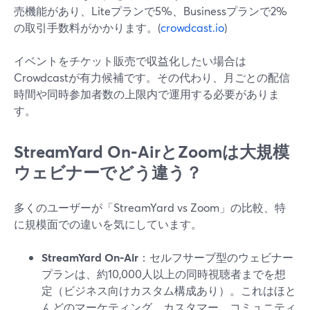
売機能があり、Liteプランで5%、Businessプランで2%
の取引手数料がかかります。(
crowdcast.io
)
イベントをチケット販売で収益化したい場合は
Crowdcastが有力候補です。その代わり、月ごとの配信
時間や同時参加者数の上限内で運用する必要がありま
す。
StreamYard On‑AirとZoomは大規模
ウェビナーでどう違う？
多くのユーザーが「StreamYard vs Zoom」の比較、特
に規模面での違いを気にしています。
StreamYard On‑Air
：セルフサーブ型のウェビナー
プランは、約10,000人以上の同時視聴者までを想
定（ビジネス向けカスタム構成あり）。これはほと
んどのマーケティング、カスタマー、コミュニティ