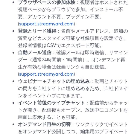
ブラウザベースの参加体験
：視聴者はホストされた
視聴ページからブラウザで参加。インストール不
要、アカウント不要、プラグイン不要。
(
support.streamyard.com
)
登録とリード獲得
：名前やメールアドレス、追加の
質問などカスタマイズ可能な登録項目を設定でき、
登録者情報はCSVでエクスポート可能。
自動メール送信
：確認メールは即時送信、リマイン
ダー（通常24時間前・1時間前）、オンデマンド再
生が有効な場合は録画リンクも自動送信。
(
support.streamyard.com
)
ウェビナー＋チャットの埋め込み
：動画とチャット
の両方を自社サイトに埋め込めるため、自社ドメイ
ンをイベントハブにできます。
イベント前後のライブチャット
：配信前からチャッ
トが開き、配信後もオープン。放送中にコメントを
画面に表示することも可能。
オンデマンド再生の切替
：ワンクリックでイベント
をオンデマンド公開しつつ、編集用のプライベート