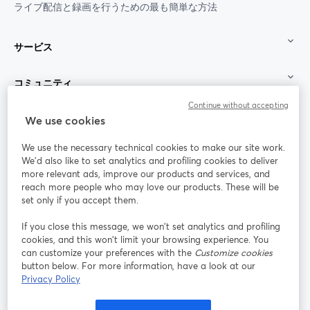
ライブ配信と録画を行うための最も簡単な方法
サービス
コミュニティ
Continue without accepting
StreamYard：
We use cookies
We use the necessary technical cookies to make our site work.
参加する
We'd also like to set analytics and profiling cookies to deliver
more relevant ads, improve our products and services, and
オン
X
reach more people who may love our products. These will be
Facebook
YouTube
ライ
(Twitter)
新しいタブで開く
新し
新しいタブで開く
set only if you accept them.
ンセ
ミナ
If you close this message, we won’t set analytics and profiling
ー
cookies, and this won’t limit your browsing experience. You
can customize your preferences with the
Customize cookies
Instagram
LinkedIn
新しいタブで開く
新しいタブで開く
button below. For more information, have a look at our
Privacy Policy