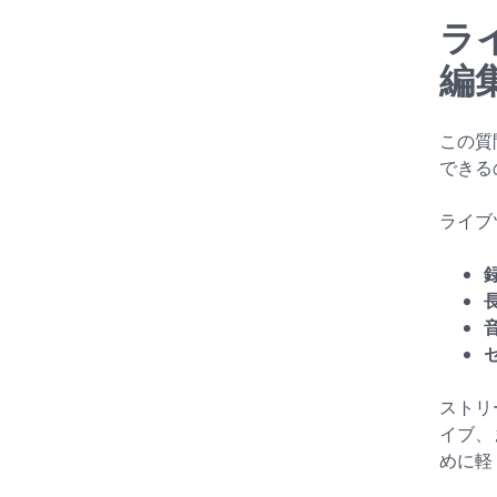
ラ
編
この質
できる
ライブ
ストリ
イブ、
めに軽