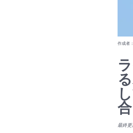
作成者
ラ
る
し
合
最終更新日