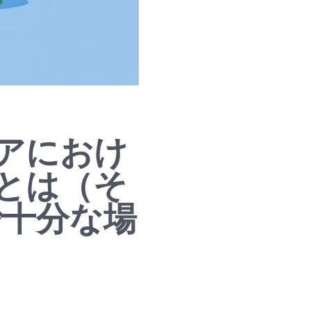
アにおけ
とは（そ
けで十分な場