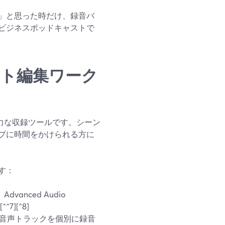
」と思った時だけ、録音バ
ビジネスポッドキャストで
ャスト編集ワーク
する強力な収録ツールです。シーン
プに時間をかけられる方に
す：
anced Audio
][^8]
大6つの音声トラックを個別に録音