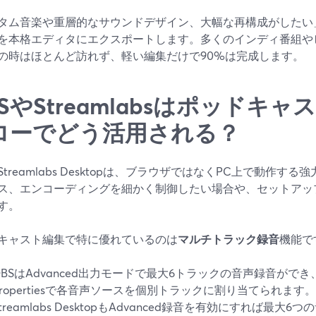
タム音楽や重層的なサウンドデザイン、大幅な再構成がしたい
を本格エディタにエクスポートします。多くのインディ番組や
の時はほとんど訪れず、軽い編集だけで90%は完成します。
SやStreamlabsはポッドキ
ローでどう活用される？
Streamlabs Desktopは、ブラウザではなくPC上で動作
ス、エンコーディングを細かく制御したい場合や、セットアッ
す。
キャスト編集で特に優れているのは
マルチトラック録音
機能で
OBSはAdvanced出力モードで最大6トラックの音声録音ができ、Adv
Propertiesで各音声ソースを個別トラックに割り当てられます。[^^7
Streamlabs DesktopもAdvanced録音を有効にすれば最