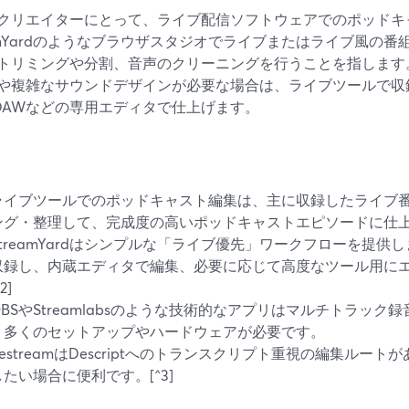
クリエイターにとって、ライブ配信ソフトウェアでのポッドキ
eamYardのようなブラウザスタジオでライブまたはライブ風の
トリミングや分割、音声のクリーニングを行うことを指します
や複雑なサウンドデザインが必要な場合は、ライブツールで収録した後
、DAWなどの専用エディタで仕上げます。
ライブツールでのポッドキャスト編集は、主に収録したライブ
ング・整理して、完成度の高いポッドキャストエピソードに仕上げ
StreamYardはシンプルな「ライブ優先」ワークフローを提
収録し、内蔵エディタで編集、必要に応じて高度なツール用に
^2]
OBSやStreamlabsのような技術的なアプリはマルチトラッ
り多くのセットアップやハードウェアが必要です。
RestreamはDescriptへのトランスクリプト重視の編集ルー
したい場合に便利です。[^3]