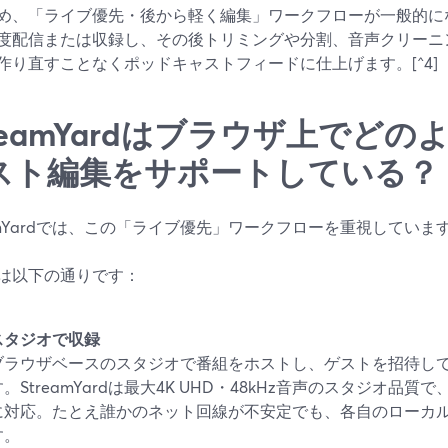
め、「ライブ優先・後から軽く編集」ワークフローが一般的に
度配信または収録し、その後トリミングや分割、音声クリーニ
作り直すことなくポッドキャストフィードに仕上げます。[^4]
treamYardはブラウザ上でど
スト編集をサポートしている？
eamYardでは、この「ライブ優先」ワークフローを重視していま
は以下の通りです：
スタジオで収録
ブラウザベースのスタジオで番組をホストし、ゲストを招待し
す。StreamYardは最大4K UHD・48kHz音声のスタジオ品
に対応。たとえ誰かのネット回線が不安定でも、各自のローカ
す。