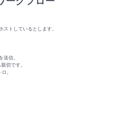
ワークフロー
ホストしているとします。
クを送信。
も親切です。
トロ。