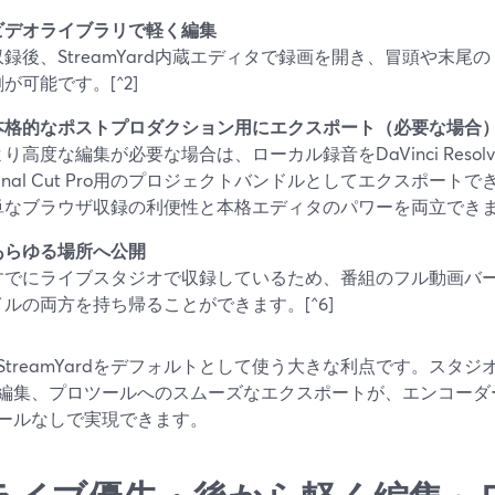
ビデオライブラリで軽く編集
収録後、StreamYard内蔵エディタで録画を開き、冒頭や末
割が可能です。[^2]
本格的なポストプロダクション用にエクスポート（必要な場合
り高度な編集が必要な場合は、ローカル録音をDaVinci Resolve、Ad
Final Cut Pro用のプロジェクトバンドルとしてエクスポートで
単なブラウザ収録の利便性と本格エディタのパワーを両立でき
あらゆる場所へ公開
すでにライブスタジオで収録しているため、番組のフル動画バ
イルの両方を持ち帰ることができます。[^6]
StreamYardをデフォルトとして使う大きな利点です。スタ
編集、プロツールへのスムーズなエクスポートが、エンコーダ
ールなしで実現できます。