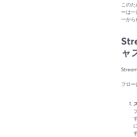
このた
ーは一
一から
S
ャ
Str
フロー