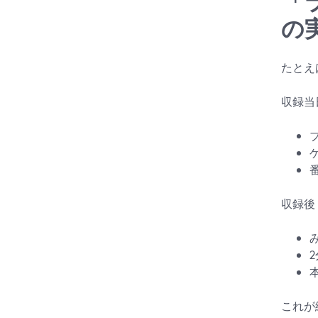
「
の
たとえ
収録当
収録後
これが