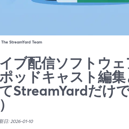
：
The StreamYard Team
イブ配信ソフトウェ
ポッドキャスト編集
てStreamYardだ
）
: 2026-01-10