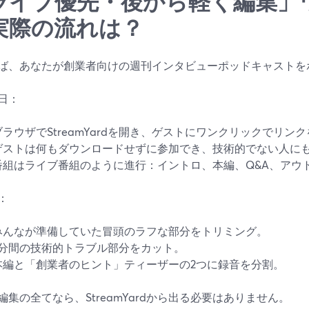
ライブ優先・後から軽く編集」
実際の流れは？
ば、あなたが創業者向けの週刊インタビューポッドキャストを
日：
ブラウザでStreamYardを開き、ゲストにワンクリックでリン
ゲストは何もダウンロードせずに参加でき、技術的でない人に
番組はライブ番組のように進行：イントロ、本編、Q&A、アウ
：
みんなが準備していた冒頭のラフな部分をトリミング。
2分間の技術的トラブル部分をカット。
本編と「創業者のヒント」ティーザーの2つに録音を分割。
編集の全てなら、StreamYardから出る必要はありません。