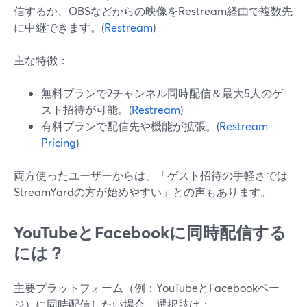
信するか、OBSなどからの映像をRestream経由で複数先
に中継できます。(
Restream
)
主な特徴：
無料プランで2チャンネル同時配信＆最大5人のゲ
スト招待が可能。(
Restream
)
有料プランで配信先や機能が拡張。(
Restream
Pricing
)
両方使ったユーザーからは、「ゲスト招待の手軽さでは
StreamYardの方が始めやすい」との声もあります。
YouTubeとFacebookに同時配信する
には？
主要プラットフォーム（例：YouTubeとFacebookペー
ジ）に同時配信したい場合、選択肢は：