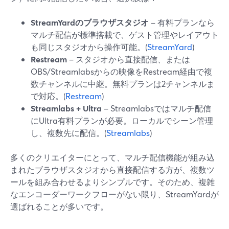
StreamYardのブラウザスタジオ
– 有料プランなら
マルチ配信が標準搭載で、ゲスト管理やレイアウト
も同じスタジオから操作可能。(
StreamYard
)
Restream
– スタジオから直接配信、または
OBS/Streamlabsからの映像をRestream経由で複
数チャンネルに中継。無料プランは2チャンネルま
で対応。(
Restream
)
Streamlabs + Ultra
– Streamlabsではマルチ配信
にUltra有料プランが必要。ローカルでシーン管理
し、複数先に配信。(
Streamlabs
)
多くのクリエイターにとって、マルチ配信機能が組み込
まれたブラウザスタジオから直接配信する方が、複数ツ
ールを組み合わせるよりシンプルです。そのため、複雑
なエンコーダーワークフローがない限り、StreamYardが
選ばれることが多いです。