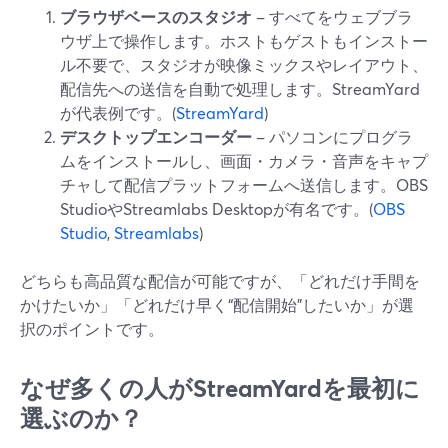
ブラウザベースのスタジオ
– すべてをウェブブラ
ウザ上で操作します。ホストもゲストもインストー
ル不要で、スタジオが映像ミックスやレイアウト、
配信先への送信を自動で処理します。StreamYard
が代表例です。(
StreamYard
)
デスクトップエンコーダー
– パソコンにプログラ
ムをインストールし、画面・カメラ・音声をキャプ
チャして配信プラットフォームへ送信します。OBS
StudioやStreamlabs Desktopが有名です。(
OBS
Studio
,
Streamlabs
)
どちらも高品質な配信が可能ですが、「どれだけ手間を
かけたいか」「どれだけ早く“配信開始”したいか」が選
択のポイントです。
なぜ多くの人がStreamYardを最初に
選ぶのか？