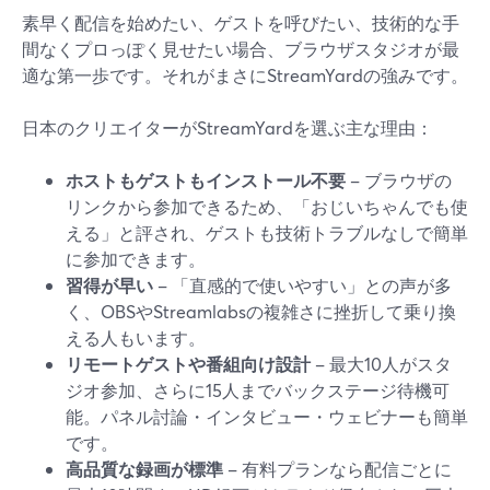
素早く配信を始めたい、ゲストを呼びたい、技術的な手
間なくプロっぽく見せたい場合、ブラウザスタジオが最
適な第一歩です。それがまさにStreamYardの強みです。
日本のクリエイターがStreamYardを選ぶ主な理由：
ホストもゲストもインストール不要
– ブラウザの
リンクから参加できるため、「おじいちゃんでも使
える」と評され、ゲストも技術トラブルなしで簡単
に参加できます。
習得が早い
– 「直感的で使いやすい」との声が多
く、OBSやStreamlabsの複雑さに挫折して乗り換
える人もいます。
リモートゲストや番組向け設計
– 最大10人がスタ
ジオ参加、さらに15人までバックステージ待機可
能。パネル討論・インタビュー・ウェビナーも簡単
です。
高品質な録画が標準
– 有料プランなら配信ごとに