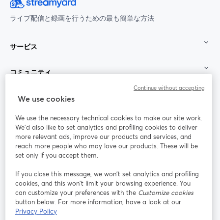
ライブ配信と録画を行うための最も簡単な方法
サービス
コミュニティ
Continue without accepting
StreamYard：
We use cookies
We use the necessary technical cookies to make our site work.
参加する
We'd also like to set analytics and profiling cookies to deliver
more relevant ads, improve our products and services, and
オン
X
reach more people who may love our products. These will be
Facebook
YouTube
ライ
(Twitter)
新しいタブで開く
新し
新しいタブで開く
set only if you accept them.
ンセ
ミナ
If you close this message, we won’t set analytics and profiling
ー
cookies, and this won’t limit your browsing experience. You
can customize your preferences with the
Customize cookies
Instagram
LinkedIn
新しいタブで開く
新しいタブで開く
button below. For more information, have a look at our
Privacy Policy