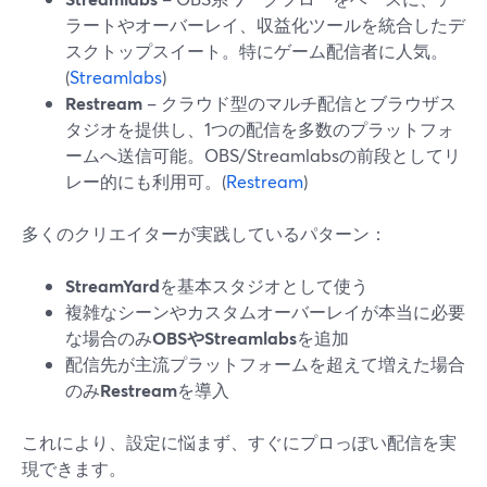
ラートやオーバーレイ、収益化ツールを統合したデ
スクトップスイート。特にゲーム配信者に人気。
(
Streamlabs
)
Restream
– クラウド型のマルチ配信とブラウザス
タジオを提供し、1つの配信を多数のプラットフォ
ームへ送信可能。OBS/Streamlabsの前段としてリ
レー的にも利用可。(
Restream
)
多くのクリエイターが実践しているパターン：
StreamYard
を基本スタジオとして使う
複雑なシーンやカスタムオーバーレイが本当に必要
な場合のみ
OBSやStreamlabs
を追加
配信先が主流プラットフォームを超えて増えた場合
のみ
Restream
を導入
これにより、設定に悩まず、すぐにプロっぽい配信を実
現できます。