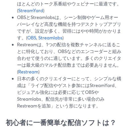
ほとんどのトーク系番組やウェビナーに最適です。
(
StreamYard
)
OBSとStreamlabsは、シーン制御やゲーム用オー
バーレイなど高度な機能を持つデスクトップアプリ
ですが、設定が多く、習得にはやや時間がかかりま
す。(
OBS
,
Streamlabs
)
Restreamは、1つの配信を複数チャンネルに送るこ
とに特化しており、OBSなどのエンコーダーと組み
合わせて使うのに適しています。多くのクリエイタ
ーは最大級のマルチ配信数までは必要ありません。
(
Restream
)
日本の多くのクリエイターにとって、シンプルな構
成は「ライブ配信やゲスト参加にはStreamYard、
ビジュアル強化には必要に応じてOBSや
Streamlabs、配信先が非常に多い場合のみ
Restreamを追加」という形になります。
初心者に一番簡単な配信ソフトは？