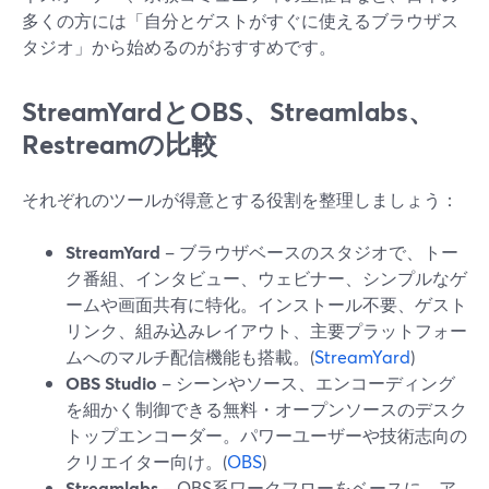
多くの方には「自分とゲストがすぐに使えるブラウザス
タジオ」から始めるのがおすすめです。
StreamYardとOBS、Streamlabs、
Restreamの比較
それぞれのツールが得意とする役割を整理しましょう：
StreamYard
– ブラウザベースのスタジオで、トー
ク番組、インタビュー、ウェビナー、シンプルなゲ
ームや画面共有に特化。インストール不要、ゲスト
リンク、組み込みレイアウト、主要プラットフォー
ムへのマルチ配信機能も搭載。(
StreamYard
)
OBS Studio
– シーンやソース、エンコーディング
を細かく制御できる無料・オープンソースのデスク
トップエンコーダー。パワーユーザーや技術志向の
クリエイター向け。(
OBS
)
Streamlabs
– OBS系ワークフローをベースに、ア