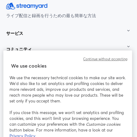
ライブ配信と録画を行うための最も簡単な方法
サービス
コミュニティ
Continue without accepting
StreamYard：
We use cookies
We use the necessary technical cookies to make our site work.
参加する
We'd also like to set analytics and profiling cookies to deliver
more relevant ads, improve our products and services, and
オン
X
reach more people who may love our products. These will be
Facebook
YouTube
ライ
(Twitter)
新しいタブで開く
新し
新しいタブで開く
set only if you accept them.
ンセ
ミナ
If you close this message, we won’t set analytics and profiling
ー
cookies, and this won’t limit your browsing experience. You
can customize your preferences with the
Customize cookies
Instagram
LinkedIn
新しいタブで開く
新しいタブで開く
button below. For more information, have a look at our
Privacy Policy