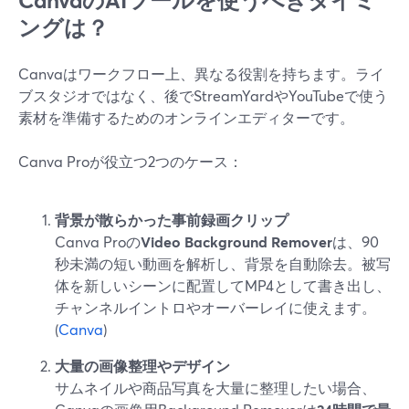
CanvaのAIツールを使うべきタイミ
ングは？
Canvaはワークフロー上、異なる役割を持ちます。ライ
ブスタジオではなく、後でStreamYardやYouTubeで使う
素材を準備するためのオンラインエディターです。
Canva Proが役立つ2つのケース：
背景が散らかった事前録画クリップ
Canva Proの
Video Background Remover
は、90
秒未満の短い動画を解析し、背景を自動除去。被写
体を新しいシーンに配置してMP4として書き出し、
チャンネルイントロやオーバーレイに使えます。
(
Canva
)
大量の画像整理やデザイン
サムネイルや商品写真を大量に整理したい場合、