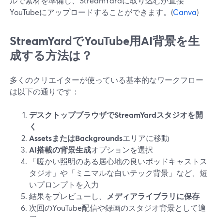
ルで素材を準備し、StreamYardに取り込むか直接
YouTubeにアップロードすることができます。(
Canva
)
StreamYardでYouTube用AI背景を生
成する方法は？
多くのクリエイターが使っている基本的なワークフロー
は以下の通りです：
デスクトップブラウザでStreamYardスタジオを開
く
AssetsまたはBackgrounds
エリアに移動
AI搭載の背景生成
オプションを選択
「暖かい照明のある居心地の良いポッドキャストス
タジオ」や「ミニマルな白いテック背景」など、短
いプロンプトを入力
結果をプレビューし、
メディアライブラリに保存
次回のYouTube配信や録画のスタジオ背景として適