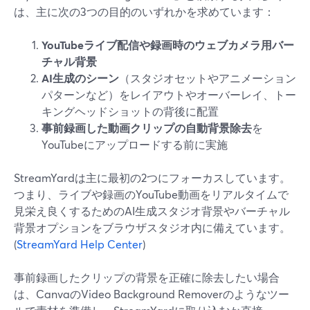
は、主に次の3つの目的のいずれかを求めています：
YouTubeライブ配信や録画時のウェブカメラ用バー
チャル背景
AI生成のシーン
（スタジオセットやアニメーション
パターンなど）をレイアウトやオーバーレイ、トー
キングヘッドショットの背後に配置
事前録画した動画クリップの自動背景除去
を
YouTubeにアップロードする前に実施
StreamYardは主に最初の2つにフォーカスしています。
つまり、ライブや録画のYouTube動画をリアルタイムで
見栄え良くするためのAI生成スタジオ背景やバーチャル
背景オプションをブラウザスタジオ内に備えています。
(
StreamYard Help Center
)
事前録画したクリップの背景を正確に除去したい場合
は、CanvaのVideo Background Removerのようなツー