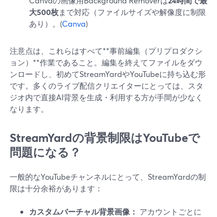
Canvaの画像用Background Removerは
24時間で最
大500枚
まで対応（ファイルサイズや解像度に制限
あり）。(
Canva
)
注意点は、これらはすべて**事前編集（プリプロダクシ
ョン）**作業であること。編集を終えてファイルをダウ
ンロードし、初めてStreamYardやYouTubeに持ち込む形
です。多くのライブ配信クリエイターにとっては、スタ
ジオ内で直接AI背景を生成・利用する方が手間が少なく
なります。
StreamYardの背景制限はYouTubeで
問題になる？
一般的なYouTubeチャンネルにとって、StreamYardの制
限は十分余裕があります：
カスタムバーチャル背景画像：
アカウントごとに