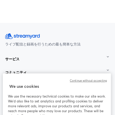
ライブ配信と録画を行うための最も簡単な方法
サービス
コミュニティ
Continue without accepting
StreamYard：
We use cookies
We use the necessary technical cookies to make our site work.
参加する
We'd also like to set analytics and profiling cookies to deliver
more relevant ads, improve our products and services, and
オン
X
reach more people who may love our products. These will be
Facebook
YouTube
ライ
(Twitter)
新しいタブで開く
新し
新しいタブで開く