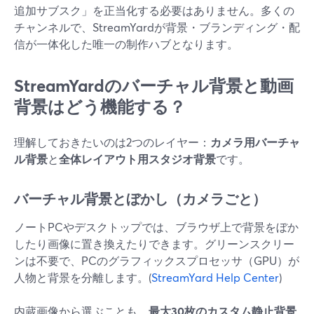
追加サブスク」を正当化する必要はありません。多くの
チャンネルで、StreamYardが背景・ブランディング・配
信が一体化した唯一の制作ハブとなります。
StreamYardのバーチャル背景と動画
背景はどう機能する？
理解しておきたいのは2つのレイヤー：
カメラ用バーチャ
ル背景
と
全体レイアウト用スタジオ背景
です。
バーチャル背景とぼかし（カメラごと）
ノートPCやデスクトップでは、ブラウザ上で背景をぼか
したり画像に置き換えたりできます。グリーンスクリー
ンは不要で、PCのグラフィックスプロセッサ（GPU）が
人物と背景を分離します。(
StreamYard Help Center
)
内蔵画像から選ぶことも、
最大30枚のカスタム静止背景