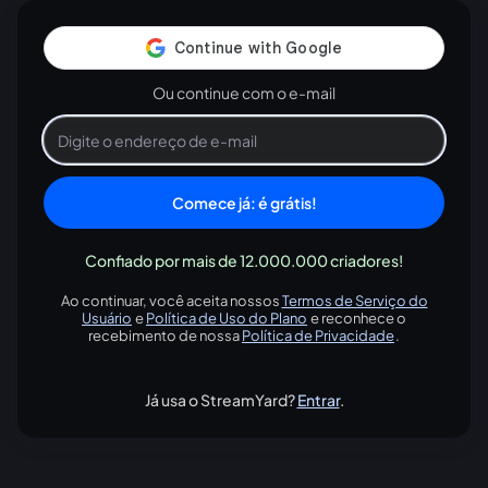
Ou continue com o e-mail
Comece já: é grátis!
Confiado por mais de 12.000.000 criadores!
Ao continuar, você aceita nossos
Termos de Serviço do
Usuário
e
Política de Uso do Plano
e reconhece o
abre em uma nova guia
abre em uma nova guia
recebimento de nossa
Política de Privacidade
.
abre em uma nova
Já usa o StreamYard?
Entrar
.