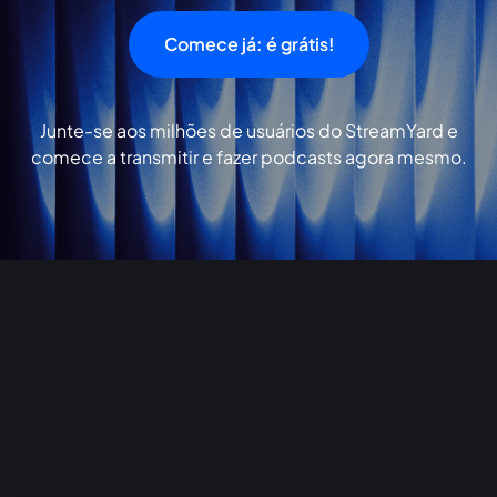
Comece já: é grátis!
Junte-se aos milhões de usuários do StreamYard e
comece a transmitir e fazer podcasts agora mesmo.