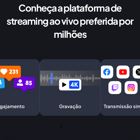
Conheça a plataforma de
streaming ao vivo preferida por
milhões
gajamento
Gravação
Transmissão si