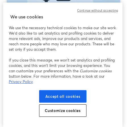
Continue without accepting
We use cookies
We use the necessary technical cookies to make our site work.
We'd also like to set analytics and profiling cookies to deliver
Streaming-Software mit Aufnahme: Was
more relevant ads, improve our products and services, and
nutzen (und wann)?
reach more people who may love our products. These will be
set only if you accept them.
Mehr lesen
If you close this message, we won’t set analytics and profiling
cookies, and this won’t limit your browsing experience. You
can customize your preferences with the
Customize cookies
button below. For more information, have a look at our
Privacy Policy
Accept all cookies
Customize cookies