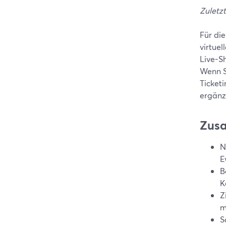
Zuletzt
Für di
virtue
Live-S
Wenn S
Ticketi
ergänz
Zus
N
E
B
K
Z
m
S