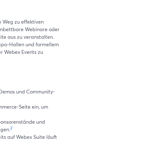
e Weg zu effektiven
einbettbare Webinare oder
te aus zu veranstalten.
xpo-Hallen und formellem
der Webex Events zu
e-Demos und Community-
mmerce-Seite ein, um
Sponsorenstände und
2
igen.
ts auf Webex Suite läuft