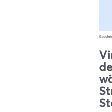
Geschr
Vi
de
wä
St
St