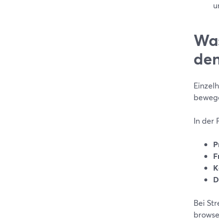
u
Was
den
Einzel
beweg
In der 
P
F
K
D
Bei St
browse