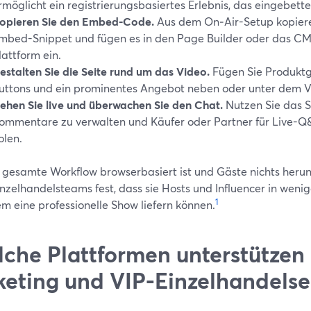
rmöglicht ein registrierungsbasiertes Erlebnis, das eingebett
opieren Sie den Embed-Code.
Aus dem On‑Air-Setup kopieren
mbed-Snippet und fügen es in den Page Builder oder das C
lattform ein.
estalten Sie die Seite rund um das Video.
Fügen Sie Produktg
uttons und ein prominentes Angebot neben oder unter dem V
ehen Sie live und überwachen Sie den Chat.
Nutzen Sie das 
ommentare zu verwalten und Käufer oder Partner für Live-Q&
olen.
 gesamte Workflow browserbasiert ist und Gäste nichts herun
inzelhandelsteams fest, dass sie Hosts und Influencer in weni
1
m eine professionelle Show liefern können.
che Plattformen unterstützen
keting und VIP-Einzelhandelse