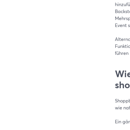
hinzufü
Backst
Mehrsp
Event 
Altern
Funkti
führen
Wie
sho
Shoppb
wie na
Ein gän