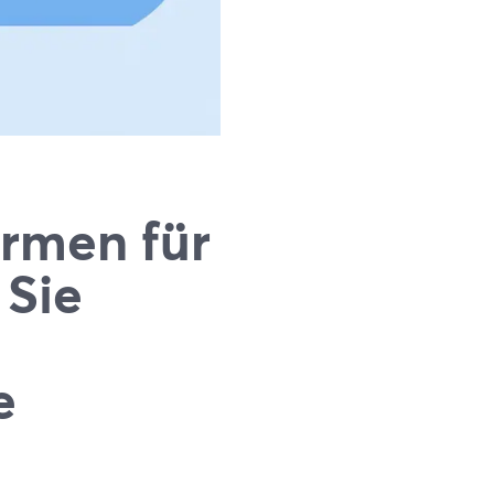
ormen für
 Sie
e