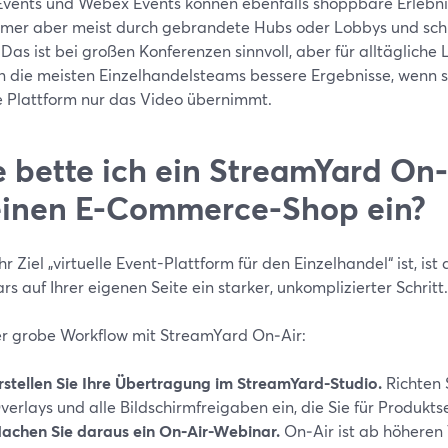
vents und Webex Events können ebenfalls shoppbare Erlebniss
hmer aber meist durch gebrandete Hubs oder Lobbys und sch
 Das ist bei großen Konferenzen sinnvoll, aber für alltäglich
n die meisten Einzelhandelsteams bessere Ergebnisse, wenn si
e Plattform nur das Video übernimmt.
 bette ich ein StreamYard On
einen E-Commerce-Shop ein?
r Ziel „virtuelle Event-Plattform für den Einzelhandel“ ist, ist
s auf Ihrer eigenen Seite ein starker, unkomplizierter Schritt.
er grobe Workflow mit StreamYard On‑Air:
rstellen Sie Ihre Übertragung im StreamYard-Studio.
Richten 
verlays und alle Bildschirmfreigaben ein, die Sie für Produkts
achen Sie daraus ein On‑Air-Webinar.
On‑Air ist ab höheren 