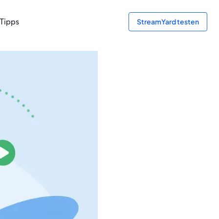
Tipps
StreamYard testen