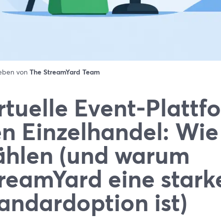
ieben von
The StreamYard Team
rtuelle Event-Plattf
n Einzelhandel: Wie
hlen (und warum
reamYard eine stark
andardoption ist)