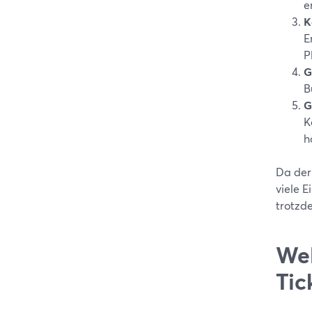
e
K
E
P
G
B
G
K
h
Da der
viele E
trotzde
Wel
Tic