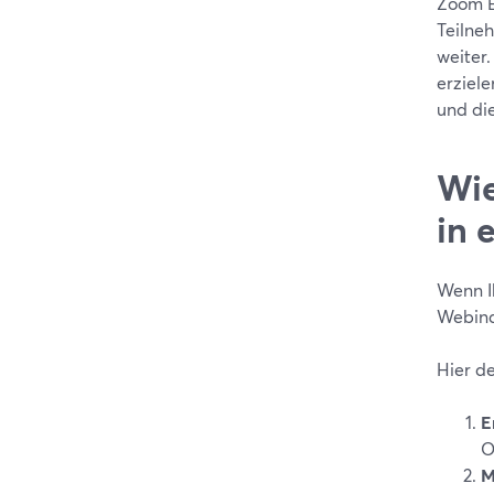
Zoom E
Teilne
weiter.
erziele
und di
Wie
in 
Wenn Ih
Webinar
Hier d
E
O
M