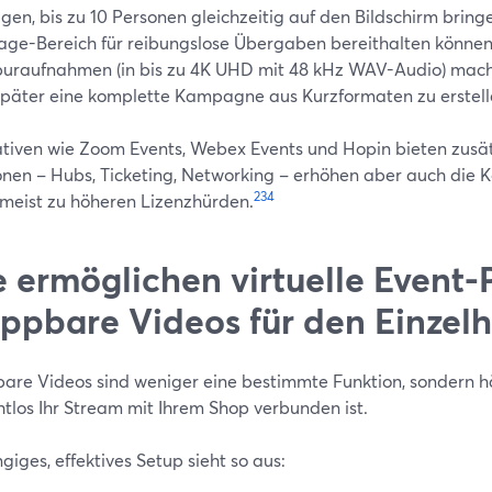
gen, bis zu 10 Personen gleichzeitig auf den Bildschirm brin
age-Bereich für reibungslose Übergaben bereithalten können
uraufnahmen (in bis zu 4K UHD mit 48 kHz WAV-Audio) mache
später eine komplette Kampagne aus Kurzformaten zu erstell
ativen wie Zoom Events, Webex Events und Hopin bieten zusät
onen – Hubs, Ticketing, Networking – erhöhen aber auch die 
2
3
4
 meist zu höheren Lizenzhürden.
 ermöglichen virtuelle Event-
ppbare Videos für den Einzel
are Videos sind weniger eine bestimmte Funktion, sondern 
htlos Ihr Stream mit Ihrem Shop verbunden ist.
giges, effektives Setup sieht so aus: