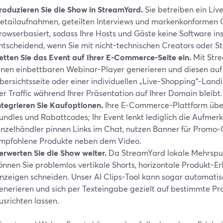
roduzieren Sie die Show in StreamYard.
Sie betreiben ein Liv
etailaufnahmen, geteilten Interviews und markenkonformen G
rowserbasiert, sodass Ihre Hosts und Gäste keine Software in
ntscheidend, wenn Sie mit nicht-technischen Creators oder St
etten Sie das Event auf Ihrer E-Commerce-Seite ein.
Mit Str
inen einbettbaren Webinar-Player generieren und diesen auf
bersichtsseite oder einer individuellen „Live-Shopping“-Land
er Traffic während Ihrer Präsentation auf Ihrer Domain bleibt.
ntegrieren Sie Kaufoptionen.
Ihre E-Commerce-Plattform üb
undles und Rabattcodes; Ihr Event lenkt lediglich die Aufmer
inzelhändler pinnen Links im Chat, nutzen Banner für Promo-
mpfohlene Produkte neben dem Video.
erwerten Sie die Show weiter.
Da StreamYard lokale Mehrspu
önnen Sie problemlos vertikale Shorts, horizontale Produkt-Erk
nzeigen schneiden. Unser AI Clips-Tool kann sogar automatisc
enerieren und sich per Texteingabe gezielt auf bestimmte P
usrichten lassen.