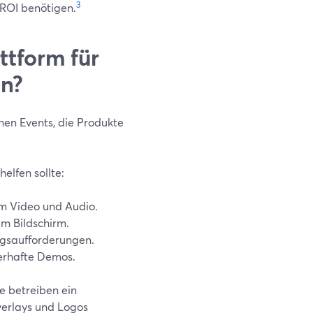
3
-ROI benötigen.
ttform für
en?
hen Events, die Produkte
helfen sollte:
m Video und Audio.
m Bildschirm.
ngsaufforderungen.
erhafte Demos.
e betreiben ein
verlays und Logos