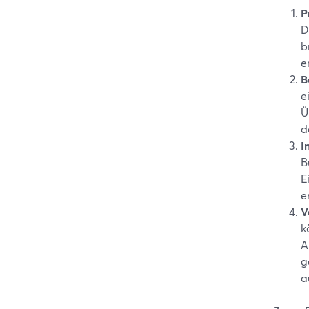
P
D
b
e
B
e
Ü
d
I
B
E
e
V
k
A
g
a