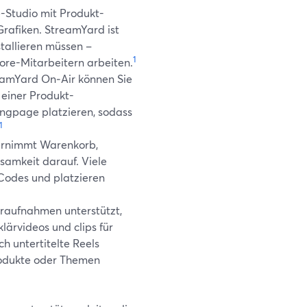
e-Studio mit Produkt-
rafiken. StreamYard ist
stallieren müssen –
1
ore-Mitarbeitern arbeiten.
eamYard On‑Air können Sie
 einer Produkt-
ingpage platzieren, sodass
1
ernimmt Warenkorb,
ksamkeit darauf. Viele
Codes und platzieren
raufnahmen unterstützt,
lärvideos und clips für
h untertitelte Reels
rodukte oder Themen