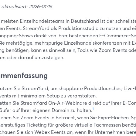
 aktualisiert: 2026-01-15
e meisten Einzelhandelsteams in Deutschland ist der schnellst
llen Events, StreamYard als Produktionsstudio zu nutzen und 
hopping-Shows direkt von Ihrer bestehenden E-Commerce-Sei
ie mehrtägige, mehrspurige Einzelhandelskonferenzen mit E
ng benötigen, kann es sinnvoll sein, Tools wie Zoom Events o
en oder darauf umzusteigen.
ammenfassung
utzen Sie StreamYard, um shoppbare Produktlaunches, Liv
vents mit minimalem Setup zu veranstalten.
etten Sie StreamYard On‑Air-Webinare direkt auf Ihrer E-Co
1
äufer auf Ihrer eigenen Domain zu halten.
iehen Sie Zoom Events in Betracht, wenn Sie Expo-Flächen, 
ehrstufiges Ticketing für größere virtuelle Fachmessen benöt
chauen Sie sich Webex Events an, wenn Ihr Unternehmen berei