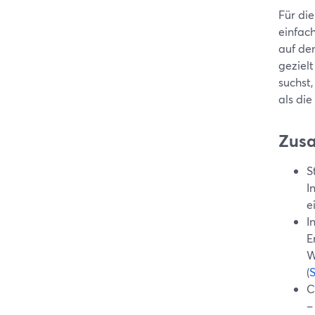
Für die
einfac
auf de
geziel
suchst
als di
Zus
S
I
e
I
E
W
(
C
–