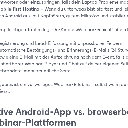
ntworten oder einzuspringen, falls dein Laptop Probleme mac
obile-first-Hosting
– Wenn du unterwegs bist, startest und le
on Android aus, mit Kopfhörern, gutem Mikrofon und stabiler
enpflichtigen Tarifen legt On-Air die „Webinar-Schicht“ über d
egistrierung und Lead-Erfassung mit anpassbaren Feldern.
utomatische Bestätigungs- und Erinnerungs-E-Mails (24 Stun
owie eine E-Mail mit der Aufzeichnung nach dem Event, falls
inbettbarer Webinar-Player und Chat auf deiner eigenen Seit
ebrandete, mobilfreundliche Seite.
gebnis ist ein vollwertiges Webinar-Erlebnis – selbst wenn d
erst.
ive Android-App vs. browserb
inar-Plattformen