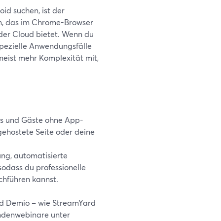
id suchen, ist der
en, das im Chrome-Browser
 der Cloud bietet. Wenn du
spezielle Anwendungsfälle
meist mehr Komplexität mit,
ts und Gäste ohne App-
gehostete Seite oder deine
ung, automatisierte
dass du professionelle
chführen kannst.
nd Demio – wie StreamYard
undenwebinare unter