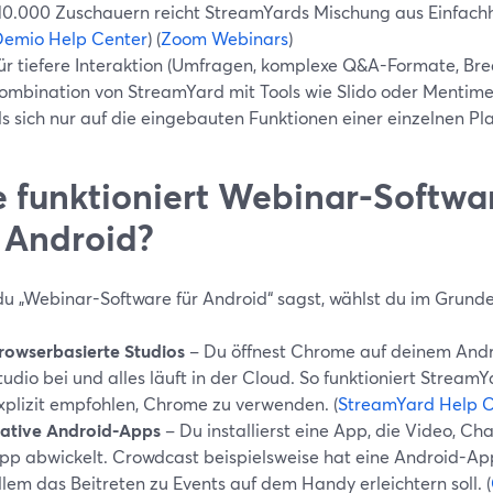
10.000 Zuschauern reicht StreamYards Mischung aus Einfachh
Demio Help Center
) (
Zoom Webinars
)
ür tiefere Interaktion (Umfragen, komplexe Q&A-Formate, Bre
ombination von StreamYard mit Tools wie Slido oder Mentimete
ls sich nur auf die eingebauten Funktionen einer einzelnen Pla
 funktioniert Webinar-Softwar
 Android?
u „Webinar-Software für Android“ sagst, wählst du im Grund
rowserbasierte Studios
– Du öffnest Chrome auf deinem Andro
tudio bei und alles läuft in der Cloud. So funktioniert Strea
xplizit empfohlen, Chrome zu verwenden. (
StreamYard Help C
ative Android-Apps
– Du installierst eine App, die Video, Ch
pp abwickelt. Crowdcast beispielsweise hat eine Android-Ap
llem das Beitreten zu Events auf dem Handy erleichtern soll. (