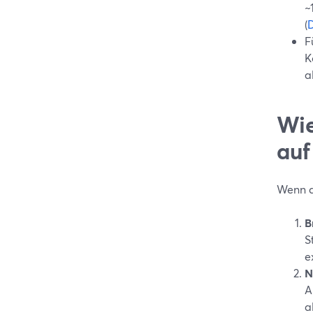
~
(
F
K
a
Wie
auf
Wenn d
B
S
e
N
A
a