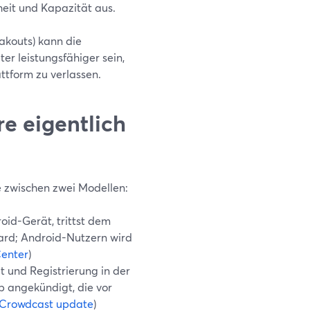
eit und Kapazität aus.
akouts) kann die
r leistungsfähiger sein,
ttform zu verlassen.
e eigentlich
e zwischen zwei Modellen:
id-Gerät, trittst dem
mYard; Android-Nutzern wird
enter
)
at und Registrierung in der
p angekündigt, die vor
Crowdcast update
)