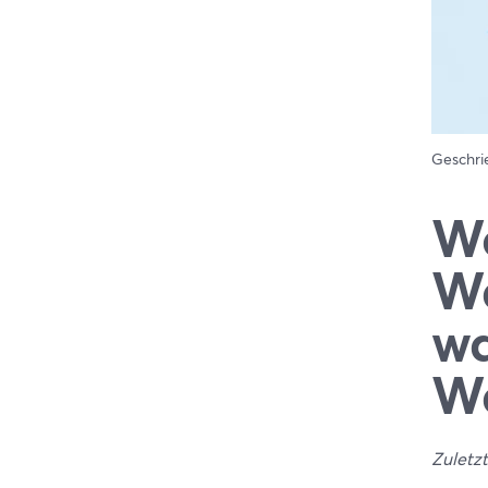
Geschr
We
Wa
wa
Wa
Zuletzt