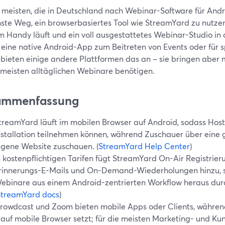
 meisten, die in Deutschland nach Webinar-Software für Andro
hste Weg, ein browserbasiertes Tool wie StreamYard zu nutz
m Handy läuft und ein voll ausgestattetes Webinar-Studio in
t eine native Android-App zum Beitreten von Events oder für 
, bieten einige andere Plattformen das an – sie bringen aber 
e meisten alltäglichen Webinare benötigen.
ammenfassung
treamYard läuft im mobilen Browser auf Android, sodass Hos
nstallation teilnehmen können, während Zuschauer über eine 
igene Website zuschauen. (
StreamYard Help Center
)
n kostenpflichtigen Tarifen fügt StreamYard On-Air Registrier
rinnerungs-E-Mails und On-Demand-Wiederholungen hinzu, so
ebinare aus einem Android-zentrierten Workflow heraus dur
StreamYard docs
)
rowdcast und Zoom bieten mobile Apps oder Clients, währe
 auf mobile Browser setzt; für die meisten Marketing- und K