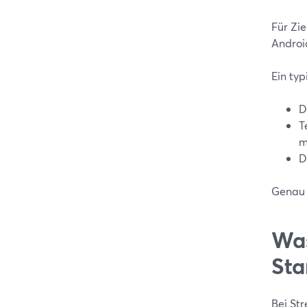
Für Zie
Androi
Ein ty
D
T
m
D
Genau 
Was
Sta
Bei St