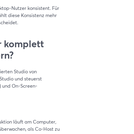
sktop-Nutzer konsistent. Für
hlt diese Konsistenz mehr
scheidet.
r komplett
rn?
erten Studio von
 Studio und steuerst
t) und On-Screen-
ktion läuft am Computer,
 überwachen, als Co-Host zu