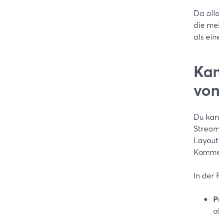
Da alle
die me
als ei
Kan
von
Du kan
StreamY
Layout
Kommen
In der 
P
a