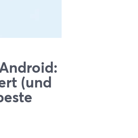
Android:
ert (und
beste