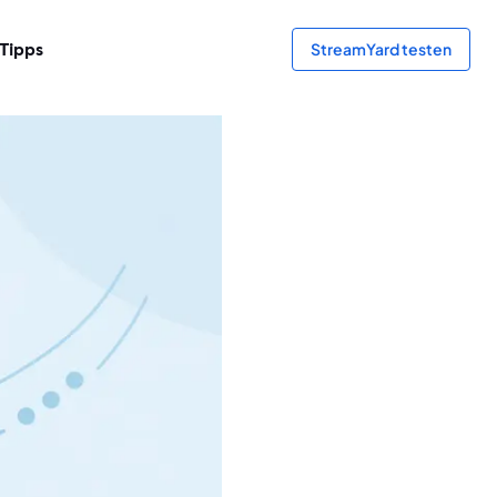
Tipps
StreamYard testen