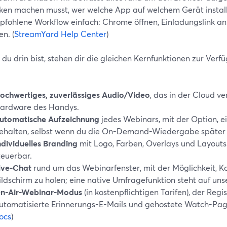
en machen musst, wer welche App auf welchem Gerät installie
pfohlene Workflow einfach: Chrome öffnen, Einladungslink an
en. (
StreamYard Help Center
)
du drin bist, stehen dir die gleichen Kernfunktionen zur Ver
ochwertiges, zuverlässiges Audio/Video
, das in der Cloud ve
ardware des Handys.
utomatische Aufzeichnung
jedes Webinars, mit der Option, e
ehalten, selbst wenn du die On-Demand-Wiedergabe später 
ndividuelles Branding
mit Logo, Farben, Overlays und Layouts
teuerbar.
ive-Chat
rund um das Webinarfenster, mit der Möglichkeit, 
ildschirm zu holen; eine native Umfragefunktion steht auf u
n-Air-Webinar-Modus
(in kostenpflichtigen Tarifen), der Reg
utomatisierte Erinnerungs-E-Mails und gehostete Watch-Page
ocs
)