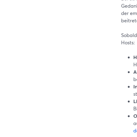
Gedank
der em
beitret
Sobald 
Hosts:
H
H
A
b
I
s
L
B
O
a
d