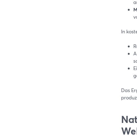
a
M
v
In kost
R
A
s
E
g
Das Er
produzi
Nat
Web