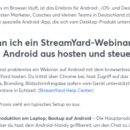
s im Browser läuft, ist das Erlebnis für Android-, iOS- und De
isten Marketer, Coaches und kleinen Teams in Deutschland zä
ne spezielle Android-App, die sich vom Desktop-Produkt unter
n ich ein StreamYard-Webina
 Android aus hosten und steue
nst problemlos ein Webinar auf Android mit dem browserbasi
ard hosten. Du trittst über Chrome bei, hast Zugriff auf das
s, Branding, Bildschirmfreigabe (sofern vom Gerät unterstütz
tare in Echtzeit. (
StreamYard Help Center
)
Praxis sieht ein typisches Setup so aus:
roduktion am Laptop, Backup auf Android
– Die Hauptprodu
ber du hast dein Android-Handy griffbereit, um den Chat zu