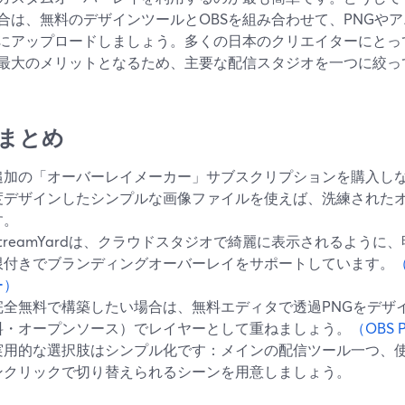
合は、無料のデザインツールとOBSを組み合わせて、PNGや
Sにアップロードしましょう。多くの日本のクリエイターにと
最大のメリットとなるため、主要な配信スタジオを一つに絞っ
まとめ
追加の「オーバーレイメーカー」サブスクリプションを購入しなくて
度デザインしたシンプルな画像ファイルを使えば、洗練された
す。
StreamYardは、クラウドスタジオで綺麗に表示されるよう
限付きでブランディングオーバーレイをサポートしています。
（
ー）
完全無料で構築したい場合は、無料エディタで透過PNGをデザインし
料・オープンソース）でレイヤーとして重ねましょう。
（OBS P
実用的な選択肢はシンプル化です：メインの配信ツール一つ、
ンクリックで切り替えられるシーンを用意しましょう。