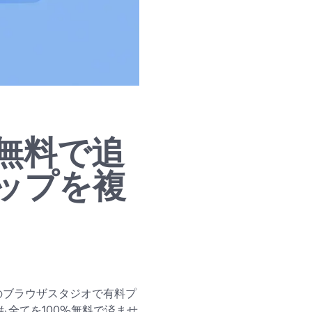
無料で追
ップを複
dのブラウザスタジオで有料プ
全てを100%無料で済ませ