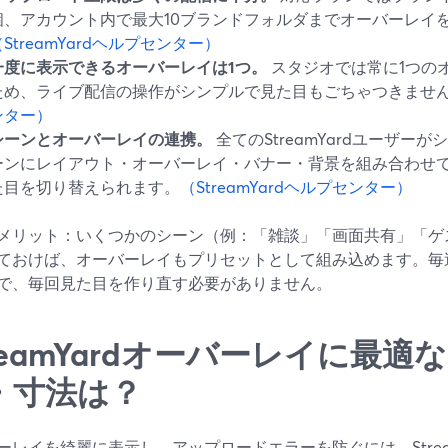
個、アカウント内で最大10ブランドフォルダまでオーバーレイ
（StreamYardヘルプセンター）
一度に表示できるオーバーレイは1つ。
スタジオでは常に1つの
ため、ライブ配信の操作がシンプルで見た目もごちゃつきませ
ンター）
シーンとオーバーレイの連携。
全てのStreamYardユーザー
ーンにレイアウト・オーバーレイ・バナー・背景を組み合わせ
た目を切り替えられます。
（StreamYardヘルプセンター）
メリット：いくつかのシーン（例：「雑談」「画面共有」「ゲ
ておけば、オーバーレイもプリセットとして組み込めます。毎
で、毎回見た目を作り直す必要がありません。
treamYardオーバーレイに最
・寸法は？
ーレイを綺麗に表示し、アップロードエラーを防ぐには、Strea