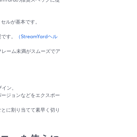
ピクセルが基本です。
奨です。
（StreamYardヘル
08フレーム未満がスムーズでア
ザイン。
バージョンなどをエクスポー
ごとに割り当てて素早く切り