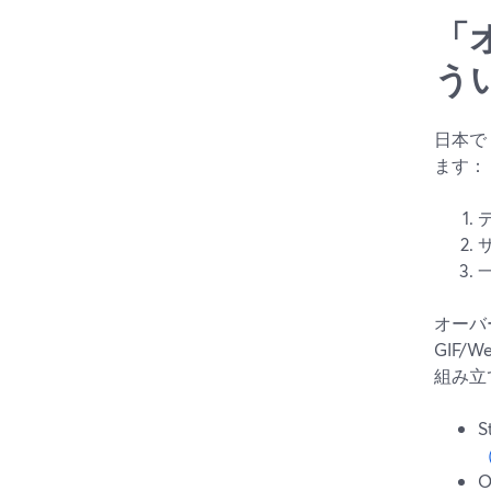
「
う
日本で
ます：
オーバ
GIF
組み立
（