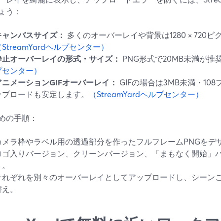
ょう：
キャンバスサイズ：
多くのオーバーレイや背景は1280 × 720
（StreamYardヘルプセンター）
静止オーバーレイの形式・サイズ：
PNG形式で20MB未満が推
プセンター）
アニメーションGIFオーバーレイ：
GIFの場合は3MB未満・1
ップロードも安定します。
（StreamYardヘルプセンター）
めの手順：
カメラ枠やラベル用の透過部分を作ったフルフレームPNGをデ
ロゴ入りバージョン、クリーンバージョン、「まもなく開始」
ト。
それぞれを別々のオーバーレイとしてアップロードし、シーン
替え。