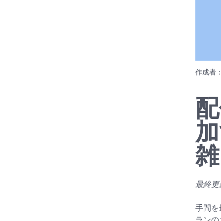
作成者
配
加
雑
最終更新日
手間を
ランの