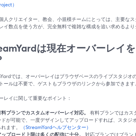
roject）
個人クリエイター、教会、小規模チームにとっては、主要なス
レイ数点を使う方が、完全無料で複雑な構成を追い求めるより
treamYardは現在オーバーレ
？
eamYardでは、オーバーレイはブラウザベースのライブスタジ
トールは不要で、ゲストもブラウザのリンクから参加できます
ーレイに関して重要なポイント：
有料プランでカスタムオーバーレイ対応。
有料プランではカス
ードが可能で、一度デザインしてアップロードすれば、スタジオ
られます。
（StreamYardヘルプセンター）
アップロード上限は多くの配信に十分。
対応プランではブランド