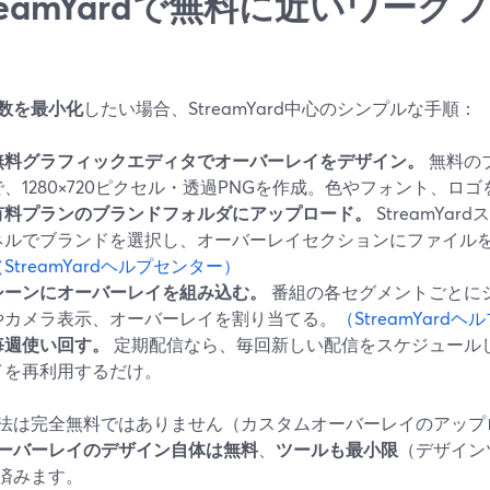
treamYardで無料に近いワー
数を最小化
したい場合、StreamYard中心のシンプルな手順：
無料グラフィックエディタでオーバーレイをデザイン。
無料の
で、1280×720ピクセル・透過PNGを作成。色やフォント、ロ
有料プランのブランドフォルダにアップロード。
StreamYa
ネルでブランドを選択し、オーバーレイセクションにファイル
（StreamYardヘルプセンター）
シーンにオーバーレイを組み込む。
番組の各セグメントごとに
やカメラ表示、オーバーレイを割り当てる。
（StreamYard
毎週使い回す。
定期配信なら、毎回新しい配信をスケジュール
イを再利用するだけ。
法は完全無料ではありません（カスタムオーバーレイのアップ
ーバーレイのデザイン自体は無料
、
ツールも最小限
（デザイン
済みます。