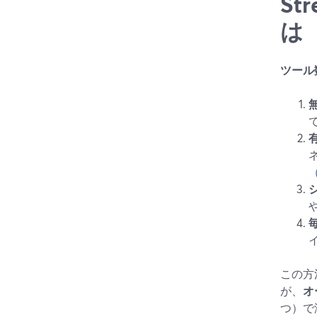
S
は
ツール
この方
が、
オ
つ）で