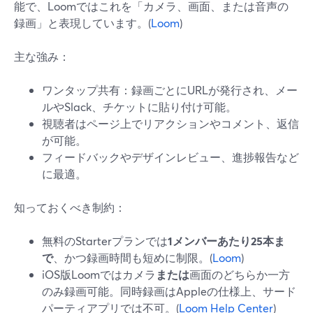
能で、Loomではこれを「カメラ、画面、または音声の
録画」と表現しています。(
Loom
)
主な強み：
ワンタップ共有：録画ごとにURLが発行され、メー
ルやSlack、チケットに貼り付け可能。
視聴者はページ上でリアクションやコメント、返信
が可能。
フィードバックやデザインレビュー、進捗報告など
に最適。
知っておくべき制約：
無料のStarterプランでは
1メンバーあたり25本ま
で
、かつ録画時間も短めに制限。(
Loom
)
iOS版Loomではカメラ
または
画面のどちらか一方
のみ録画可能。同時録画はAppleの仕様上、サード
パーティアプリでは不可。(
Loom Help Center
)