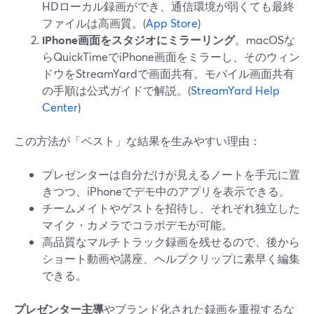
HDローカル録画ができ、通信環境が弱くても最終
ファイルは高画質。(
App Store
)
iPhone画面をスタジオにミラーリング
。macOSな
らQuickTimeでiPhone画面をミラーし、そのウィン
ドウをStreamYardで画面共有。モバイル画面共有
の手順は公式ガイドで解説。(
StreamYard Help
Center
)
この方法が「ベスト」な結果を生みやすい理由：
プレゼンターは自分だけが見えるノートを手元に置
きつつ、iPhoneでデモ中のアプリを表示できる。
チームメイトやゲストを招待し、それぞれ独立した
マイク・カメラでコラボデモが可能。
高品質なマルチトラック録画を残せるので、後から
ショート動画や講座、ヘルプクリップに素早く編集
できる。
プレゼンター主導
やブランド化された録画を重視するな