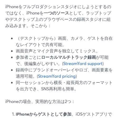
iPhoneをフルプロダクションスタジオにしようとするの
ではなく、iPhoneを
一つのソース
として、ラップトップ
やデスクトップ上のブラウザベースの録画スタジオに組
み込みます。そこから：
（デスクトップから）画面、カメラ、ゲストを自在
なレイアウトで共有可能。
画面音声とマイク音声を独立してミックス。
参加者ごとに
ローカルマルチトラック録画
が可能
で、後編集がしやすい。(
StreamYard support
)
録画中にブランドオーバーレイやロゴ、画面要素を
適用可能。(
StreamYard pricing
)
同一セッションから横長・縦長両方のフォーマット
を出力でき、SNS再利用も簡単。
iPhoneの場合、実用的な方法は2つ：
iPhoneからゲストとして参加
。iOSゲストアプリで