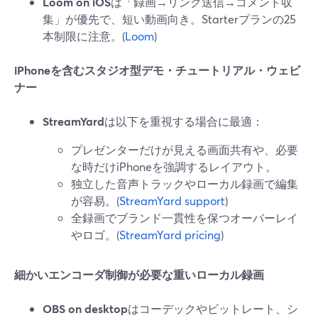
Loom on iOS
は「録画→リンク送信→コメント収
集」が優先で、短い動画向き。Starterプランの25
本制限に注意。(
Loom
)
iPhoneを含むスタジオ型デモ・チュートリアル・ウェビ
ナー
StreamYard
は以下を重視する場合に最適：
プレゼンターだけが見える画面共有や、必要
な時だけiPhoneを強調するレイアウト。
独立した音声トラックやローカル録画で編集
が容易。(
StreamYard support
)
全録画でブランド一貫性を保つオーバーレイ
やロゴ。(
StreamYard pricing
)
細かいエンコーダ制御が必要な重いローカル録画
OBS on desktop
はコーデックやビットレート、シ