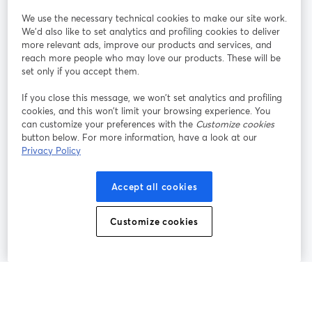
We use the necessary technical cookies to make our site work.
参加する
We'd also like to set analytics and profiling cookies to deliver
more relevant ads, improve our products and services, and
オン
X
reach more people who may love our products. These will be
Facebook
YouTube
ライ
(Twitter)
新しいタブで開く
新し
新しいタブで開く
set only if you accept them.
ンセ
ミナ
If you close this message, we won’t set analytics and profiling
ー
cookies, and this won’t limit your browsing experience. You
can customize your preferences with the
Customize cookies
Instagram
LinkedIn
新しいタブで開く
新しいタブで開く
button below. For more information, have a look at our
Privacy Policy
Accept all cookies
利用規約
プラットフォーム利用規約
新しいタブで開く
新しいタブで開く
Customize cookies
個人情報保護方針
クッキーポリシー
新しいタブで開く
新しいタブで開く
クッキーの設定
ヘルプセンター
日本語
新しいタブで開く
©
2026
Bending Spoons US Inc.