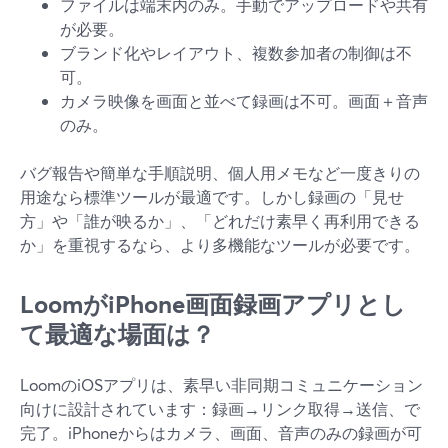
ファイルは端末内のみ。手動でアップロードや共有
が必要。
ブランド化やレイアウト、複数参加者の制御は不
可。
カメラ映像を画面と並べて録画は不可。画面＋音声
のみ。
バグ報告や簡単な手順説明、個人用メモなど一度きりの
用途なら標準ツールが最適です。しかし録画の「見せ
方」や「誰が映るか」、「どれだけ素早く再利用できる
か」を重視するなら、より多機能なツールが必要です。
LoomがiPhone画面録画アプリとし
て最適な場面は？
LoomのiOSアプリは、素早い非同期コミュニケーション
向けに設計されています：録画→リンク取得→送信、で
完了。iPhoneからはカメラ、画面、音声のみの録画が可